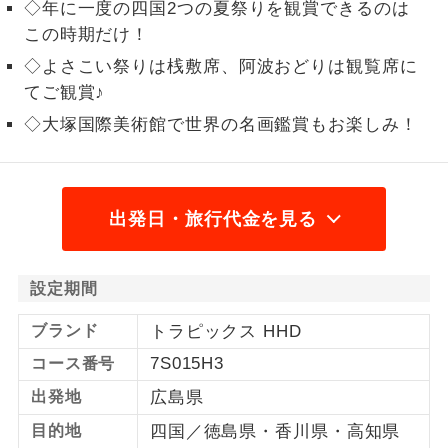
◇年に一度の四国2つの夏祭りを観賞できるのは
1名様から出発可能な個人型プランで
この時期だけ！
1名様催行
す。
◇よさこい祭りは桟敷席、阿波おどりは観覧席に
てご観賞♪
2名様から出発可能な個人型プランで
2名様催行
す。
◇大塚国際美術館で世界の名画鑑賞もお楽しみ！
おひとり様参
おひとり様限定でご参加いただけるコー
加限定
スです。
出発日・旅行代金を見る
1名様1室同代
1名様1室利用でも追加料金がかからない
金
コースです。
設定期間
ご夫婦限定でご参加いただけるコースで
ご夫婦限定
す。
ブランド
トラピックス HHD
7S015H3
コース番号
女性限定でご参加いただけるコースで
女性限定
す。
出発地
広島県
ご参加にあたり年齢に制限があるコース
目的地
四国／徳島県・香川県・高知県
年齢制限あり
です。