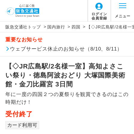
ログイン
メニュー
会員登録
>
>
>
阪急交通社トップ
国内旅行
四国
【◇JR広島駅/2名様
アイコン
説明
重要なお知らせ
往路出発空港（駅）から復路到着空港
ウェブサービス休止のお知らせ（8/10、8/11）
添乗員同行
（駅）まで同行します。
【◇JR広島駅/2名様一室】高知よさこ
現地添乗員同
現地到着空港（駅）から最終日出発空港
行
（駅）まで添乗員が同行します。
い祭り・徳島阿波おどり 大塚国際美術
館・金刀比羅宮 3日間
バスガイド乗
バスガイドが乗務し、車内での観光案内
務
年に一度の四国２つの夏祭りを観賞できるのはこの
があります。
時期だけ！
新コース
初登場のコースです。
受付終了
ユネスコに登録されている文化遺産や自
カード利用可
世界遺産
然遺産を訪ねるコースです。