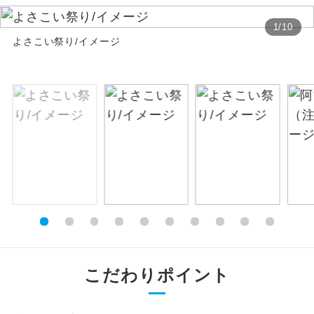
絶景
1
/
10
絶景スポットに立ち寄るコースです。
よさこい祭り/イメージ
温泉
温泉地にも宿泊するコースです。
ご宿泊ホテルに露天風呂が付いていま
露天風呂
す。
大浴場
ご宿泊ホテルに大浴場が付いています。
全てのお食事が付いていますので、お食
全食事付き
事の心配はいりません。（機内食を除
く）
お部屋にてゆっくりとお召し上がりいた
お部屋食
だけます。
こだわりポイント
トラベルイヤ
周りの音を気にせず、ガイドさんの説明
ホン
をじっくり聞くことができます。