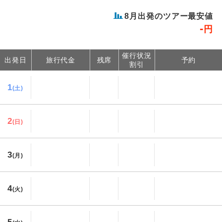
8
月出発のツアー最安値
-
円
催行状況
出発日
旅行代金
残席
予約
割引
1
(土)
2
(日)
3
(月)
4
(火)