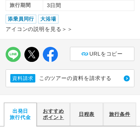
旅行期間
3日間
利用航空会社が指定なので、ご出発の計
航空会社指定
添乗員同行
大浴場
画にとても便利です。
アイコンの説明を見る＞＞
ご紹介するホテルを指定したコースで
ホテル指定
す。
URLをコピー
おひとり様バ
おひとり様でバス席を2席利⽤できま
ス2席利用
す。
このツアーの資料を請求する
資料請求
出発日
おすすめ
日程表
旅行条件
旅行代金
ポイント