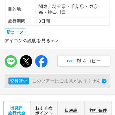
関東／埼玉県・千葉県・東京
目的地
利用航空会社が指定なので、ご出発の計
都・神奈川県
航空会社指定
画にとても便利です。
旅行期間
3日間
ご紹介するホテルを指定したコースで
ホテル指定
新コース
す。
アイコンの説明を見る＞＞
おひとり様バ
おひとり様でバス席を2席利⽤できま
ス2席利用
す。
URLをコピー
このツアーはご用意がありません
資料請求
出発日
おすすめ
日程表
旅行条件
旅行代金
ポイント