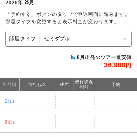
8
2026
年
月
「予約する」ボタンのタップで申込画面に進みます。
部屋タイプを変更すると表示料金が変わります。
部屋タイプ
8
月出発のツアー最安値
36,900
円
催行状況
出発日
旅行代金
残席
予約
割引
1
(土)
2
(日)