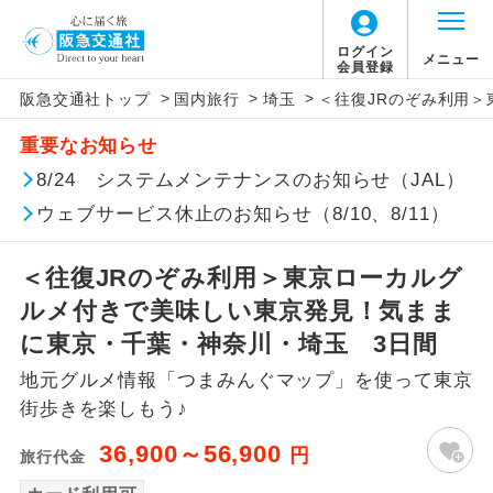
ログイン
メニュー
会員登録
>
>
>
阪急交通社トップ
国内旅行
埼玉
＜往復JRのぞみ利用
アイコン
説明
重要なお知らせ
往路出発空港（駅）から復路到着空港
8/24 システムメンテナンスのお知らせ（JAL）
添乗員同行
（駅）まで同行します。
ウェブサービス休止のお知らせ（8/10、8/11）
現地添乗員同
現地到着空港（駅）から最終日出発空港
行
（駅）まで添乗員が同行します。
＜往復JRのぞみ利用＞東京ローカルグ
ルメ付きで美味しい東京発見！気まま
バスガイド乗
バスガイドが乗務し、車内での観光案内
に東京・千葉・神奈川・埼玉 3日間
務
があります。
地元グルメ情報「つまみんぐマップ」を使って東京
新コース
初登場のコースです。
街歩きを楽しもう♪
36,900～56,900
円
旅行代金
ユネスコに登録されている文化遺産や自
世界遺産
然遺産を訪ねるコースです。