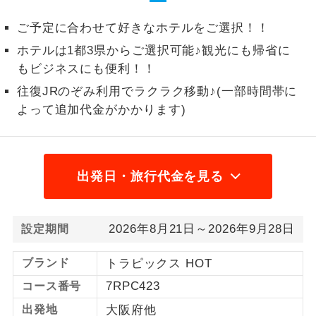
1名様から出発可能な個人型プランで
ご予定に合わせて好きなホテルをご選択！！
1名様催行
す。
ホテルは1都3県からご選択可能♪観光にも帰省に
2名様から出発可能な個人型プランで
もビジネスにも便利！！
2名様催行
す。
往復JRのぞみ利用でラクラク移動♪(一部時間帯に
よって追加代金がかかります)
おひとり様参
おひとり様限定でご参加いただけるコー
加限定
スです。
1名様1室同代
1名様1室利用でも追加料金がかからない
出発日・旅行代金を見る
金
コースです。
ご夫婦限定でご参加いただけるコースで
ご夫婦限定
す。
2026年8月21日～2026年9月28日
設定期間
女性限定でご参加いただけるコースで
女性限定
ブランド
トラピックス HOT
す。
7RPC423
コース番号
ご参加にあたり年齢に制限があるコース
年齢制限あり
出発地
大阪府他
です。