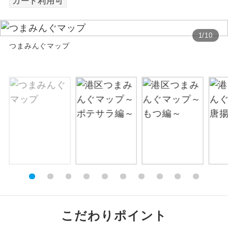
カード利用可
絶景
絶景スポットに立ち寄るコースです。
1
/
10
つまみんぐマップ
温泉
温泉地にも宿泊するコースです。
ご宿泊ホテルに露天風呂が付いていま
露天風呂
す。
大浴場
ご宿泊ホテルに大浴場が付いています。
全てのお食事が付いていますので、お食
全食事付き
事の心配はいりません。（機内食を除
く）
お部屋にてゆっくりとお召し上がりいた
お部屋食
だけます。
トラベルイヤ
周りの音を気にせず、ガイドさんの説明
こだわりポイント
ホン
をじっくり聞くことができます。