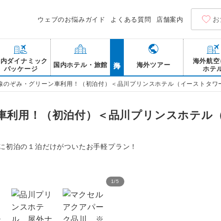
お
ウェブのお悩みガイド
よくある質問
店舗案内
海外
国内ダイナミック
海外航空
国内ホテル・旅館
海外ツアー
パッケージ
ホテ
線のぞみ・グリーン車利用！（初泊付）＜品川プリンスホテル（イーストタワー
車利用！（初泊付）＜品川プリンスホテル
Rに初泊の１泊だけがついたお手軽プラン！
1
/
5
品川プリンスホテル 客室