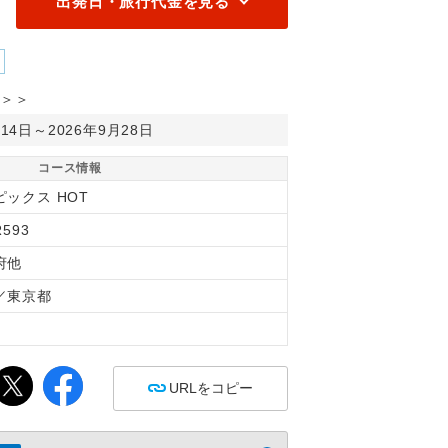
出発日・旅行代金を見る
＞＞
月14日～2026年9月28日
コース情報
ピックス HOT
R593
府他
／東京都
間
URLをコピー