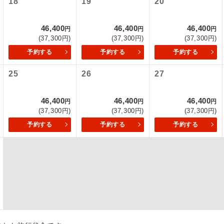
18
19
20
初登場のコースです。
ース
46,400
46,400
46,400
円
円
円
(37,300円)
(37,300円)
(37,300円)
ユネスコに登録されている文化遺産や自然遺産
遺産
スです。
予約する
予約する
予約する
25
26
27
絶景スポットに立ち寄るコースです。
景
温泉地にも宿泊するコースです。
泉
46,400
46,400
46,400
円
円
円
(37,300円)
(37,300円)
(37,300円)
ご宿泊ホテルに露天風呂が付いています。
風呂
予約する
予約する
予約する
ご宿泊ホテルに大浴場が付いています。
場
全てのお食事が付いていますので、お食事の心
付き
ん。（機内食を除く）
お部屋にてゆっくりとお召し上がりいただけま
屋食