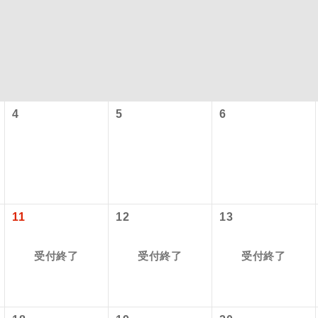
4
5
6
コン
説明
往路出発空港（駅）から復路到着空港（駅）ま
11
12
13
同行
す。
受付終了
受付終了
受付終了
現地到着空港（駅）から最終日出発空港（駅）
員同行
同行します。
バスガイドが乗務し、車内での観光案内があり
ド乗務