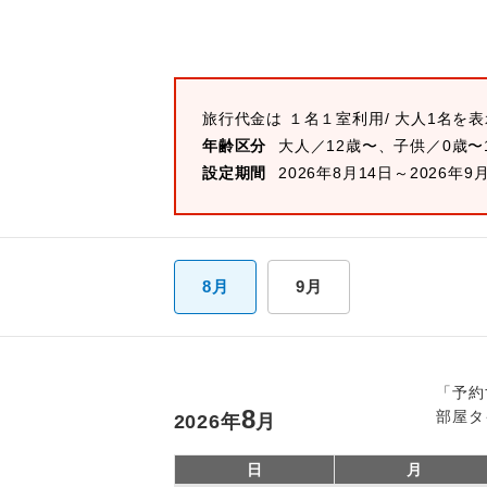
旅行代金は
１名１室
利用/ 大人1名を
年齢区分
大人／12歳〜、子供／0歳〜
設定期間
2026年8月14日～2026年9
8月
9月
「予約
8
部屋タ
2026
年
月
日
月