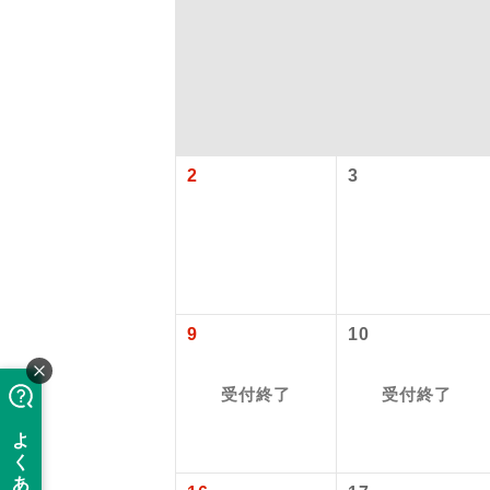
2
3
アイ
9
10
添乗員
受付終了
受付終了
現地添乗
バスガイ