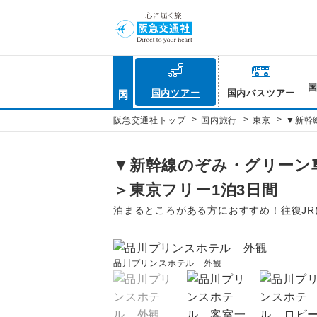
国内
国内ツアー
国内バスツアー
>
>
>
阪急交通社トップ
国内旅行
東京
▼新幹
▼新幹線のぞみ・グリーン
＞東京フリー1泊3日間
泊まるところがある方におすすめ！往復J
品川プリンスホテル 外観