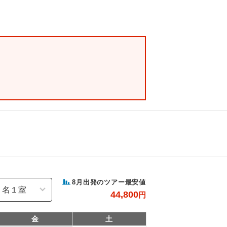
8
月出発のツアー最安値
44,800
円
金
土