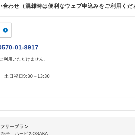
ご紹介するホテルを指定したコースです。
指定
お問い合わせ（混雑時は便利なウェブ申込みをご利用くだ
おひとり様でバス席を2席利⽤できます。
ス2席利用
0570-01-8917
はご利用いただけません。
0 土日祝日9:30～13:30
内フリープラン
番25号 ハービスOSAKA