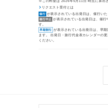
※この料金は 2026年5月11日 時点に算
トラベル
リクエスト受付とは
が表示されている出発日は、催行いた
催行
1名様
が表示されている出発日は、催行
催行中止
す。
2名様
が表示されている出発日は、早期
早期割引
ます。 出発日・旅行代金表カレンダーの
おひとり様
ください。
1名様1
ご夫婦
女性
年齢制
航空会