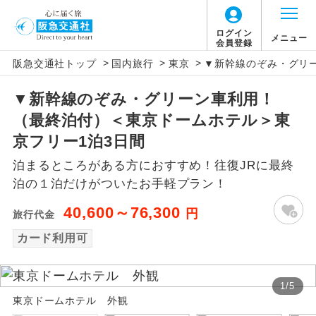
ログイン
メニュー
会員登録
>
>
>
阪急交通社トップ
国内旅行
東京
▼新幹線のぞみ・グリ
アイコン
説明
▼新幹線のぞみ・グリーン車利用！
往路出発空港（駅）から復路到着空港
添乗員同行
（最終泊付）＜東京ドームホテル＞東
（駅）まで同行します。
京フリー1泊3日間
現地添乗員同
現地到着空港（駅）から最終日出発空港
泊まるところがある方におすすめ！往復JRに最終
行
（駅）まで添乗員が同行します。
泊の１泊だけがついたお手軽プラン！
バスガイド乗
バスガイドが乗務し、車内での観光案内
40,600～76,300
円
旅行代金
務
があります。
カード利用可
新コース
初登場のコースです。
1
/
5
ユネスコに登録されている文化遺産や自
世界遺産
東京ドームホテル 外観
然遺産を訪ねるコースです。