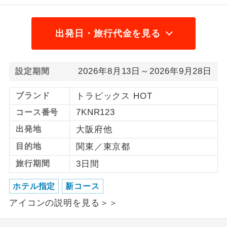
1名様から出発可能な個人型プランで
1名様催行
す。
出発日・旅行代金を見る
2名様から出発可能な個人型プランで
2名様催行
す。
2026年8月13日～2026年9月28日
設定期間
おひとり様参
おひとり様限定でご参加いただけるコー
加限定
スです。
ブランド
トラピックス HOT
7KNR123
コース番号
1名様1室同代
1名様1室利用でも追加料金がかからない
金
出発地
大阪府他
コースです。
目的地
関東／東京都
ご夫婦限定でご参加いただけるコースで
ご夫婦限定
旅行期間
3日間
す。
女性限定でご参加いただけるコースで
ホテル指定
新コース
女性限定
す。
アイコンの説明を見る＞＞
ご参加にあたり年齢に制限があるコース
年齢制限あり
です。