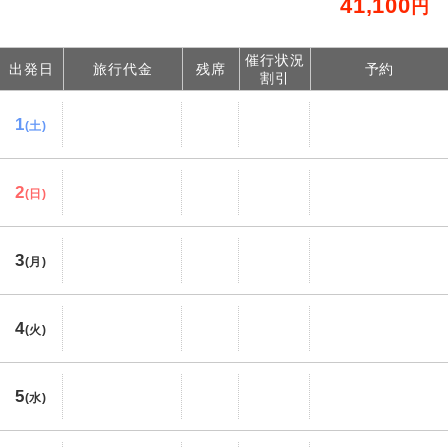
41,100
円
催行状況
出発日
旅行代金
残席
予約
割引
1
(土)
2
(日)
3
(月)
4
(火)
5
(水)