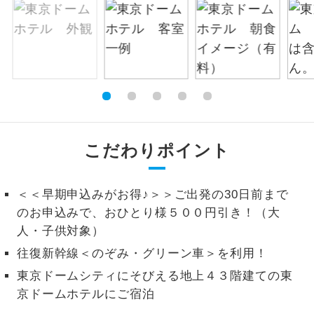
絶景
絶景スポットに立ち寄るコースです。
温泉
温泉地にも宿泊するコースです。
ご宿泊ホテルに露天風呂が付いていま
露天風呂
す。
こだわりポイント
大浴場
ご宿泊ホテルに大浴場が付いています。
全てのお食事が付いていますので、お食
＜＜早期申込みがお得♪＞＞ご出発の30日前まで
全食事付き
事の心配はいりません。（機内食を除
のお申込みで、おひとり様５００円引き！（大
く）
人・子供対象）
お部屋にてゆっくりとお召し上がりいた
お部屋食
往復新幹線＜のぞみ・グリーン車＞を利用！
だけます。
東京ドームシティにそびえる地上４３階建ての東
トラベルイヤ
周りの音を気にせず、ガイドさんの説明
京ドームホテルにご宿泊
ホン
をじっくり聞くことができます。