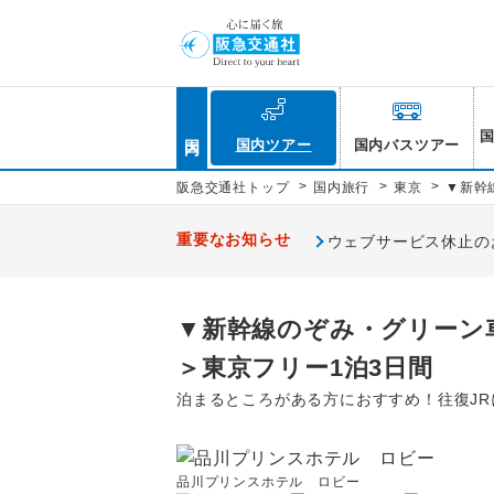
国内
国内ツアー
国内バスツアー
>
>
>
阪急交通社トップ
国内旅行
東京
▼新幹
重要なお知らせ
ウェブサービス休止のお知
▼新幹線のぞみ・グリーン
＞東京フリー1泊3日間
泊まるところがある方におすすめ！往復J
品川プリンスホテル ロビー