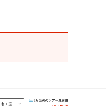
8
月出発のツアー最安値