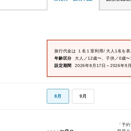
旅行代金は
１名１室
利用/ 大人1名を
年齢区分
大人／12歳〜、子供／0歳〜
設定期間
2026年8月17日～2026年9
8月
9月
「予約
部屋タ