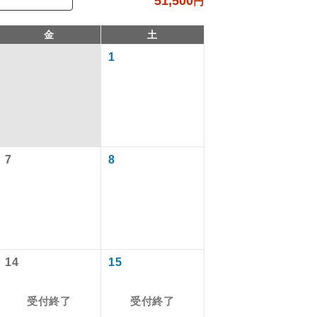
51,500
円
金
土
1
7
8
で同行しま
まで添乗員が
14
15
受付終了
受付終了
ます。