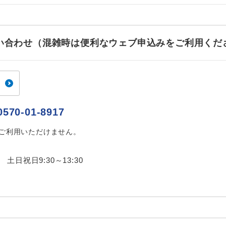
ご紹介するホテルを指定したコースです。
指定
おひとり様でバス席を2席利⽤できます。
ス2席利用
お問い合わせ（混雑時は便利なウェブ申込みをご利用くだ
0570-01-8917
はご利用いただけません。
0 土日祝日9:30～13:30