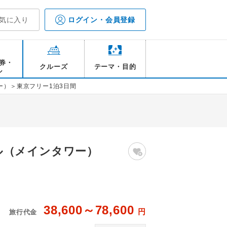
気に入り
ログイン・会員登録
券・
クルーズ
テーマ・目的
ル
）＞東京フリー1泊3日間
ル（メインタワー）
38,600～78,600
円
旅行代金
品