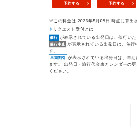
予約する
予約する
トラベル
※この料金は 2026年5月08日 時点に算
1名様
リクエスト受付とは
2名様
が表示されている出発日は、催行いた
催行
が表示されている出発日は、催行
催行中止
おひとり様
す。
が表示されている出発日は、早期
早期割引
1名様1
ます。 出発日・旅行代金表カレンダーの
ください。
ご夫婦
女性
年齢制
航空会