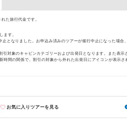
周りの音を気にせず、ガイドさんの説明をじっ
イヤホン
ができます。
出された旅行代金です。
1名様から出発可能な個人型プランです。
催行
2名様から出発可能な個人型プランです。
催行
します。
中止となりました。お申込み済みのツアーが催行中止になった場合
おひとり様限定でご参加いただけるコースです
参加限定
割引対象のキャビンカテゴリーおよび出発日となります。また表示
1名様1室利用でも追加料金がかからないコース
室同代金
更新時間の関係で、割引の対象から外れた出発日にアイコンが表示さ
ご夫婦限定でご参加いただけるコースです。
限定
女性限定でご参加いただけるコースです。
限定
ご参加にあたり年齢に制限があるコースです。
限あり
お気に入りツアーを見る
利用航空会社が指定なので、ご出発の計画にと
社指定
す。