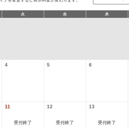
火
水
木
4
5
6
コン
説明
往路出発空港（駅）から復路到着空港（駅）ま
同行
す。
現地到着空港（駅）から最終日出発空港（駅）
11
12
13
員同行
同行します。
受付終了
受付終了
受付終了
バスガイドが乗務し、車内での観光案内があり
ド乗務