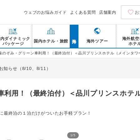
お
ウェブのお悩みガイド
よくある質問
店舗案内
海外
国内ダイナミック
海外航空
国内ホテル・旅館
海外ツアー
パッケージ
ホテ
線のぞみ・グリーン車利用！（最終泊付）＜品川プリンスホテル（メインタワー
らせ（8/10、8/11）
車利用！（最終泊付）＜品川プリンスホテ
Rに最終泊の１泊だけがついたお手軽プラン！
1
/
5
品川プリンスホテル 外観