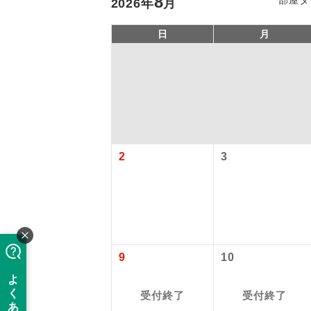
8
2026
年
月
日
月
2
3
アイ
添乗員
9
10
現地添乗
受付終了
受付終了
バスガイ