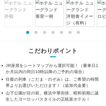
絶景
絶景スポットに立ち寄るコースです。
温泉
温泉地にも宿泊するコースです。
ご宿泊ホテルに露天風呂が付いていま
露天風呂
す。
こだわりポイント
大浴場
ご宿泊ホテルに大浴場が付いています。
全てのお食事が付いていますので、お食
JR座席をシートマップから選択可能！（乗車日1
全食事付き
事の心配はいりません。（機内食を除
か月以内の同日10時以降のご予約の場合）
く）
往復の列車（こだま・のぞみ）は、ご希望の時間
お部屋にてゆっくりとお召し上がりいた
お部屋食
帯よりお選びいただけます！（追加代金要）
だけます。
山下公園が目の前、横浜中華街傍、昭和初期に誕
トラベルイヤ
周りの音を気にせず、ガイドさんの説明
生したヨーロッパスタイルの正統派ホテル！
ホン
をじっくり聞くことができます。