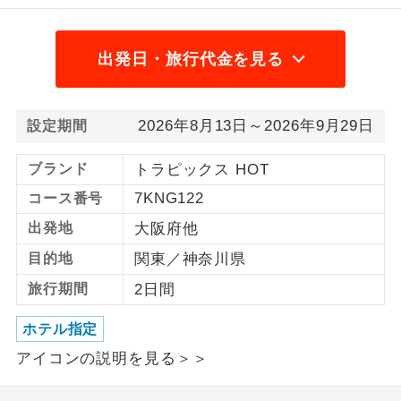
1名様から出発可能な個人型プランで
1名様催行
す。
出発日・旅行代金を見る
2名様から出発可能な個人型プランで
2名様催行
す。
2026年8月13日～2026年9月29日
設定期間
おひとり様参
おひとり様限定でご参加いただけるコー
加限定
スです。
ブランド
トラピックス HOT
7KNG122
コース番号
1名様1室同代
1名様1室利用でも追加料金がかからない
金
出発地
大阪府他
コースです。
目的地
関東／神奈川県
ご夫婦限定でご参加いただけるコースで
ご夫婦限定
旅行期間
2日間
す。
女性限定でご参加いただけるコースで
ホテル指定
女性限定
す。
アイコンの説明を見る＞＞
ご参加にあたり年齢に制限があるコース
年齢制限あり
です。