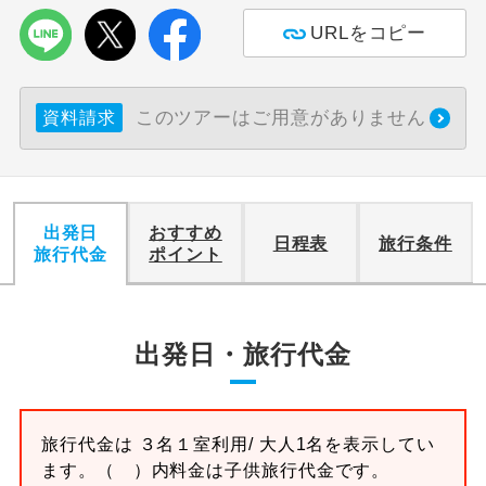
URLをコピー
利用航空会社が指定なので、ご出発の計
航空会社指定
画にとても便利です。
ご紹介するホテルを指定したコースで
このツアーはご用意がありません
資料請求
ホテル指定
す。
おひとり様バ
おひとり様でバス席を2席利⽤できま
ス2席利用
す。
出発日
おすすめ
日程表
旅行条件
旅行代金
ポイント
出発日・旅行代金
旅行代金は
３名１室
利用/ 大人1名を表示してい
ます。
（ ）内料金は子供旅行代金です。