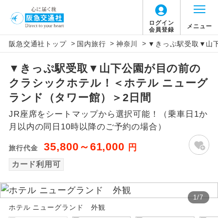
ログイン
メニュー
会員登録
>
>
>
阪急交通社トップ
国内旅行
神奈川
▼きっぷ駅受取▼山
アイコン
説明
▼きっぷ駅受取▼山下公園が目の前の
往路出発空港（駅）から復路到着空港
添乗員同行
クラシックホテル！＜ホテル ニューグ
（駅）まで同行します。
ランド（タワー館）＞2日間
現地添乗員同
現地到着空港（駅）から最終日出発空港
JR座席をシートマップから選択可能！（乗車日1か
行
（駅）まで添乗員が同行します。
月以内の同日10時以降のご予約の場合）
バスガイド乗
バスガイドが乗務し、車内での観光案内
35,800～61,000
円
旅行代金
務
があります。
カード利用可
新コース
初登場のコースです。
1
/
7
ユネスコに登録されている文化遺産や自
世界遺産
ホテル ニューグランド 外観
然遺産を訪ねるコースです。