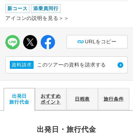
新コース
添乗員同行
利用航空会社が指定なので、ご出発の計
航空会社指定
アイコンの説明を見る＞＞
画にとても便利です。
ご紹介するホテルを指定したコースで
ホテル指定
す。
URLをコピー
おひとり様バ
おひとり様でバス席を2席利⽤できま
ス2席利用
す。
このツアーの資料を請求する
資料請求
出発日
おすすめ
日程表
旅行条件
旅行代金
ポイント
出発日・旅行代金