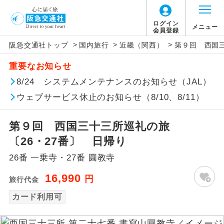
ログイン
メニュー
会員登録
>
>
>
阪急交通社トップ
国内旅行
近畿（関西）
第９回 西国三
アイコン
説明
重要なお知らせ
往路出発空港（駅）から復路到着空港
8/24 システムメンテナンスのお知らせ（JAL）
添乗員同行
（駅）まで同行します。
ウェブサービス休止のお知らせ（8/10、8/11）
現地添乗員同
現地到着空港（駅）から最終日出発空港
行
（駅）まで添乗員が同行します。
第９回 西国三十三所巡礼の旅
〔26・27番〕 日帰り
バスガイド乗
バスガイドが乗務し、車内での観光案内
務
26番 一乗寺・27番 圓教寺
があります。
16,990
円
旅行代金
新コース
初登場のコースです。
カード利用可
ユネスコに登録されている文化遺産や自
世界遺産
然遺産を訪ねるコースです。