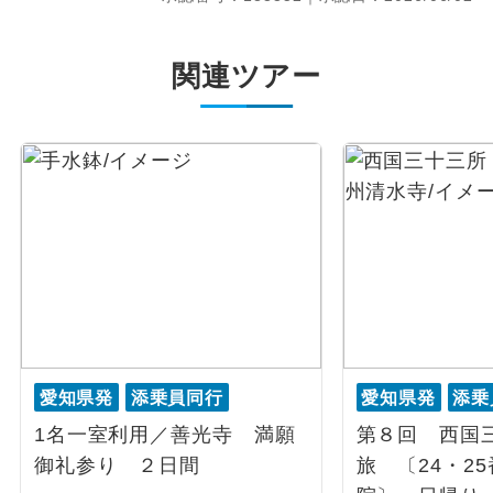
関連ツアー
愛知県発
添乗員同行
愛知県発
添乗
1名一室利用／善光寺 満願
第８回 西国
御礼参り ２日間
旅 〔24・2