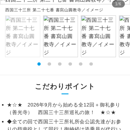
1
/
6
西国三十三所 第二十七番 書寫山圓教寺／イメージ
絶景
絶景スポットに立ち寄るコースです。
温泉
温泉地にも宿泊するコースです。
ご宿泊ホテルに露天風呂が付いていま
露天風呂
す。
大浴場
ご宿泊ホテルに大浴場が付いています。
全てのお食事が付いていますので、お食
全食事付き
事の心配はいりません。（機内食を除
こだわりポイント
く）
お部屋にてゆっくりとお召し上がりいた
お部屋食
★☆★ 2026年9月から始める全12回＋御礼参り
だけます。
（善光寺） 西国三十三所巡礼の旅！ ★☆★
トラベルイヤ
周りの音を気にせず、ガイドさんの説明
◆全ての回で西国三十三所礼所会公認先達がお参
ホン
をじっくり聞くことができます。
りの指南役として同行！御納経は添乗員が代行い