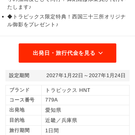
たします♪
1名様から出発可能な個人型プランで
1名様催行
す。
◆トラピックス限定特典！西国三十三所オリジナ
ル御影をプレゼント♪
2名様から出発可能な個人型プランで
2名様催行
す。
おひとり様参
おひとり様限定でご参加いただけるコー
出発日・旅行代金を見る
加限定
スです。
1名様1室同代
1名様1室利用でも追加料金がかからない
金
2027年1月22日～2027年1月24日
設定期間
コースです。
ブランド
トラピックス HNT
ご夫婦限定でご参加いただけるコースで
ご夫婦限定
す。
779A
コース番号
出発地
愛知県
女性限定でご参加いただけるコースで
女性限定
す。
目的地
近畿／兵庫県
ご参加にあたり年齢に制限があるコース
旅行期間
1日間
年齢制限あり
です。