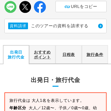
URLをコピー
利用航空会社が指定なので、ご出発の計
航空会社指定
画にとても便利です。
このツアーの資料を請求する
資料請求
ご紹介するホテルを指定したコースで
ホテル指定
す。
おひとり様バ
おひとり様でバス席を2席利⽤できま
ス2席利用
す。
出発日
おすすめ
日程表
旅行条件
旅行代金
ポイント
出発日・旅行代金
旅行代金は 大人1名を表示しています。
年齢区分
大人／12歳〜、子供／0歳〜0歳、幼