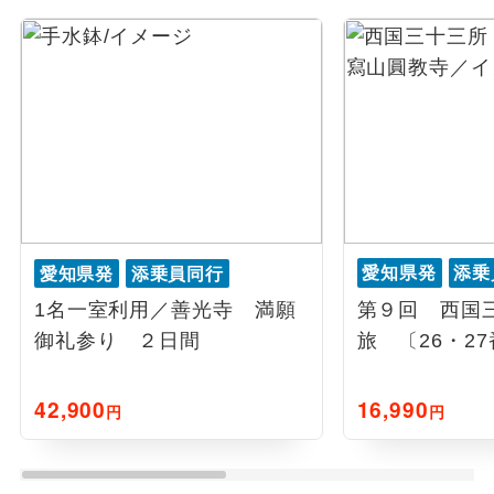
愛知県発
添乗員同行
愛知県発
添乗
1名一室利用／善光寺 満願
第９回 西国
御礼参り ２日間
旅 〔26・2
42,900
16,990
円
円