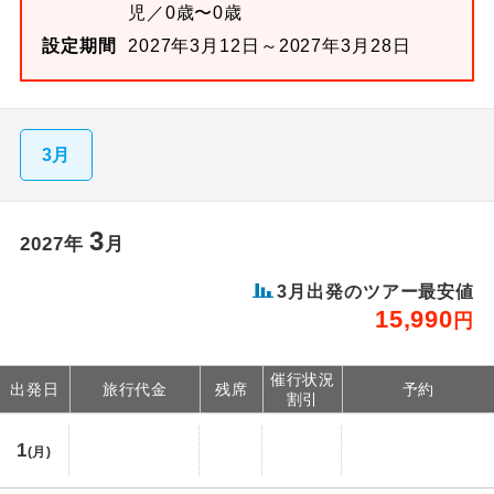
児／0歳〜0歳
設定期間
2027年3月12日～2027年3月28日
3月
3
2027
年
月
3
月出発のツアー最安値
15,990
円
催行状況
出発日
旅行代金
残席
予約
割引
1
(月)