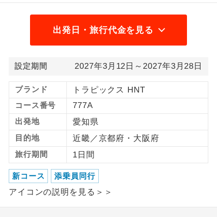
1名様から出発可能な個人型プランで
1名様催行
す。
出発日・旅行代金を見る
2名様から出発可能な個人型プランで
2名様催行
す。
2027年3月12日～2027年3月28日
設定期間
おひとり様参
おひとり様限定でご参加いただけるコー
加限定
ブランド
トラピックス HNT
スです。
777A
コース番号
1名様1室同代
1名様1室利用でも追加料金がかからない
金
出発地
愛知県
コースです。
目的地
近畿／京都府・大阪府
ご夫婦限定でご参加いただけるコースで
ご夫婦限定
旅行期間
1日間
す。
新コース
添乗員同行
女性限定でご参加いただけるコースで
女性限定
す。
アイコンの説明を見る＞＞
ご参加にあたり年齢に制限があるコース
年齢制限あり
です。