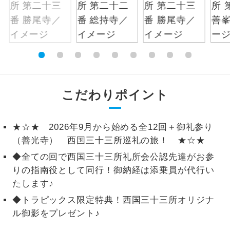
絶景
絶景スポットに立ち寄るコースです。
温泉
温泉地にも宿泊するコースです。
ご宿泊ホテルに露天風呂が付いていま
露天風呂
す。
こだわりポイント
大浴場
ご宿泊ホテルに大浴場が付いています。
★☆★ 2026年9月から始める全12回＋御礼参り
全てのお食事が付いていますので、お食
（善光寺） 西国三十三所巡礼の旅！ ★☆★
全食事付き
事の心配はいりません。（機内食を除
◆全ての回で西国三十三所礼所会公認先達がお参
く）
りの指南役として同行！御納経は添乗員が代行い
お部屋にてゆっくりとお召し上がりいた
お部屋食
たします♪
だけます。
◆トラピックス限定特典！西国三十三所オリジナ
トラベルイヤ
周りの音を気にせず、ガイドさんの説明
ル御影をプレゼント♪
ホン
をじっくり聞くことができます。