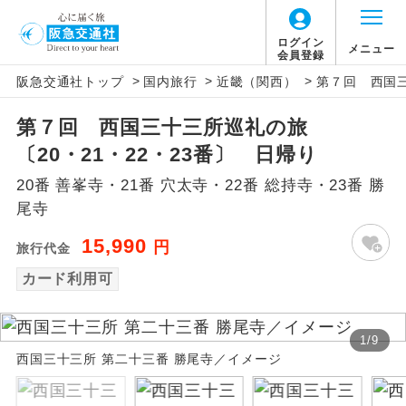
ログイン
メニュー
会員登録
>
>
>
阪急交通社トップ
国内旅行
近畿（関西）
第７回 西国三
アイコン
説明
第７回 西国三十三所巡礼の旅
往路出発空港（駅）から復路到着空港
添乗員同行
〔20・21・22・23番〕 日帰り
（駅）まで同行します。
20番 善峯寺・21番 穴太寺・22番 総持寺・23番 勝
現地添乗員同
現地到着空港（駅）から最終日出発空港
尾寺
行
（駅）まで添乗員が同行します。
15,990
円
旅行代金
バスガイド乗
バスガイドが乗務し、車内での観光案内
カード利用可
務
があります。
新コース
初登場のコースです。
1
/
9
西国三十三所 第二十三番 勝尾寺／イメージ
ユネスコに登録されている文化遺産や自
世界遺産
然遺産を訪ねるコースです。