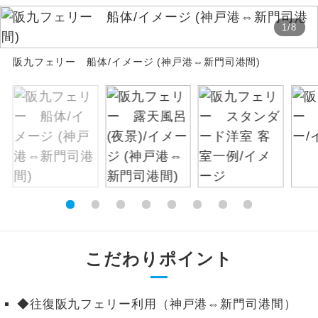
絶景
1
/
8
絶景スポットに立ち寄るコースです。
阪九フェリー 船体/イメージ (神戸港⇔新門司港間)
温泉
温泉地にも宿泊するコースです。
ご宿泊ホテルに露天風呂が付いていま
露天風呂
す。
大浴場
ご宿泊ホテルに大浴場が付いています。
全てのお食事が付いていますので、お食
全食事付き
事の心配はいりません。（機内食を除
く）
お部屋にてゆっくりとお召し上がりいた
お部屋食
こだわりポイント
だけます。
トラベルイヤ
周りの音を気にせず、ガイドさんの説明
◆往復阪九フェリー利用（神戸港⇔新門司港間）
ホン
をじっくり聞くことができます。