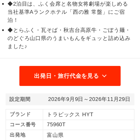
◆2泊目は、ふく会席と名物女将劇場が楽しめる
1名様から出発可能な個人型プランで
当社基準Aランクホテル「西の雅 常盤」にご宿
1名様催行
す。
泊！
◆とらふく・瓦そば・秋吉台高原牛・ごぼう麺・
2名様から出発可能な個人型プランで
2名様催行
す。
のどぐろ山口県のうまいもんをギュッと詰め込み
ました♪
おひとり様参
おひとり様限定でご参加いただけるコー
加限定
スです。
1名様1室同代
1名様1室利用でも追加料金がかからない
出発日・旅行代金を見る
金
コースです。
ご夫婦限定でご参加いただけるコースで
ご夫婦限定
2026年9月9日～2026年11月29日
設定期間
す。
女性限定でご参加いただけるコースで
ブランド
トラピックス HYT
女性限定
す。
75960T
コース番号
ご参加にあたり年齢に制限があるコース
出発地
富山県
年齢制限あり
です。