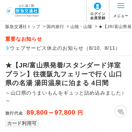
ログイン
メニュー
会員登録
>
>
>
阪急交通社トップ
国内旅行
山陰・山陽
★【JR/富山県
アイコン
説明
重要なお知らせ
往路出発空港（駅）から復路到着空港
ウェブサービス休止のお知らせ（8/10、8/11）
添乗員同行
（駅）まで同行します。
★【JR/富山県発着/スタンダード洋室
現地添乗員同
現地到着空港（駅）から最終日出発空港
行
（駅）まで添乗員が同行します。
プラン】往復阪九フェリーで行く山口
県の名湯 湯田温泉に泊まる 4日間
バスガイド乗
バスガイドが乗務し、車内での観光案内
務
～山口県のうまいもんをギュッと詰め込みました♪
があります。
～
新コース
初登場のコースです。
89,800～97,800
円
旅行代金
ユネスコに登録されている文化遺産や自
カード利用可
世界遺産
然遺産を訪ねるコースです。