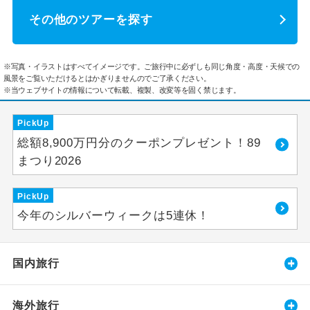
その他のツアーを探す
※写真・イラストはすべてイメージです。ご旅行中に必ずしも同じ角度・高度・天候での
風景をご覧いただけるとはかぎりませんのでご了承ください。
※当ウェブサイトの情報について転載、複製、改変等を固く禁じます。
PickUp
総額8,900万円分のクーポンプレゼント！89
まつり2026
PickUp
今年のシルバーウィークは5連休！
国内旅行
海外旅行