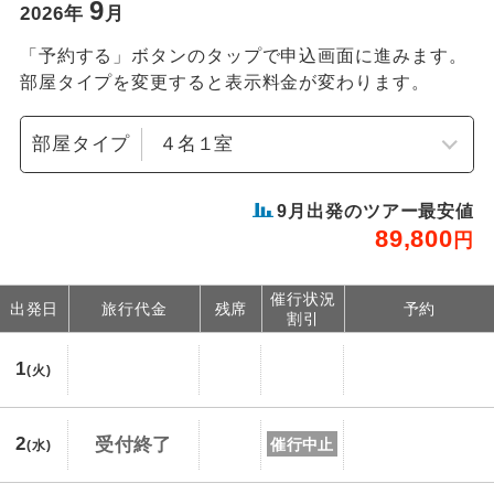
9
2026
年
月
「予約する」ボタンのタップで申込画面に進みます。
部屋タイプを変更すると表示料金が変わります。
部屋タイプ
9
月出発のツアー最安値
89,800
円
催行状況
出発日
旅行代金
残席
予約
割引
1
(火)
2
受付終了
催行中止
(水)