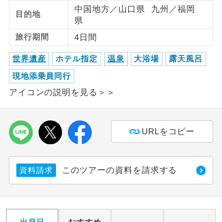
中国地方／山口県 九州／福岡
目的地
県
利用航空会社が指定なので、ご出発の計
航空会社指定
画にとても便利です。
旅行期間
4日間
ご紹介するホテルを指定したコースで
ホテル指定
世界遺産
ホテル指定
温泉
大浴場
露天風呂
す。
現地添乗員同行
おひとり様バ
おひとり様でバス席を2席利⽤できま
アイコンの説明を見る＞＞
ス2席利用
す。
URLをコピー
このツアーの資料を請求する
資料請求