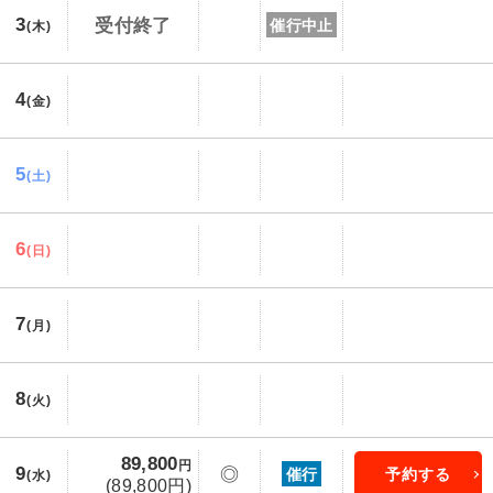
3
受付終了
催行中止
(木)
4
(金)
5
(土)
6
(日)
7
(月)
8
(火)
89,800
円
9
◎
催行
予約する
(水)
(89,800円)