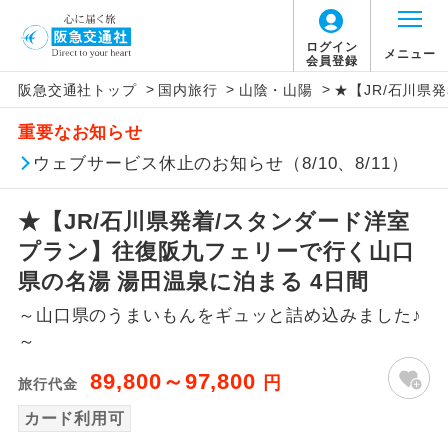
ログイン
メニュー
会員登録
>
>
>
阪急交通社トップ
国内旅行
山陰・山陽
★【JR/石川県
アイコン
説明
重要なお知らせ
往路出発空港（駅）から復路到着空港
ウェブサービス休止のお知らせ（8/10、8/11）
添乗員同行
（駅）まで同行します。
★【JR/石川県発着/スタンダード洋室
現地添乗員同
現地到着空港（駅）から最終日出発空港
行
（駅）まで添乗員が同行します。
プラン】往復阪九フェリーで行く山口
県の名湯 湯田温泉に泊まる 4日間
バスガイド乗
バスガイドが乗務し、車内での観光案内
務
～山口県のうまいもんをギュッと詰め込みました♪
があります。
～
新コース
初登場のコースです。
89,800～97,800
円
旅行代金
ユネスコに登録されている文化遺産や自
カード利用可
世界遺産
然遺産を訪ねるコースです。