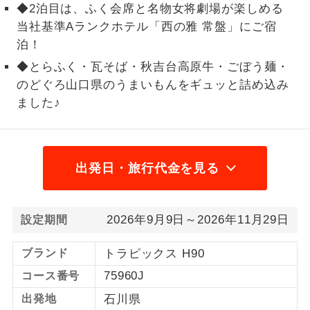
◆2泊目は、ふく会席と名物女将劇場が楽しめる
1名様から出発可能な個人型プランで
当社基準Aランクホテル「西の雅 常盤」にご宿
1名様催行
す。
泊！
◆とらふく・瓦そば・秋吉台高原牛・ごぼう麺・
2名様から出発可能な個人型プランで
2名様催行
す。
のどぐろ山口県のうまいもんをギュッと詰め込み
ました♪
おひとり様参
おひとり様限定でご参加いただけるコー
加限定
スです。
1名様1室同代
1名様1室利用でも追加料金がかからない
出発日・旅行代金を見る
金
コースです。
ご夫婦限定でご参加いただけるコースで
ご夫婦限定
2026年9月9日～2026年11月29日
設定期間
す。
女性限定でご参加いただけるコースで
ブランド
トラピックス H90
女性限定
す。
75960J
コース番号
ご参加にあたり年齢に制限があるコース
出発地
石川県
年齢制限あり
です。