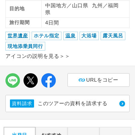
中国地方／山口県 九州／福岡
目的地
県
利用航空会社が指定なので、ご出発の計
航空会社指定
画にとても便利です。
旅行期間
4日間
ご紹介するホテルを指定したコースで
ホテル指定
世界遺産
ホテル指定
温泉
大浴場
露天風呂
す。
現地添乗員同行
おひとり様バ
おひとり様でバス席を2席利⽤できま
アイコンの説明を見る＞＞
ス2席利用
す。
URLをコピー
このツアーの資料を請求する
資料請求