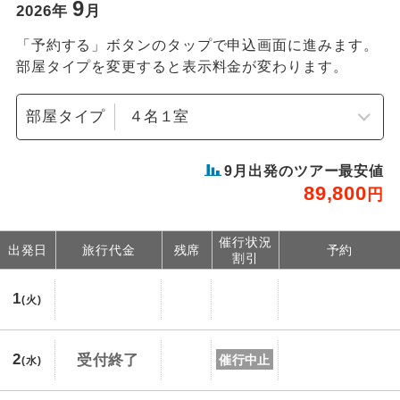
9
2026
年
月
「予約する」ボタンのタップで申込画面に進みます。
部屋タイプを変更すると表示料金が変わります。
部屋タイプ
9
月出発のツアー最安値
89,800
円
催行状況
出発日
旅行代金
残席
予約
割引
1
(火)
2
受付終了
催行中止
(水)