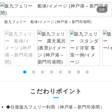
絶景
1
/
8
絶景スポットに立ち寄るコースです。
阪九フェリー 船体/イメージ (神戸港⇔新門司港間)
温泉
温泉地にも宿泊するコースです。
ご宿泊ホテルに露天風呂が付いていま
露天風呂
す。
大浴場
ご宿泊ホテルに大浴場が付いています。
全てのお食事が付いていますので、お食
全食事付き
事の心配はいりません。（機内食を除
く）
お部屋にてゆっくりとお召し上がりいた
お部屋食
こだわりポイント
だけます。
トラベルイヤ
周りの音を気にせず、ガイドさんの説明
◆往復阪九フェリー利用（神戸港⇔新門司港間）
ホン
をじっくり聞くことができます。