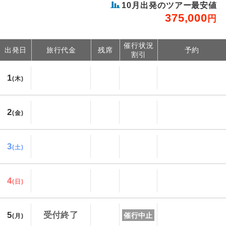
10
月出発のツアー最安値
375,000
円
催行状況
出発日
旅行代金
残席
予約
割引
1
(木)
2
(金)
3
(土)
4
(日)
5
受付終了
催行中止
(月)