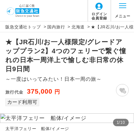
ログイン
メニュー
会員登録
>
>
>
阪急交通社トップ
国内旅行
北海道
★【JR石川/お一人
アイコン
説明
★【JR石川/お一人様限定/グレードア
往路出発空港（駅）から復路到着空港
添乗員同行
ッププラン2】4つのフェリーで繋ぐ憧
（駅）まで同行します。
れの日本一周洋上で愉しむ非日常の休
現地添乗員同
現地到着空港（駅）から最終日出発空港
日9日間
行
（駅）まで添乗員が同行します。
～一度はいってみたい！日本一周の旅～
バスガイド乗
バスガイドが乗務し、車内での観光案内
375,000
円
旅行代金
務
があります。
カード利用可
新コース
初登場のコースです。
1
/
10
ユネスコに登録されている文化遺産や自
世界遺産
太平洋フェリー 船体/イメージ
然遺産を訪ねるコースです。