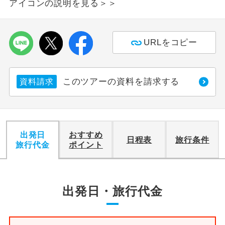
アイコンの説明を見る＞＞
利用航空会社が指定なので、ご出発の計
航空会社指定
画にとても便利です。
URLをコピー
ご紹介するホテルを指定したコースで
ホテル指定
す。
このツアーの資料を請求する
資料請求
おひとり様バ
おひとり様でバス席を2席利⽤できま
ス2席利用
す。
出発日
おすすめ
日程表
旅行条件
旅行代金
ポイント
出発日・旅行代金