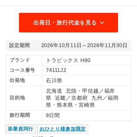
1名様から出発可能な個人型プランで
1名様催行
す。
出発日・旅行代金を見る
2名様から出発可能な個人型プランで
2名様催行
す。
2026年10月11日～2026年11月30日
設定期間
おひとり様参
おひとり様限定でご参加いただけるコー
加限定
スです。
ブランド
トラピックス H90
74111J2
コース番号
1名様1室同代
1名様1室利用でも追加料金がかからない
金
コースです。
出発地
石川県
北海道 北陸・甲信越／福井
ご夫婦限定でご参加いただけるコースで
ご夫婦限定
目的地
県 近畿／京都府 九州／福岡
す。
県・熊本県・宮崎県
女性限定でご参加いただけるコースで
女性限定
旅行期間
9日間
す。
添乗員同行
おひとり様参加限定
ご参加にあたり年齢に制限があるコース
年齢制限あり
です。