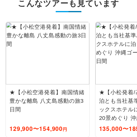
こんなツアーも見ています
★【小松空港発着】南国情緒
★【小松発着/
豊かな離島 八丈島感動の旅3
泊とも当社基
日間
ックスホテル
20景めぐり 
ルート5日間
129,900〜154,900
135,000〜18
円