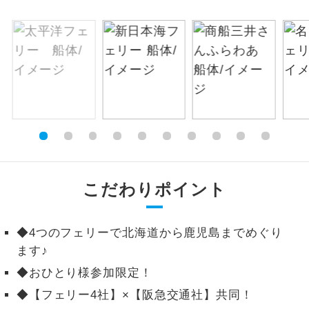
絶景
絶景スポットに立ち寄るコースです。
温泉
温泉地にも宿泊するコースです。
ご宿泊ホテルに露天風呂が付いていま
露天風呂
す。
大浴場
ご宿泊ホテルに大浴場が付いています。
全てのお食事が付いていますので、お食
こだわりポイント
全食事付き
事の心配はいりません。（機内食を除
く）
◆4つのフェリーで北海道から鹿児島までめぐり
お部屋にてゆっくりとお召し上がりいた
お部屋食
ます♪
だけます。
◆おひとり様参加限定！
トラベルイヤ
周りの音を気にせず、ガイドさんの説明
◆【フェリー4社】×【阪急交通社】共同！
ホン
をじっくり聞くことができます。