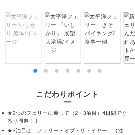
絶景
絶景スポットに立ち寄るコースです。
温泉
温泉地にも宿泊するコースです。
ご宿泊ホテルに露天風呂が付いていま
露天風呂
す。
大浴場
ご宿泊ホテルに大浴場が付いています。
全てのお食事が付いていますので、お食
全食事付き
事の心配はいりません。（機内食を除
く）
こだわりポイント
お部屋にてゆっくりとお召し上がりいた
お部屋食
だけます。
★2つのフェリーに乗って（2・3泊目）4日間でぐ
るり周遊！！
トラベルイヤ
周りの音を気にせず、ガイドさんの説明
ホン
★3泊目は「フェリー・オブ・ザ・イヤー」（注
をじっくり聞くことができます。