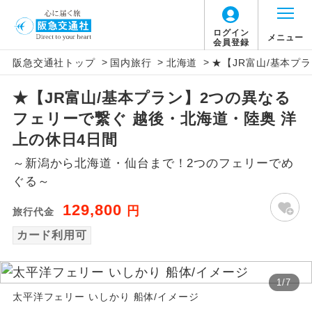
ログイン
メニュー
会員登録
>
>
>
阪急交通社トップ
国内旅行
北海道
★【JR富山/基本プ
アイコン
説明
★【JR富山/基本プラン】2つの異なる
往路出発空港（駅）から復路到着空港
添乗員同行
フェリーで繋ぐ 越後・北海道・陸奥 洋
（駅）まで同行します。
上の休日4日間
現地添乗員同
現地到着空港（駅）から最終日出発空港
～新潟から北海道・仙台まで！2つのフェリーでめ
行
（駅）まで添乗員が同行します。
ぐる～
バスガイド乗
バスガイドが乗務し、車内での観光案内
129,800
円
旅行代金
務
があります。
カード利用可
新コース
初登場のコースです。
1
/
7
ユネスコに登録されている文化遺産や自
世界遺産
太平洋フェリー いしかり 船体/イメージ
然遺産を訪ねるコースです。