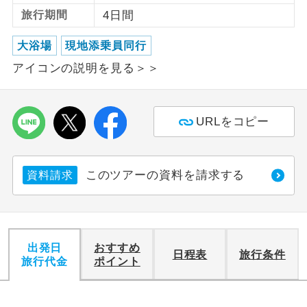
旅行期間
4日間
利用航空会社が指定なので、ご出発の計
航空会社指定
画にとても便利です。
大浴場
現地添乗員同行
アイコンの説明を見る＞＞
ご紹介するホテルを指定したコースで
ホテル指定
す。
おひとり様バ
おひとり様でバス席を2席利⽤できま
URLをコピー
ス2席利用
す。
このツアーの資料を請求する
資料請求
出発日
おすすめ
日程表
旅行条件
旅行代金
ポイント