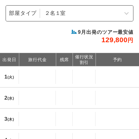
部屋タイプ
9
月出発のツアー最安値
129,800
円
催行状況
出発日
旅行代金
残席
予約
割引
1
(火)
2
(水)
3
(木)