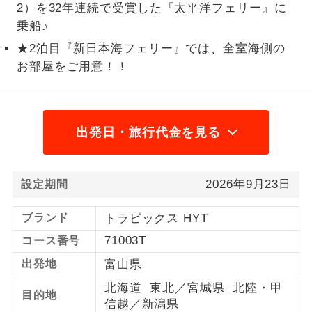
2）を32年連続で受賞した『太平洋フェリー』に
1名様から出発可能な個人型プランで
乗船♪
1名様催行
す。
★2泊目『新日本海フェリー』では、全室海側の
お部屋をご用意！！
2名様から出発可能な個人型プランで
2名様催行
す。
おひとり様参
おひとり様限定でご参加いただけるコー
加限定
スです。
出発日・旅行代金を見る
1名様1室同代
1名様1室利用でも追加料金がかからない
金
コースです。
2026年9月23日
設定期間
ご夫婦限定でご参加いただけるコースで
ご夫婦限定
ブランド
トラピックス HYT
す。
71003T
コース番号
女性限定でご参加いただけるコースで
女性限定
出発地
富山県
す。
北海道 東北／宮城県 北陸・甲
目的地
ご参加にあたり年齢に制限があるコース
年齢制限あり
信越／新潟県
です。