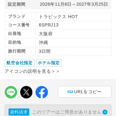
2026年11月8日～2027年3月25日
設定期間
利用航空会社が指定なので、ご出発の計
航空会社指定
画にとても便利です。
ブランド
トラピックス HOT
6SPRJ13
コース番号
ご紹介するホテルを指定したコースで
ホテル指定
す。
出発地
大阪府
目的地
沖縄
おひとり様バ
おひとり様でバス席を2席利⽤できま
ス2席利用
す。
旅行期間
3日間
航空会社指定
ホテル指定
アイコンの説明を見る＞＞
URLをコピー
このツアーはご用意がありません
資料請求