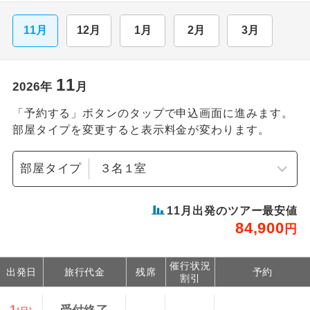
11月
12月
1月
2月
3月
11
2026
年
月
「予約する」ボタンのタップで申込画面に進みます。
部屋タイプを変更すると表示料金が変わります。
部屋タイプ
11
月出発のツアー最安値
84,900
円
催行状況
出発日
旅行代金
残席
予約
割引
1