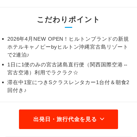
1名様から出発可能な個人型プランで
1名様催行
す。
こだわりポイント
2名様から出発可能な個人型プランで
2名様催行
す。
2026年4月NEW OPEN！ヒルトンブランドの新規
ホテルキャノピーbyヒルトン沖縄宮古島リゾート
おひとり様参
おひとり様限定でご参加いただけるコー
加限定
で2連泊♪
スです。
1日に1便のみの宮古諸島直行便（関西国際空港⇔
1名様1室同代
1名様1室利用でも追加料金がかからない
宮古空港）利用でラクラク☆
金
コースです。
滞在中1室につきSクラスレンタカー1台付＆朝食2
回付き♪
ご夫婦限定でご参加いただけるコースで
ご夫婦限定
す。
女性限定でご参加いただけるコースで
女性限定
す。
出発日・旅行代金を見る
ご参加にあたり年齢に制限があるコース
年齢制限あり
です。