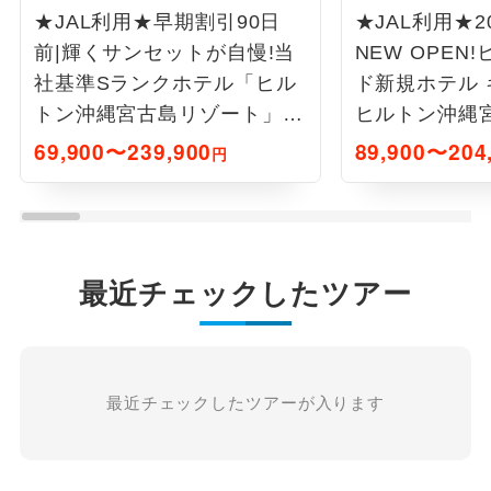
★JAL利用★早期割引90日
★JAL利用★2
前|輝くサンセットが自慢!当
NEW OPEN
社基準Sランクホテル「ヒル
ド新規ホテル 
トン沖縄宮古島リゾート」3
ヒルトン沖縄
日間
に連泊 3日間
69,900〜239,900
89,900〜204
円
最近チェックしたツアー
最近チェックしたツアーが入ります