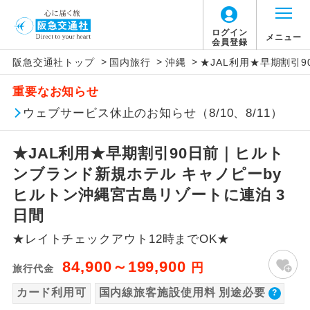
【国内旅客施設使用料について】
ログイン
メニュー
会員登録
>
>
>
阪急交通社トップ
国内旅行
沖縄
★JAL利用★早期割引
旅行代金に国内旅客施設使用料は含まれてお
アイコン
説明
重要なお知らせ
りません。別途お支払いが必要となります。
往路出発空港（駅）から復路到着空港
ウェブサービス休止のお知らせ（8/10、8/11）
添乗員同行
関空(第1ﾀｰﾐﾅﾙ)往復：大人1,120円、子供560
（駅）まで同行します。
円
★JAL利用★早期割引90日前｜ヒルト
現地添乗員同
現地到着空港（駅）から最終日出発空港
行
（駅）まで添乗員が同行します。
ンブランド新規ホテル キャノピーby
ヒルトン沖縄宮古島リゾートに連泊 3
バスガイド乗
バスガイドが乗務し、車内での観光案内
日間
務
があります。
★レイトチェックアウト12時までOK★
新コース
初登場のコースです。
84,900～199,900
円
旅行代金
ユネスコに登録されている文化遺産や自
カード利用可
国内線旅客施設使用料 別途必要
世界遺産
然遺産を訪ねるコースです。