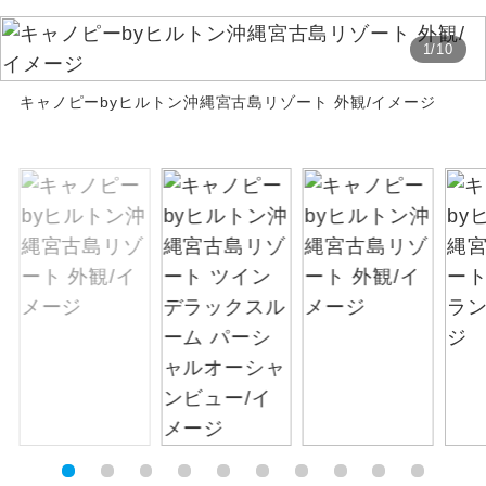
絶景
絶景スポットに立ち寄るコースです。
1
/
10
温泉
キャノピーbyヒルトン沖縄宮古島リゾート 外観/イメージ
温泉地にも宿泊するコースです。
ご宿泊ホテルに露天風呂が付いていま
露天風呂
す。
大浴場
ご宿泊ホテルに大浴場が付いています。
全てのお食事が付いていますので、お食
全食事付き
事の心配はいりません。（機内食を除
く）
お部屋にてゆっくりとお召し上がりいた
お部屋食
だけます。
トラベルイヤ
周りの音を気にせず、ガイドさんの説明
ホン
をじっくり聞くことができます。