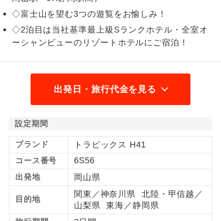
◇富士山を望む3つの遊覧をお愉しみ！
1名様から出発可能な個人型プランで
1名様催行
す。
◇2泊目は当社基準最上級Sランクホテル・全室オ
ーシャンビューのリゾートホテルにご宿泊！
2名様から出発可能な個人型プランで
2名様催行
す。
おひとり様参
おひとり様限定でご参加いただけるコー
加限定
出発日・旅行代金を見る
スです。
1名様1室同代
1名様1室利用でも追加料金がかからない
金
設定期間
コースです。
ブランド
トラピックス H41
ご夫婦限定でご参加いただけるコースで
ご夫婦限定
す。
6S56
コース番号
出発地
岡山県
女性限定でご参加いただけるコースで
女性限定
す。
関東／神奈川県 北陸・甲信越／
目的地
山梨県 東海／静岡県
ご参加にあたり年齢に制限があるコース
年齢制限あり
です。