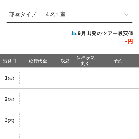
部屋タイプ
9
月出発のツアー最安値
-
円
催行状況
出発日
旅行代金
残席
予約
割引
1
(火)
2
(水)
3
(木)