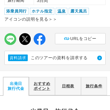
旅行期間
3日間
利用航空会社が指定なので、ご出発の計
添乗員同行
ホテル指定
温泉
露天風呂
航空会社指定
画にとても便利です。
アイコンの説明を見る＞＞
ご紹介するホテルを指定したコースで
ホテル指定
す。
URLをコピー
おひとり様バ
おひとり様でバス席を2席利⽤できま
ス2席利用
す。
このツアーの資料を請求する
資料請求
出発日
おすすめ
日程表
旅行条件
旅行代金
ポイント