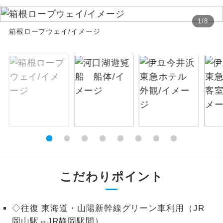
絶景
絶景スポットに立ち寄るコースです。
1
/
8
箱根ロープウェイ/イメージ
温泉
温泉地にも宿泊するコースです。
ご宿泊ホテルに露天風呂が付いていま
露天風呂
す。
大浴場
ご宿泊ホテルに大浴場が付いています。
全てのお食事が付いていますので、お食
全食事付き
事の心配はいりません。（機内食を除
く）
お部屋にてゆっくりとお召し上がりいた
こだわりポイント
お部屋食
だけます。
トラベルイヤ
周りの音を気にせず、ガイドさんの説明
◇往復 東海道・山陽新幹線グリーン車利用（JR
ホン
をじっくり聞くことができます。
岡山駅⇔JR静岡駅間）