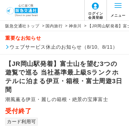
ログイン
メニュー
会員登録
>
>
>
阪急交通社トップ
国内旅行
神奈川
【JR岡山駅発着】富
アイコン
説明
重要なお知らせ
往路出発空港（駅）から復路到着空港
ウェブサービス休止のお知らせ（8/10、8/11）
添乗員同行
（駅）まで同行します。
【JR岡山駅発着】富士山を望む3つの
現地添乗員同
現地到着空港（駅）から最終日出発空港
行
（駅）まで添乗員が同行します。
遊覧で巡る 当社基準最上級Sランクホ
テルに泊まる伊豆・箱根・富士周遊3日
バスガイド乗
バスガイドが乗務し、車内での観光案内
間
務
があります。
潮風薫る伊豆・麗しの箱根・絶景の宝庫富士
新コース
初登場のコースです。
受付終了
ユネスコに登録されている文化遺産や自
カード利用可
世界遺産
然遺産を訪ねるコースです。