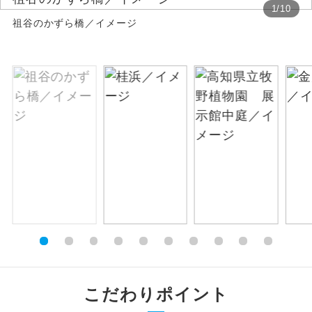
1
/
10
祖谷のかずら橋／イメージ
絶景
絶景スポットに立ち寄るコースです。
温泉
温泉地にも宿泊するコースです。
ご宿泊ホテルに露天風呂が付いていま
露天風呂
す。
大浴場
ご宿泊ホテルに大浴場が付いています。
全てのお食事が付いていますので、お食
全食事付き
事の心配はいりません。（機内食を除
く）
お部屋にてゆっくりとお召し上がりいた
お部屋食
だけます。
トラベルイヤ
周りの音を気にせず、ガイドさんの説明
こだわりポイント
ホン
をじっくり聞くことができます。