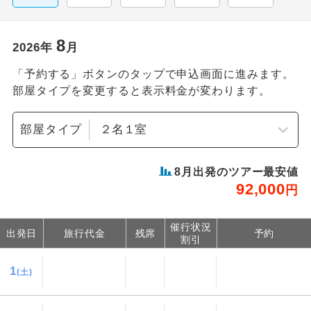
8
2026
年
月
「予約する」ボタンのタップで申込画面に進みます。
部屋タイプを変更すると表示料金が変わります。
部屋タイプ
8
月出発のツアー最安値
92,000
円
催行状況
出発日
旅行代金
残席
予約
割引
1
(土)