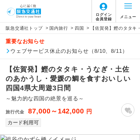
ログイン
メニュー
会員登録
>
>
>
阪急交通社トップ
国内旅行
四国
【佐賀発】鰹のタタキ
アイコン
説明
重要なお知らせ
往路出発空港（駅）から復路到着空港
ウェブサービス休止のお知らせ（8/10、8/11）
添乗員同行
（駅）まで同行します。
【佐賀発】鰹のタタキ・うなぎ・土佐
現地添乗員同
現地到着空港（駅）から最終日出発空港
行
（駅）まで添乗員が同行します。
のあかうし・愛媛の鯛を食すおいしい
四国4県大周遊3日間
バスガイド乗
バスガイドが乗務し、車内での観光案内
務
～魅力的な四国の絶景を巡る～
があります。
87,000～142,000
円
旅行代金
新コース
初登場のコースです。
カード利用可
ユネスコに登録されている文化遺産や自
世界遺産
然遺産を訪ねるコースです。