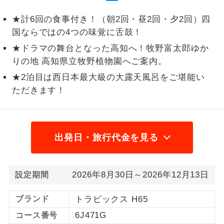
1名様から出発可能な個人型プランで
★計6回の食事付き！（朝2回・昼2回・夕2回）四
1名様催行
す。
国ならではの4つの味覚に舌鼓！
★ドラマの舞台となった高知へ！牧野富太郎ゆか
2名様から出発可能な個人型プランで
2名様催行
す。
りの地 高知県立牧野植物園へご案内。
★2泊目は西日本最大級の大露天風呂をご堪能い
おひとり様参
おひとり様限定でご参加いただけるコー
加限定
ただきます！
スです。
1名様1室同代
1名様1室利用でも追加料金がかからない
金
コースです。
出発日・旅行代金を見る
ご夫婦限定でご参加いただけるコースで
ご夫婦限定
す。
2026年8月30日～2026年12月13日
設定期間
女性限定でご参加いただけるコースで
女性限定
す。
ブランド
トラピックス H65
ご参加にあたり年齢に制限があるコース
6J471G
コース番号
年齢制限あり
です。