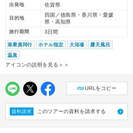
出発地
佐賀県
利用航空会社が指定なので、ご出発の計
航空会社指定
四国／徳島県・香川県・愛媛
目的地
画にとても便利です。
県・高知県
ご紹介するホテルを指定したコースで
旅行期間
3日間
ホテル指定
す。
添乗員同行
ホテル指定
大浴場
露天風呂
おひとり様バ
おひとり様でバス席を2席利⽤できま
温泉
ス2席利用
す。
アイコンの説明を見る＞＞
URLをコピー
このツアーの資料を請求する
資料請求