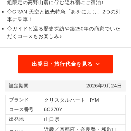
組限定の高野山麓に佇む隠れ宿にご宿泊♪
1名様から出発可能な個人型プランで
◇GRAN 天空と観光特急「あをによし」2つの列
1名様催行
す。
車に乗車！
2名様から出発可能な個人型プランで
◇ガイドと巡る歴史探訪や築250年の商家でいた
2名様催行
す。
だくコースもお楽しみ♪
おひとり様参
おひとり様限定でご参加いただけるコー
加限定
スです。
出発日・旅行代金を見る
1名様1室同代
1名様1室利用でも追加料金がかからない
金
コースです。
2026年9月24日
設定期間
ご夫婦限定でご参加いただけるコースで
ご夫婦限定
す。
ブランド
クリスタルハート HYM
女性限定でご参加いただけるコースで
女性限定
6C270Y
コース番号
す。
出発地
山口県
ご参加にあたり年齢に制限があるコース
年齢制限あり
近畿／京都府・奈良県・和歌山
です。