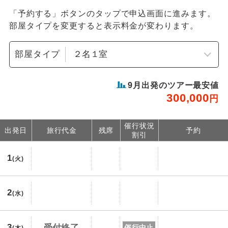
「予約する」ボタンのタップで申込画面に進みます。
部屋タイプを変更すると表示料金が変わります。
部屋タイプ
9
月出発のツアー最安値
300,000
円
催行状況
出発日
旅行代金
残席
予約
割引
1
(火)
2
(水)
3
受付終了
催行中止