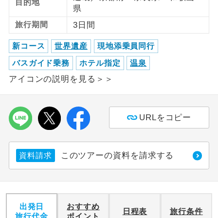
目的地
県
利用航空会社が指定なので、ご出発の計
航空会社指定
旅行期間
3日間
画にとても便利です。
新コース
世界遺産
現地添乗員同行
ご紹介するホテルを指定したコースで
ホテル指定
す。
バスガイド乗務
ホテル指定
温泉
アイコンの説明を見る＞＞
おひとり様バ
おひとり様でバス席を2席利⽤できま
ス2席利用
す。
URLをコピー
このツアーの資料を請求する
資料請求
出発日
おすすめ
日程表
旅行条件
旅行代金
ポイント