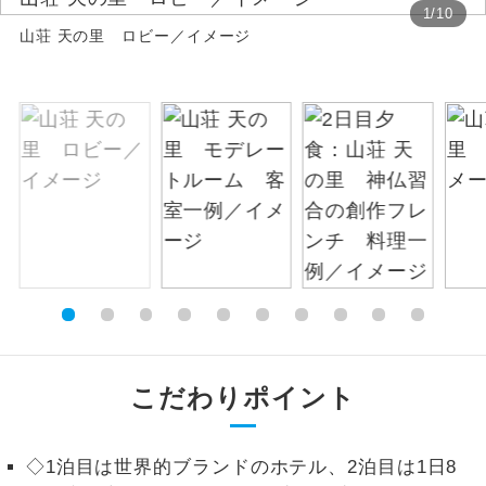
1
/
10
山荘 天の里 ロビー／イメージ
絶景
絶景スポットに立ち寄るコースです。
温泉
温泉地にも宿泊するコースです。
ご宿泊ホテルに露天風呂が付いていま
露天風呂
す。
大浴場
ご宿泊ホテルに大浴場が付いています。
全てのお食事が付いていますので、お食
全食事付き
事の心配はいりません。（機内食を除
く）
お部屋にてゆっくりとお召し上がりいた
お部屋食
こだわりポイント
だけます。
トラベルイヤ
周りの音を気にせず、ガイドさんの説明
ホン
◇1泊目は世界的ブランドのホテル、2泊目は1日8
をじっくり聞くことができます。