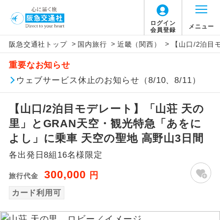
ログイン
メニュー
会員登録
>
>
>
阪急交通社トップ
国内旅行
近畿（関西）
【山口/2泊目
アイコン
説明
重要なお知らせ
往路出発空港（駅）から復路到着空港
ウェブサービス休止のお知らせ（8/10、8/11）
添乗員同行
（駅）まで同行します。
【山口/2泊目モデレート】「山荘 天の
現地添乗員同
現地到着空港（駅）から最終日出発空港
行
（駅）まで添乗員が同行します。
里」とGRAN天空・観光特急「あをに
よし」に乗車 天空の聖地 高野山3日間
バスガイド乗
バスガイドが乗務し、車内での観光案内
務
各出発日8組16名様限定
があります。
300,000
円
旅行代金
新コース
初登場のコースです。
カード利用可
ユネスコに登録されている文化遺産や自
世界遺産
然遺産を訪ねるコースです。