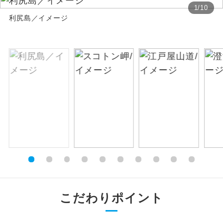
1
/
10
絶景
利尻島／イメージ
絶景スポットに立ち寄るコースです。
温泉
温泉地にも宿泊するコースです。
ご宿泊ホテルに露天風呂が付いていま
露天風呂
す。
大浴場
ご宿泊ホテルに大浴場が付いています。
全てのお食事が付いていますので、お食
全食事付き
事の心配はいりません。（機内食を除
く）
お部屋にてゆっくりとお召し上がりいた
お部屋食
だけます。
こだわりポイント
トラベルイヤ
周りの音を気にせず、ガイドさんの説明
ホン
をじっくり聞くことができます。