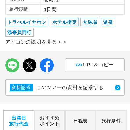
旅行期間
4日間
利用航空会社が指定なので、ご出発の計
航空会社指定
画にとても便利です。
トラべルイヤホン
ホテル指定
大浴場
温泉
ご紹介するホテルを指定したコースで
添乗員同行
ホテル指定
す。
アイコンの説明を見る＞＞
おひとり様バ
おひとり様でバス席を2席利⽤できま
ス2席利用
す。
URLをコピー
このツアーの資料を請求する
資料請求
出発日
おすすめ
日程表
旅行条件
旅行代金
ポイント