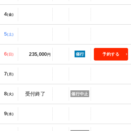
4
(金)
5
(土)
6
235,000
催行
予約する
(日)
円
7
(月)
8
受付終了
催行中止
(火)
9
(水)