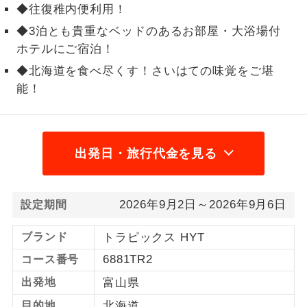
◆往復稚内便利用！
1名様から出発可能な個人型プランで
1名様催行
◆3泊とも貴重なベッドのあるお部屋・大浴場付
す。
ホテルにご宿泊！
2名様から出発可能な個人型プランで
◆北海道を食べ尽くす！さいはての味覚をご堪
2名様催行
す。
能！
おひとり様参
おひとり様限定でご参加いただけるコー
加限定
スです。
出発日・旅行代金を見る
1名様1室同代
1名様1室利用でも追加料金がかからない
金
コースです。
2026年9月2日～2026年9月6日
設定期間
ご夫婦限定でご参加いただけるコースで
ご夫婦限定
す。
ブランド
トラピックス HYT
女性限定でご参加いただけるコースで
女性限定
6881TR2
コース番号
す。
出発地
富山県
ご参加にあたり年齢に制限があるコース
年齢制限あり
目的地
北海道
です。