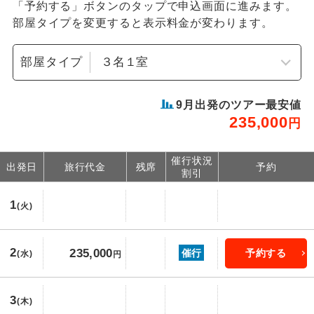
「予約する」ボタンのタップで申込画面に進みます。
部屋タイプを変更すると表示料金が変わります。
部屋タイプ
9
月出発のツアー最安値
235,000
円
催行状況
出発日
旅行代金
残席
予約
割引
1
(火)
2
235,000
催行
予約する
(水)
円
3
(木)