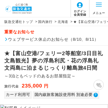
【国内旅客施設使用料について】
ログイン
メニュー
会員登録
>
>
>
阪急交通社トップ
国内旅行
北海道
★【富山空港/フェリ
旅行代金に国内旅客施設使用料は含まれてお
アイコン
説明
重要なお知らせ
りません。別途お支払いが必要となります。
往路出発空港（駅）から復路到着空港
ウェブサービス休止のお知らせ（8/10、8/11）
添乗員同行
羽田空港：大人1,800円、子供1,800円
（駅）まで同行します。
2026/10/6〜2027/6/4 羽田空港：大人2,320
★【富山空港/フェリー2等船室/3日目礼
円、子供2,320円
現地添乗員同
現地到着空港（駅）から最終日出発空港
行
（駅）まで添乗員が同行します。
文島観光】夢の浮島利尻・花の浮島礼
2027/6/5〜 羽田空港：大人2,360円、子供
2,360円
文両島に泊まるじっくり離島旅4日間
バスガイド乗
バスガイドが乗務し、車内での観光案内
務
～3泊ともベッドのあるお部屋指定～
があります。
235,000
円
旅行代金
新コース
初登場のコースです。
カード利用可
国内線旅客施設使用料 別途必要
ユネスコに登録されている文化遺産や自
世界遺産
然遺産を訪ねるコースです。