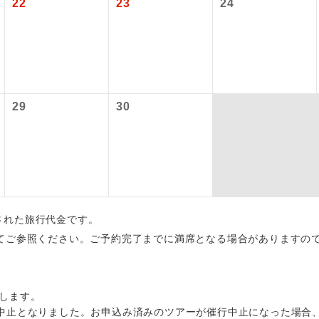
22
23
24
内旅客施設使用料は含まれておりません。別途お支払いが必要と
大人900円、子供900円、幼児900円
初登場のコースです。
ース
〜2027/6/4 羽田空港往復：大人1,160円、子供1,160円、幼児1,160
ユネスコに登録されている文化遺産や自然遺産
 羽田空港往復：大人1,180円、子供1,180円、幼児1,180円
遺産
スです。
29
30
絶景スポットに立ち寄るコースです。
景
温泉地にも宿泊するコースです。
泉
ご宿泊ホテルに露天風呂が付いています。
風呂
ご宿泊ホテルに大浴場が付いています。
場
出された旅行代金です。
全てのお食事が付いていますので、お食事の心
てご参照ください。ご予約完了までに満席となる場合がありますの
付き
ん。（機内食を除く）
お部屋にてゆっくりとお召し上がりいただけま
屋食
します。
中止となりました。お申込み済みのツアーが催行中止になった場合