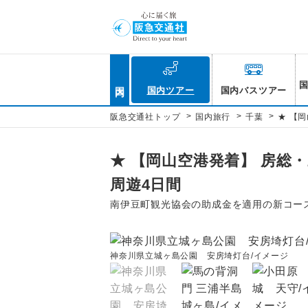
国内
国内ツアー
国内バスツアー
>
>
>
阪急交通社トップ
国内旅行
千葉
★ 【
★ 【岡山空港発着】 房総
周遊4日間
南伊豆町観光協会の助成金を適用の新コー
神奈川県立城ヶ島公園 安房埼灯台/イメージ