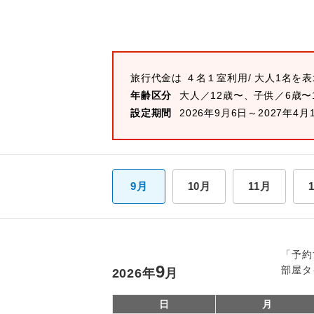
旅行代金は
４名１室
利用/ 大人1名を
年齢区分
大人／12歳〜、子供／6歳〜
設定期間
2026年9月6日～2027年4月
9月
10月
11月
「予約
9
部屋タ
2026
年
月
日
月