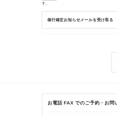
す。
トラベル
1名様
催行確定お知らせメールを受け取る
2名様
おひとり様
1名様1
ご夫婦
女性
年齢制
お電話 FAX でのご予約・
航空会