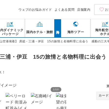
お
ウェブのお悩みガイド
よくある質問
店舗案内
海外
国内ダイナミック
海外航空
国内ホテル・旅館
海外ツアー
パッケージ
ホテ
岡山空港発着】 房総・三浦・伊豆 15の旅情と名物料理に出会う 感動の三大
・三浦・伊豆 15の旅情と名物料理に出会
ス！
1
/
10
馬の背洞門 三浦半島 城ヶ
カード