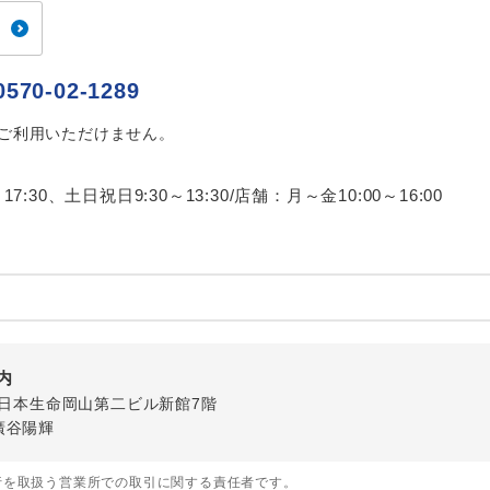
ご紹介するホテルを指定したコースです。
指定
おひとり様でバス席を2席利⽤できます。
ス2席利用
0570-02-1289
はご利用いただけません。
17:30、土日祝日9:30～13:30/店舗：月～金10:00～16:00
内
-3 日本生命岡山第二ビル新館7階
廣谷陽輝
行を取扱う営業所での取引に関する責任者です。