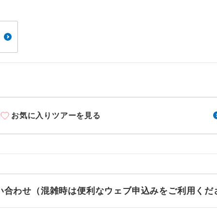
周りの音を気にせず、ガイドさんの説明をじっ
イヤホン
ができます。
1名様から出発可能な個人型プランです。
催行
2名様から出発可能な個人型プランです。
催行
おひとり様限定でご参加いただけるコースです
参加限定
1名様1室利用でも追加料金がかからないコース
室同代金
お気に入りツアーを見る
ご夫婦限定でご参加いただけるコースです。
限定
女性限定でご参加いただけるコースです。
限定
ご参加にあたり年齢に制限があるコースです。
限あり
利用航空会社が指定なので、ご出発の計画にと
お問い合わせ（混雑時は便利なウェブ申込みをご利用くだ
社指定
す。