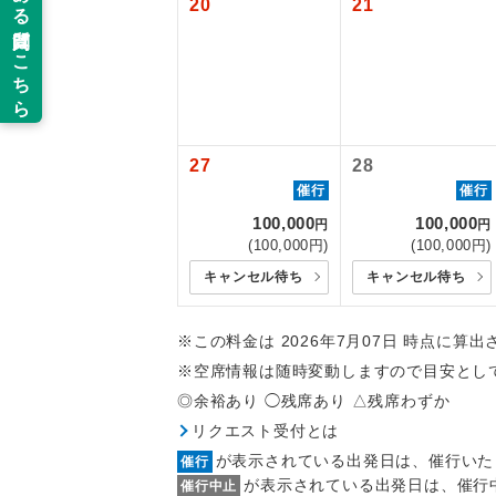
20
21
旅行代金に国
羽田空港往復：
新コ
2026/10/6
2027/6/5〜
世界
27
28
絶
催行
催行
温
100,000
100,000
円
円
(100,000円)
(100,000円)
露天
キャンセル待ち
キャンセル待ち
大浴
※この料金は 2026年7月07日 時点に算
※空席情報は随時変動しますので目安とし
全食事
◎余裕あり ◯残席あり △残席わずか
リクエスト受付とは
お部
が表示されている出発日は、催行いた
催行
が表示されている出発日は、催行
催行中止