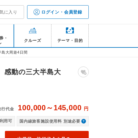
気に入り
ログイン・会員登録
券・
クルーズ
テーマ・目的
ル
半島大周遊4日間
う 感動の三大半島大
100,000～145,000
円
旅行代金
島/イメージ
小
利用可
国内線旅客施設使用料 別途必要