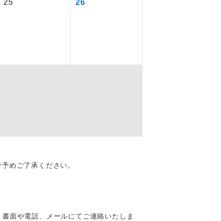
25
26
なります。
円
を訪ねるコー
配はいりませ
で予めご了承ください。
す。
、書面や電話、メールにてご連絡いたしま