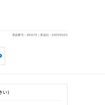
くり聞くこと
承認番号：393370｜承認日：2025/04/23
。
です。
ても便利で
さい）