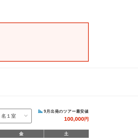
9
月出発のツアー最安値
100,000
円
金
土