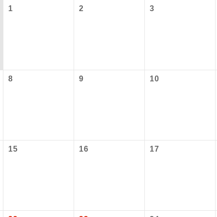
1
2
3
8
9
10
コン
説明
往路出発空港（駅）から復路到着空港（駅）ま
15
16
17
同行
す。
現地到着空港（駅）から最終日出発空港（駅）
員同行
同行します。
施設使用料について】
バスガイドが乗務し、車内での観光案内があり
ド乗務