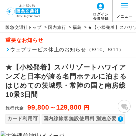
【国内旅客施設使用料について】
ログイン
メニュー
会員登録
>
>
>
阪急交通社トップ
国内旅行
福島
★【小松発着】スパリゾ
旅行代金に国内旅客施設使用料は含まれてお
アイコン
説明
重要なお知らせ
りません。別途お支払いが必要となります。
往路出発空港（駅）から復路到着空港
ウェブサービス休止のお知らせ（8/10、8/11）
添乗員同行
羽田空港往復：大人900円、子供900円
（駅）まで同行します。
2026/10/6〜2027/6/4 羽田空港往復：大人
★【小松発着】スパリゾートハワイア
1,160円、子供1,160円
現地添乗員同
現地到着空港（駅）から最終日出発空港
行
（駅）まで添乗員が同行します。
ンズと日本が誇る名門ホテルに泊まる
2027/6/5〜 羽田空港往復：大人1,180円、子
供1,180円
はじめての茨城県・常陸の国と南房総
バスガイド乗
バスガイドが乗務し、車内での観光案内
10景3日間
務
があります。
99,800～129,800
円
旅行代金
新コース
初登場のコースです。
カード利用可
国内線旅客施設使用料 別途必要
ユネスコに登録されている文化遺産や自
世界遺産
然遺産を訪ねるコースです。