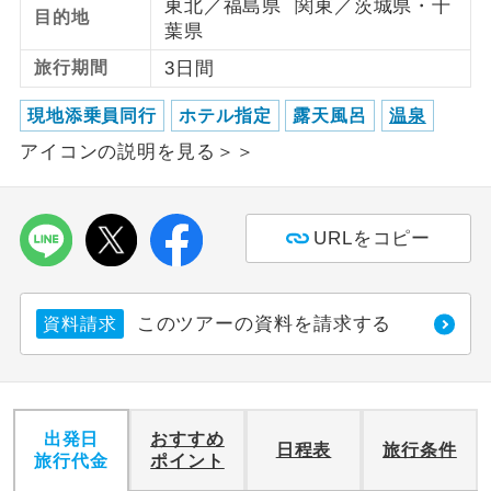
東北／福島県 関東／茨城県・千
目的地
葉県
利用航空会社が指定なので、ご出発の計
航空会社指定
旅行期間
3日間
画にとても便利です。
ご紹介するホテルを指定したコースで
現地添乗員同行
ホテル指定
露天風呂
温泉
ホテル指定
す。
アイコンの説明を見る＞＞
おひとり様バ
おひとり様でバス席を2席利⽤できま
ス2席利用
す。
URLをコピー
このツアーの資料を請求する
資料請求
出発日
おすすめ
日程表
旅行条件
旅行代金
ポイント