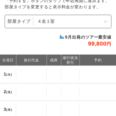
「予約する」ボタンのタップで申込画面に進みます。
部屋タイプを変更すると表示料金が変わります。
部屋タイプ
9
月出発のツアー最安値
99,800
円
催行状況
出発日
旅行代金
残席
予約
割引
1
(火)
2
(水)
3
(木)