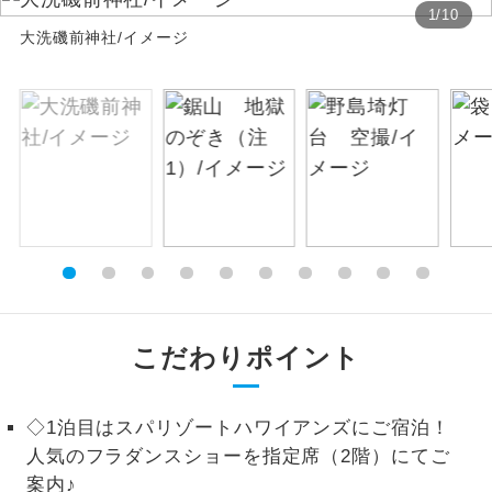
1
/
10
大洗磯前神社/イメージ
絶景
絶景スポットに立ち寄るコースです。
温泉
温泉地にも宿泊するコースです。
ご宿泊ホテルに露天風呂が付いていま
露天風呂
す。
大浴場
ご宿泊ホテルに大浴場が付いています。
全てのお食事が付いていますので、お食
全食事付き
事の心配はいりません。（機内食を除
く）
こだわりポイント
お部屋にてゆっくりとお召し上がりいた
お部屋食
だけます。
◇1泊目はスパリゾートハワイアンズにご宿泊！
トラベルイヤ
周りの音を気にせず、ガイドさんの説明
人気のフラダンスショーを指定席（2階）にてご
ホン
をじっくり聞くことができます。
案内♪