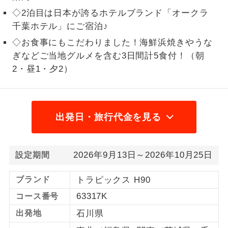
◇2泊目は日本が誇るホテルブランド「オークラ
1名様から出発可能な個人型プランで
1名様催行
千葉ホテル」にご宿泊♪
す。
◇お食事にもこだわりました！海鮮浜焼きやうな
2名様から出発可能な個人型プランで
2名様催行
ぎなどご当地グルメを含む3日間計5食付！（朝
す。
2・昼1・夕2）
おひとり様参
おひとり様限定でご参加いただけるコー
加限定
スです。
出発日・旅行代金を見る
1名様1室同代
1名様1室利用でも追加料金がかからない
金
コースです。
ご夫婦限定でご参加いただけるコースで
2026年9月13日～2026年10月25日
設定期間
ご夫婦限定
す。
ブランド
トラピックス H90
女性限定でご参加いただけるコースで
女性限定
63317K
コース番号
す。
出発地
石川県
ご参加にあたり年齢に制限があるコース
年齢制限あり
です。