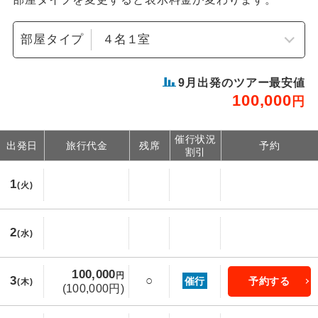
部屋タイプ
9
月出発のツアー最安値
100,000
円
催行状況
出発日
旅行代金
残席
予約
割引
1
(火)
2
(水)
100,000
円
3
○
催行
予約する
(木)
(100,000円)