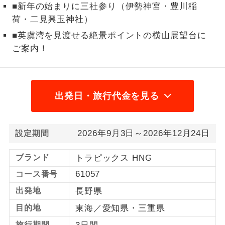
■新年の始まりに三社参り（伊勢神宮・豊川稲
1名様から出発可能な個人型プランで
荷・二見興玉神社）
1名様催行
す。
■英虞湾を見渡せる絶景ポイントの横山展望台に
ご案内！
2名様から出発可能な個人型プランで
2名様催行
す。
おひとり様参
おひとり様限定でご参加いただけるコー
加限定
スです。
出発日・旅行代金を見る
1名様1室同代
1名様1室利用でも追加料金がかからない
金
コースです。
2026年9月3日～2026年12月24日
設定期間
ご夫婦限定でご参加いただけるコースで
ご夫婦限定
ブランド
トラピックス HNG
す。
61057
コース番号
女性限定でご参加いただけるコースで
女性限定
出発地
長野県
す。
目的地
東海／愛知県・三重県
ご参加にあたり年齢に制限があるコース
年齢制限あり
旅行期間
です。