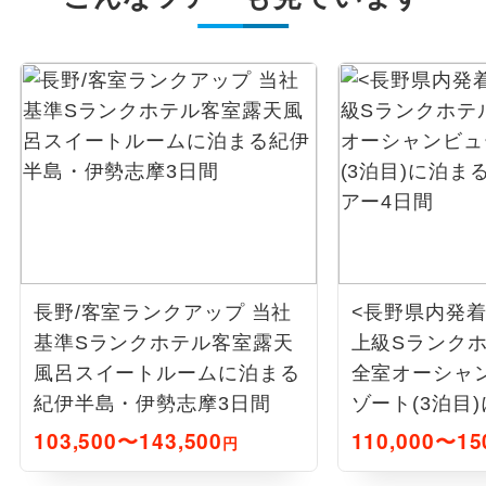
長野/客室ランクアップ 当社
<長野県内発
基準Sランクホテル客室露天
上級Sランクホ
風呂スイートルームに泊まる
全室オーシャ
紀伊半島・伊勢志摩3日間
ゾート(3泊目
テリーツアー
103,500〜143,500
110,000〜15
円