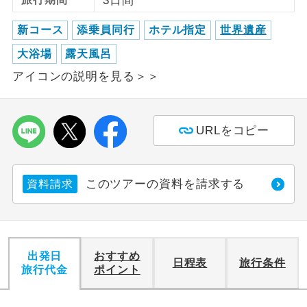
3日間
利用航空会社が指定なので、ご出発の計
新コース
添乗員同行
ホテル指定
世界遺産
航空会社指定
画にとても便利です。
大浴場
露天風呂
ご紹介するホテルを指定したコースで
アイコンの説明を見る＞＞
ホテル指定
す。
おひとり様バ
おひとり様でバス席を2席利⽤できま
ス2席利用
URLをコピー
す。
このツアーの資料を請求する
資料請求
出発日
おすすめ
日程表
旅行条件
旅行代金
ポイント