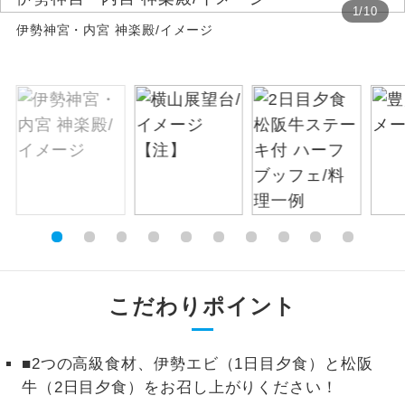
1
/
10
伊勢神宮・内宮 神楽殿/イメージ
絶景
絶景スポットに立ち寄るコースです。
温泉
温泉地にも宿泊するコースです。
ご宿泊ホテルに露天風呂が付いていま
露天風呂
す。
大浴場
ご宿泊ホテルに大浴場が付いています。
全てのお食事が付いていますので、お食
全食事付き
事の心配はいりません。（機内食を除
く）
こだわりポイント
お部屋にてゆっくりとお召し上がりいた
お部屋食
だけます。
■2つの高級食材、伊勢エビ（1日目夕食）と松阪
トラベルイヤ
周りの音を気にせず、ガイドさんの説明
牛（2日目夕食）をお召し上がりください！
ホン
をじっくり聞くことができます。