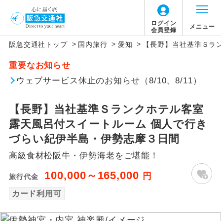
ログイン
メニュー
会員登録
>
>
>
阪急交通社トップ
国内旅行
愛知
【長野】当社基準Ｓラ
アイコン
説明
重要なお知らせ
往路出発空港（駅）から復路到着空港
ウェブサービス休止のお知らせ（8/10、8/11）
添乗員同行
（駅）まで同行します。
【長野】当社基準Ｓランクホテル客室
現地添乗員同
現地到着空港（駅）から最終日出発空港
行
（駅）まで添乗員が同行します。
露天風呂付スイートルーム 個人で行き
づらい紀伊半島・伊勢志摩３日間
バスガイド乗
バスガイドが乗務し、車内での観光案内
務
高級食材松阪牛・伊勢海老をご堪能！
があります。
100,000～165,000
円
旅行代金
新コース
初登場のコースです。
カード利用可
ユネスコに登録されている文化遺産や自
世界遺産
然遺産を訪ねるコースです。