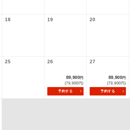
初登場のコースです。
ース
18
19
20
ユネスコに登録されている文化遺産や自然遺産
遺産
スです。
絶景スポットに立ち寄るコースです。
景
温泉地にも宿泊するコースです。
泉
25
26
27
ご宿泊ホテルに露天風呂が付いています。
風呂
89,900
89,900
円
円
(79,900円)
(79,900円)
ご宿泊ホテルに大浴場が付いています。
場
予約する
予約する
全てのお食事が付いていますので、お食事の心
付き
ん。（機内食を除く）
お部屋にてゆっくりとお召し上がりいただけま
屋食