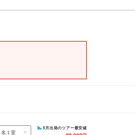
8
月出発のツアー最安値