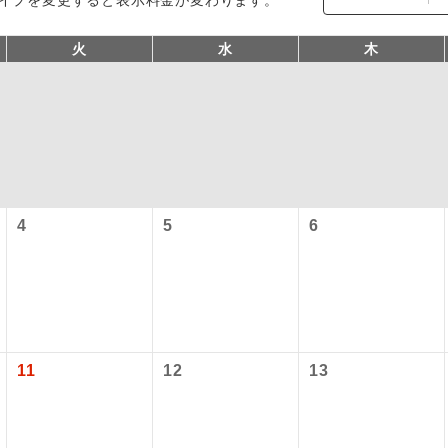
火
水
木
4
5
6
コン
説明
往路出発空港（駅）から復路到着空港（駅）ま
同行
す。
現地到着空港（駅）から最終日出発空港（駅）
11
12
13
員同行
同行します。
バスガイドが乗務し、車内での観光案内があり
ド乗務