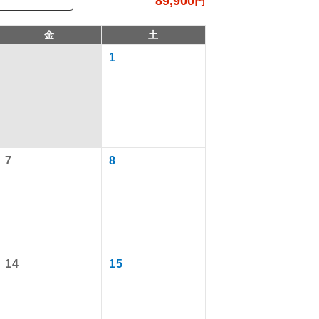
89,900
円
金
土
1
7
8
で同行しま
まで添乗員が
14
15
ます。