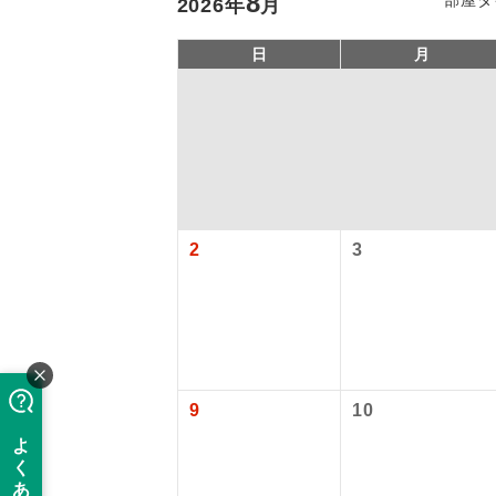
8
2026
年
月
日
月
2
3
アイ
添乗員
9
10
現地添乗
バスガイ