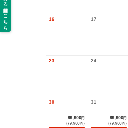
新コ
16
17
世界
絶
温
23
24
露天
大浴
全食事
30
31
お部
89,900
89,900
円
円
(79,900円)
(79,900円)