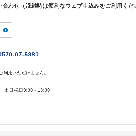
ご紹介するホテルを指定したコースです。
指定
お問い合わせ（混雑時は便利なウェブ申込みをご利用くだ
おひとり様でバス席を2席利⽤できます。
ス2席利用
0570-07-5880
はご利用いただけません。
0 土日祝日9:30～13:30