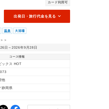
カード利用可
出発日・旅行代金を見る
温泉
大浴場
＞＞
月26日～2026年9月28日
コース情報
ピックス HOT
073
府他
／静岡県
間