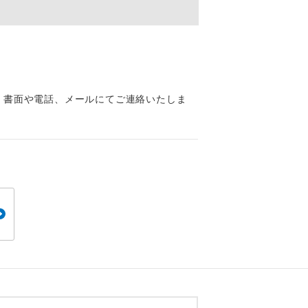
くり聞くこと
、書面や電話、メールにてご連絡いたしま
。
です。
ても便利で