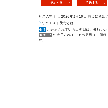
予約する
予約する
トラベル
※この料金は 2026年2月16日 時点に算
1名様
リクエスト受付とは
2名様
が表示されている出発日は、催行いた
催行
が表示されている出発日は、催行
催行中止
おひとり様
す。
1名様1
ご夫婦
女性
年齢制
航空会