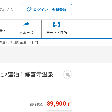
気に入り
ログイン・会員登録
券・
クルーズ
テーマ・目的
ル
温泉 湯回廊 菊屋 3日間
に2連泊！修善寺温泉
89,900
円
旅行代金
ジ
湯