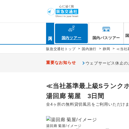
国内
国内ツアー
国内バスツアー
>
>
>
阪急交通社トップ
国内旅行
静岡
≪当社
重要なお知らせ
ウェブサービス休止のお知
≪当社基準最上級Sランクホ
湯回廊 菊屋 3日間
全4ヶ所の無料貸切風呂をご利用いただけま
湯回廊 菊屋/イメージ