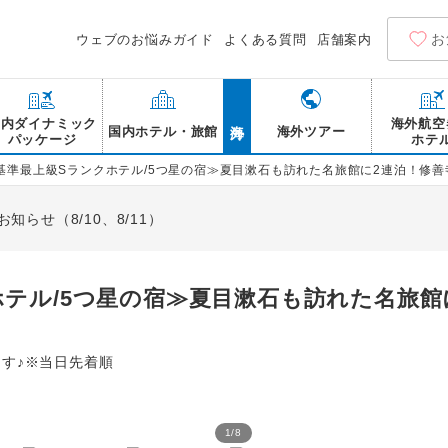
お
ウェブのお悩みガイド
よくある質問
店舗案内
海外
国内ダイナミック
海外航空
国内ホテル・旅館
海外ツアー
パッケージ
ホテ
基準最上級Sランクホテル/5つ星の宿≫夏目漱石も訪れた名旅館に2連泊！修善寺
らせ（8/10、8/11）
テル/5つ星の宿≫夏目漱石も訪れた名旅館
す♪※当日先着順
1
/
8
湯回廊 菊屋 料理/イメー