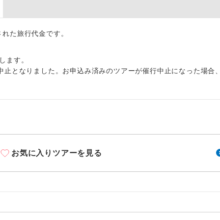
周りの音を気にせず、ガイドさんの説明をじっ
イヤホン
ができます。
出された旅行代金です。
1名様から出発可能な個人型プランです。
催行
2名様から出発可能な個人型プランです。
催行
します。
中止となりました。お申込み済みのツアーが催行中止になった場合
おひとり様限定でご参加いただけるコースです
参加限定
1名様1室利用でも追加料金がかからないコース
室同代金
ご夫婦限定でご参加いただけるコースです。
限定
女性限定でご参加いただけるコースです。
限定
お気に入りツアーを見る
ご参加にあたり年齢に制限があるコースです。
限あり
利用航空会社が指定なので、ご出発の計画にと
社指定
す。