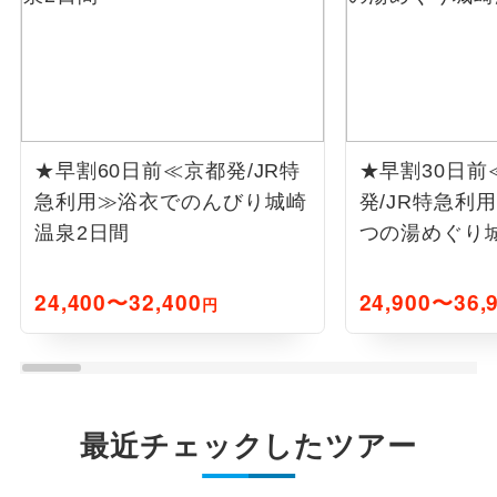
★早割60日前≪京都発/JR特
★早割30日前
急利用≫浴衣でのんびり城崎
発/JR特急利
温泉2日間
つの湯めぐり
24,400〜32,400
24,900〜36,
円
最近チェックしたツアー