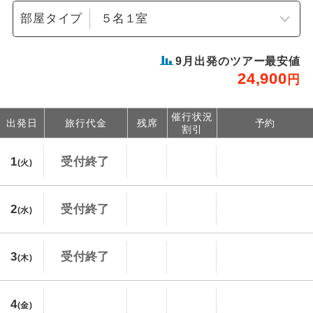
部屋タイプ
9
月出発のツアー最安値
24,900
円
催行状況
出発日
旅行代金
残席
予約
割引
1
受付終了
(火)
2
受付終了
(水)
3
受付終了
(木)
4
(金)