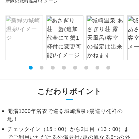
新緑の城崎温泉/イメージ
絶景
絶景スポットに立ち寄るコースです。
温泉
温泉地にも宿泊するコースです。
ご宿泊ホテルに露天風呂が付いていま
露天風呂
す。
大浴場
ご宿泊ホテルに大浴場が付いています。
全てのお食事が付いていますので、お食
全食事付き
事の心配はいりません。（機内食を除
こだわりポイント
く）
お部屋にてゆっくりとお召し上がりいた
お部屋食
開湯1300年浴衣で巡る城崎温泉♪湯巡り発祥の
だけます。
地！
トラベルイヤ
周りの音を気にせず、ガイドさんの説明
チェックイン（15：00）から2日目（13：00）ま
ホン
をじっくり聞くことができます。
でご利用いただける外湯券付♪趣の異なる6つの外