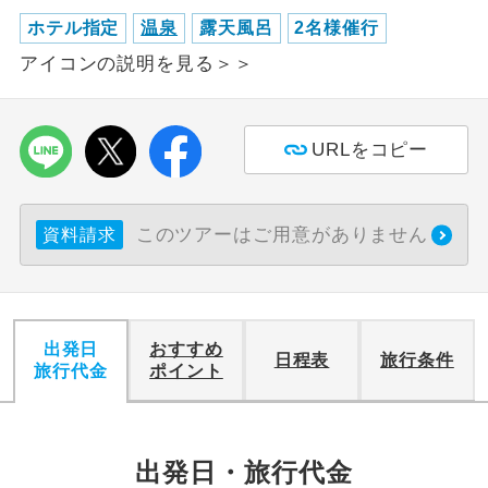
ホテル指定
温泉
露天風呂
2名様催行
利用航空会社が指定なので、ご出発の計
航空会社指定
アイコンの説明を見る＞＞
画にとても便利です。
ご紹介するホテルを指定したコースで
ホテル指定
す。
URLをコピー
おひとり様バ
おひとり様でバス席を2席利⽤できま
ス2席利用
す。
このツアーはご用意がありません
資料請求
出発日
おすすめ
日程表
旅行条件
旅行代金
ポイント
出発日・旅行代金