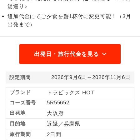
湯巡り♪
1名様から出発可能な個人型プランで
1名様催行
追加代金にてご夕食を蟹1杯付に変更可能！（3月
す。
出発まで）
2名様から出発可能な個人型プランで
2名様催行
す。
おひとり様参
おひとり様限定でご参加いただけるコー
出発日・旅行代金を見る
加限定
スです。
1名様1室同代
1名様1室利用でも追加料金がかからない
2026年9月6日～2026年11月6日
設定期間
金
コースです。
ブランド
トラピックス HOT
ご夫婦限定でご参加いただけるコースで
ご夫婦限定
す。
5R55652
コース番号
出発地
大阪府
女性限定でご参加いただけるコースで
女性限定
す。
目的地
近畿／兵庫県
ご参加にあたり年齢に制限があるコース
旅行期間
2日間
年齢制限あり
です。