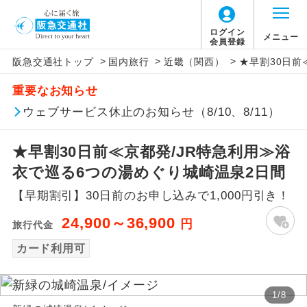
ログイン
メニュー
会員登録
>
>
>
阪急交通社トップ
国内旅行
近畿（関西）
★早割30日前
アイコン
説明
重要なお知らせ
往路出発空港（駅）から復路到着空港
ウェブサービス休止のお知らせ（8/10、8/11）
添乗員同行
（駅）まで同行します。
★早割30日前≪京都発/JR特急利用≫浴
現地添乗員同
現地到着空港（駅）から最終日出発空港
行
（駅）まで添乗員が同行します。
衣で巡る6つの湯めぐり城崎温泉2日間
【早期割引】30日前のお申し込みで1,000円引き！
バスガイド乗
バスガイドが乗務し、車内での観光案内
務
があります。
24,900～36,900
円
旅行代金
カード利用可
新コース
初登場のコースです。
ユネスコに登録されている文化遺産や自
世界遺産
1
/
8
然遺産を訪ねるコースです。