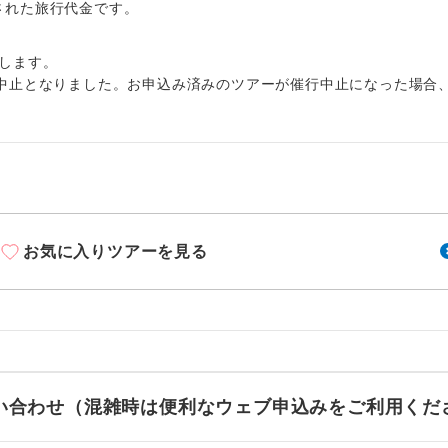
周りの音を気にせず、ガイドさんの説明をじっ
出された旅行代金です。
イヤホン
ができます。
します。
1名様から出発可能な個人型プランです。
催行
中止となりました。お申込み済みのツアーが催行中止になった場合
2名様から出発可能な個人型プランです。
催行
おひとり様限定でご参加いただけるコースです
参加限定
1名様1室利用でも追加料金がかからないコース
室同代金
お気に入りツアーを見る
ご夫婦限定でご参加いただけるコースです。
限定
女性限定でご参加いただけるコースです。
限定
ご参加にあたり年齢に制限があるコースです。
限あり
利用航空会社が指定なので、ご出発の計画にと
社指定
お問い合わせ（混雑時は便利なウェブ申込みをご利用くだ
す。