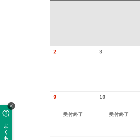
2
3
アイ
9
10
添乗員
受付終了
受付終了
現地添乗
バスガイ