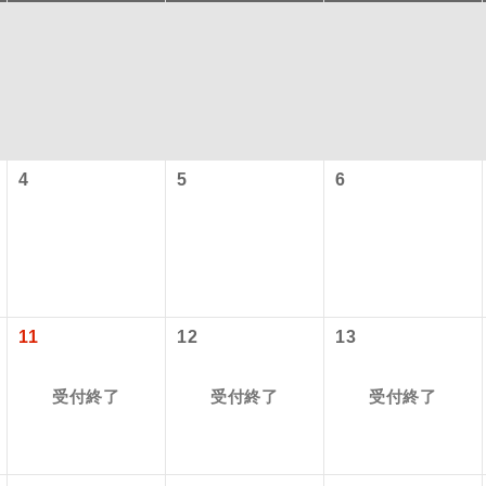
4
5
6
コン
説明
往路出発空港（駅）から復路到着空港（駅）ま
11
12
13
同行
す。
受付終了
受付終了
受付終了
現地到着空港（駅）から最終日出発空港（駅）
員同行
同行します。
バスガイドが乗務し、車内での観光案内があり
ド乗務