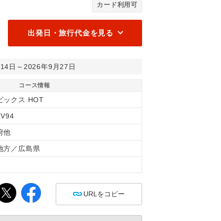
カード利用可
出発日・旅行代金を見る
月14日～2026年9月27日
コース情報
ピックス HOT
6V94
府他
地方／広島県
間
URLをコピー