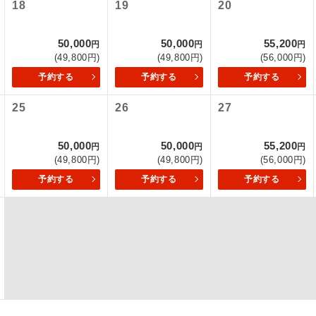
18
19
20
初登場のコースです。
ース
50,000
50,000
55,200
円
円
円
ユネスコに登録されている文化遺産や自然遺産
(49,800円)
(49,800円)
(56,000円)
遺産
スです。
予約する
予約する
予約する
絶景スポットに立ち寄るコースです。
景
25
26
27
温泉地にも宿泊するコースです。
泉
50,000
50,000
55,200
円
円
円
(49,800円)
(49,800円)
(56,000円)
ご宿泊ホテルに露天風呂が付いています。
風呂
予約する
予約する
予約する
ご宿泊ホテルに大浴場が付いています。
場
全てのお食事が付いていますので、お食事の心
付き
ん。（機内食を除く）
お部屋にてゆっくりとお召し上がりいただけま
屋食