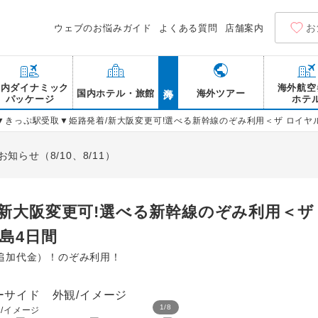
お
ウェブのお悩みガイド
よくある質問
店舗案内
海外
国内ダイナミック
海外航空
国内ホテル・旅館
海外ツアー
パッケージ
ホテ
▼きっぷ駅受取▼姫路発着/新大阪変更可!選べる新幹線のぞみ利用＜ザ ロイヤ
らせ（8/10、8/11）
新大阪変更可!選べる新幹線のぞみ利用＜ザ
島4日間
追加代金）！のぞみ利用！
1
/
8
/イメージ
ザ ロイヤルパークホテル