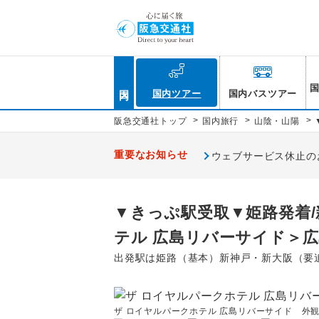
国内
国内ツアー
国内バスツアー
>
>
>
阪急交通社トップ
国内旅行
山陰・山陽
重要なお知らせ
ウェブサービス休止のお知
▼きっぷ駅受取▼姫路発着/
テル 広島リバーサイド＞広
出発駅は姫路（基本）新神戸・新大阪（要
ザ ロイヤルパークホテル 広島リバーサイド 外観