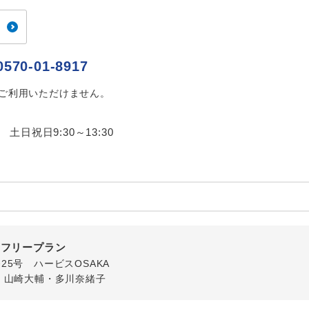
ご紹介するホテルを指定したコースです。
指定
おひとり様でバス席を2席利⽤できます。
ス2席利用
0570-01-8917
はご利用いただけません。
0 土日祝日9:30～13:30
内フリープラン
番25号 ハービスOSAKA
・山崎大輔・多川奈緒子