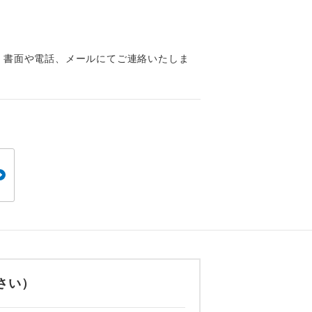
くり聞くこと
、書面や電話、メールにてご連絡いたしま
。
です。
ても便利で
さい）