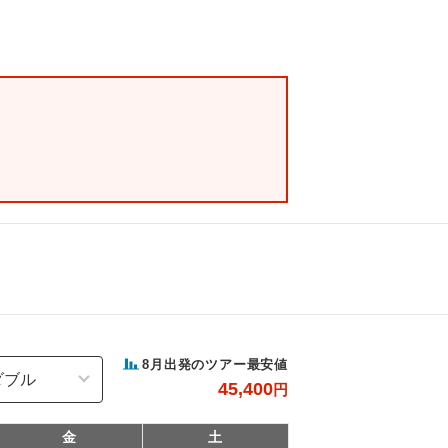
8
月出発のツアー最安値
45,400
円
金
土