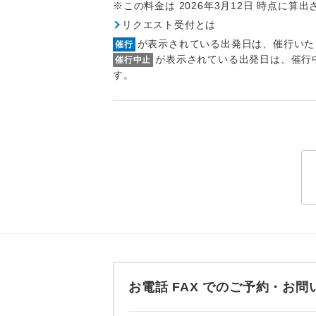
※この料金は 2026年3月12日 時点に算
トラベル
リクエスト受付とは
が表示されている出発日は、催行いた
催行
1名様
が表示されている出発日は、催行
催行中止
す。
2名様
おひとり様
1名様1
ご夫婦
女性
年齢制
航空会
お電話 FAX でのご予約・