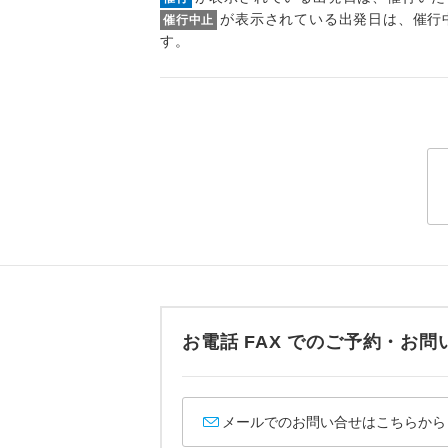
トラベル
が表示されている出発日は、催行
催行中止
す。
1名様
2名様
おひとり様
1名様1
ご夫婦
女性
お電話 FAX でのご予約・
年齢制
航空会
メールでのお問い合せはこちらから