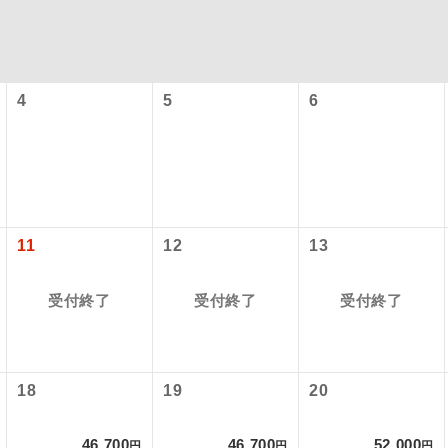
4
5
6
11
12
13
コン
説明
往路出発空港（駅）から復路到着空港（駅）ま
受付終了
受付終了
受付終了
同行
す。
現地到着空港（駅）から最終日出発空港（駅）
員同行
18
19
20
同行します。
バスガイドが乗務し、車内での観光案内があり
ド乗務
46,700
46,700
52,000
円
円
円