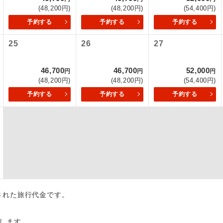
(48,200円)
(48,200円)
(54,400円)
初登場のコースです。
ース
予約する
予約する
予約する
ユネスコに登録されている文化遺産や自然遺産
25
26
27
遺産
スです。
46,700
46,700
52,000
円
円
円
絶景スポットに立ち寄るコースです。
景
(48,200円)
(48,200円)
(54,400円)
予約する
予約する
予約する
温泉地にも宿泊するコースです。
泉
ご宿泊ホテルに露天風呂が付いています。
風呂
ご宿泊ホテルに大浴場が付いています。
場
全てのお食事が付いていますので、お食事の心
付き
ん。（機内食を除く）
出された旅行代金です。
お部屋にてゆっくりとお召し上がりいただけま
屋食
します。