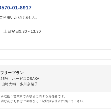
ご紹介するホテルを指定したコースです。
指定
0570-01-8917
おひとり様でバス席を2席利⽤できます。
ス2席利用
はご利用いただけません。
0 土日祝日9:30～13:30
内フリープラン
番25号 ハービスOSAKA
・山崎大輔・多川奈緒子
行を取扱う営業所での取引に関する責任者です。
不明な点があればご遠慮なく上記取扱管理者にお訊ね下さい。