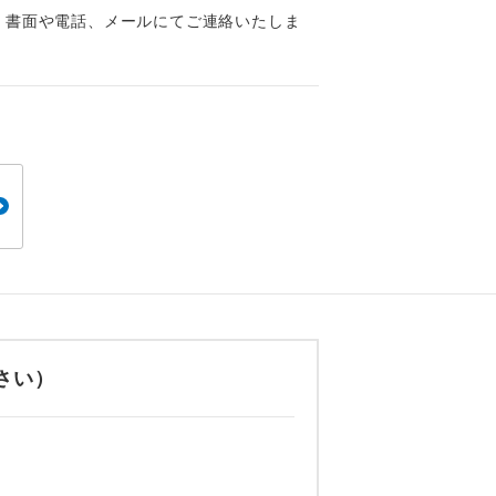
くり聞くこと
、書面や電話、メールにてご連絡いたしま
。
です。
さい）
ても便利で