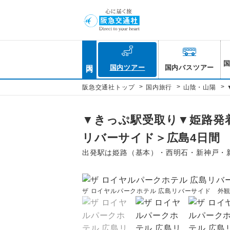
国内
国内ツアー
国内バスツアー
>
>
>
阪急交通社トップ
国内旅行
山陰・山陽
▼きっぷ駅受取り▼姫路発着
リバーサイド＞広島4日間
出発駅は姫路（基本）・西明石・新神戸・
ザ ロイヤルパークホテル 広島リバーサイド 外観