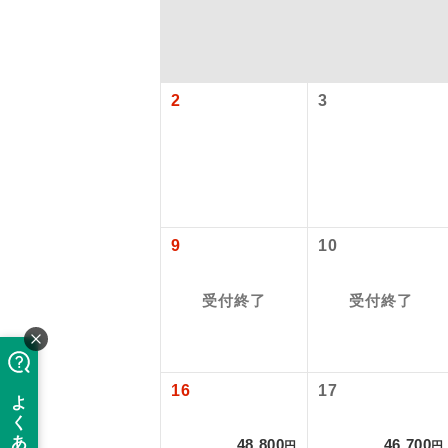
2
3
9
10
アイ
受付終了
受付終了
添乗員
現地添乗
16
17
バスガイ
48,800
46,700
円
円