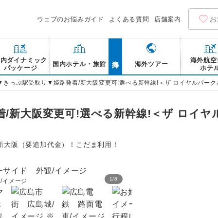
お
ウェブのお悩みガイド
よくある質問
店舗案内
海外
国内ダイナミック
海外航空
国内ホテル・旅館
海外ツアー
パッケージ
ホテ
▼きっぷ駅受取り▼姫路発着/新大阪変更可!選べる新幹線!＜ザ ロイヤルパーク
/新大阪変更可!選べる新幹線!＜ザ ロイヤ
新大阪（要追加代金）！こだま利用！
1
/
8
/イメージ
ザ ロイヤルパークホテル