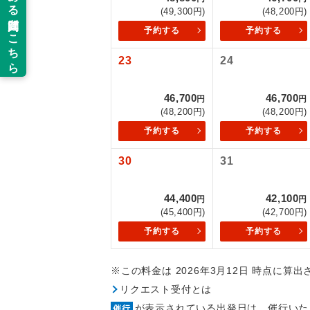
(49,300円)
(48,200円)
新コ
予約する
予約する
23
24
世界
46,700
46,700
円
円
絶
(48,200円)
(48,200円)
予約する
予約する
温
30
31
露天
44,400
42,100
大浴
円
円
(45,400円)
(42,700円)
予約する
予約する
全食事
※この料金は 2026年3月12日 時点に算
お部
リクエスト受付とは
が表示されている出発日は、催行いた
催行