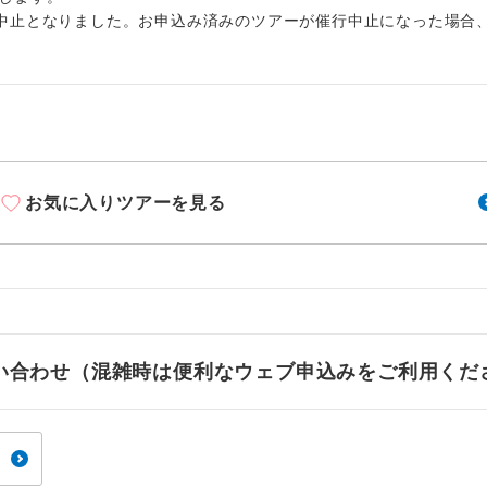
周りの音を気にせず、ガイドさんの説明をじっ
イヤホン
中止となりました。お申込み済みのツアーが催行中止になった場合
ができます。
1名様から出発可能な個人型プランです。
催行
2名様から出発可能な個人型プランです。
催行
おひとり様限定でご参加いただけるコースです
参加限定
お気に入りツアーを見る
1名様1室利用でも追加料金がかからないコース
室同代金
ご夫婦限定でご参加いただけるコースです。
限定
女性限定でご参加いただけるコースです。
限定
お問い合わせ（混雑時は便利なウェブ申込みをご利用くだ
ご参加にあたり年齢に制限があるコースです。
限あり
利用航空会社が指定なので、ご出発の計画にと
社指定
す。