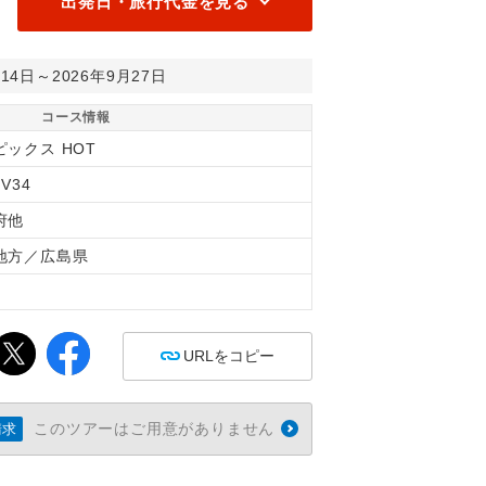
出発日・旅行代金を見る
月14日～2026年9月27日
コース情報
ピックス HOT
6V34
府他
地方／広島県
間
URLをコピー
このツアーはご用意がありません
請求