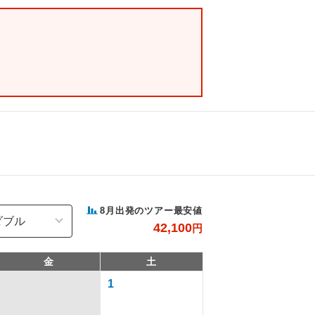
8
月出発のツアー最安値
42,100
円
金
土
1