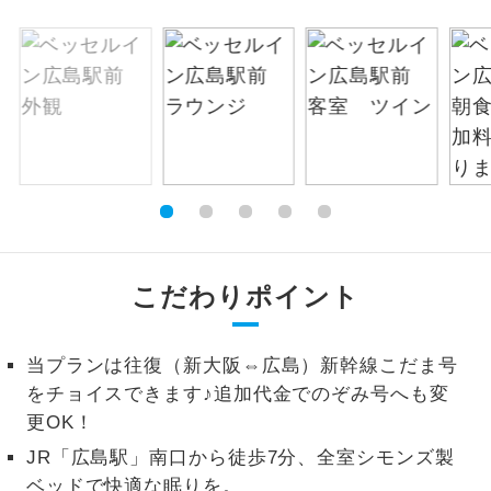
絶景
絶景スポットに立ち寄るコースです。
温泉
温泉地にも宿泊するコースです。
ご宿泊ホテルに露天風呂が付いていま
露天風呂
す。
大浴場
ご宿泊ホテルに大浴場が付いています。
全てのお食事が付いていますので、お食
こだわりポイント
全食事付き
事の心配はいりません。（機内食を除
く）
当プランは往復（新大阪⇔広島）新幹線こだま号
お部屋にてゆっくりとお召し上がりいた
お部屋食
をチョイスできます♪追加代金でのぞみ号へも変
だけます。
更OK！
トラベルイヤ
周りの音を気にせず、ガイドさんの説明
JR「広島駅」南口から徒歩7分、全室シモンズ製
ホン
をじっくり聞くことができます。
ベッドで快適な眠りを。