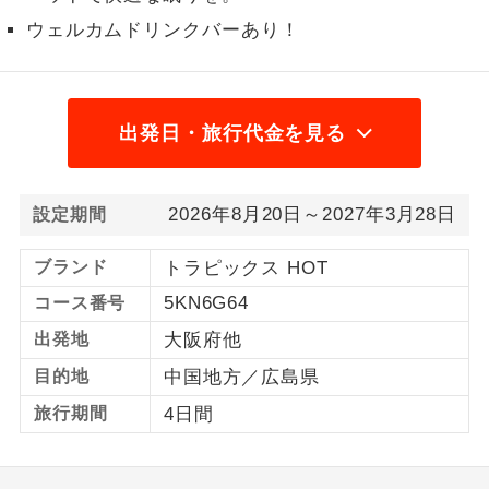
ウェルカムドリンクバーあり！
1名様から出発可能な個人型プランで
1名様催行
す。
2名様から出発可能な個人型プランで
2名様催行
す。
出発日・旅行代金を見る
おひとり様参
おひとり様限定でご参加いただけるコー
加限定
スです。
2026年8月20日～2027年3月28日
設定期間
1名様1室同代
1名様1室利用でも追加料金がかからない
ブランド
トラピックス HOT
金
コースです。
5KN6G64
コース番号
ご夫婦限定でご参加いただけるコースで
ご夫婦限定
出発地
大阪府他
す。
目的地
中国地方／広島県
女性限定でご参加いただけるコースで
女性限定
旅行期間
4日間
す。
ご参加にあたり年齢に制限があるコース
年齢制限あり
です。