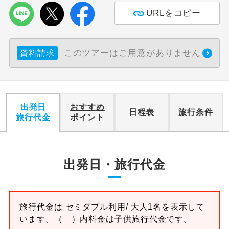
URLをコピー
利用航空会社が指定なので、ご出発の計
航空会社指定
画にとても便利です。
このツアーはご用意がありません
資料請求
ご紹介するホテルを指定したコースで
ホテル指定
す。
おひとり様バ
おひとり様でバス席を2席利⽤できま
ス2席利用
す。
出発日
おすすめ
日程表
旅行条件
旅行代金
ポイント
出発日・旅行代金
旅行代金は
セミダブル
利用/ 大人1名を表示して
います。
（ ）内料金は子供旅行代金です。