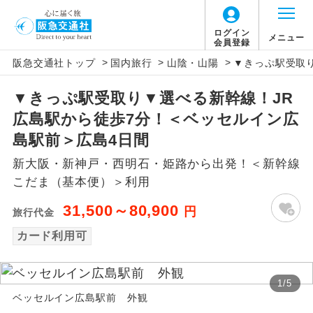
ログイン
メニュー
会員登録
>
>
>
阪急交通社トップ
国内旅行
山陰・山陽
▼きっぷ駅受取
アイコン
説明
▼きっぷ駅受取り▼選べる新幹線！JR
往路出発空港（駅）から復路到着空港
添乗員同行
広島駅から徒歩7分！＜ベッセルイン広
（駅）まで同行します。
島駅前＞広島4日間
現地添乗員同
現地到着空港（駅）から最終日出発空港
新大阪・新神戸・西明石・姫路から出発！＜新幹線
行
（駅）まで添乗員が同行します。
こだま（基本便）＞利用
バスガイド乗
バスガイドが乗務し、車内での観光案内
31,500～80,900
円
旅行代金
務
があります。
カード利用可
新コース
初登場のコースです。
1
/
5
ユネスコに登録されている文化遺産や自
世界遺産
ベッセルイン広島駅前 外観
然遺産を訪ねるコースです。