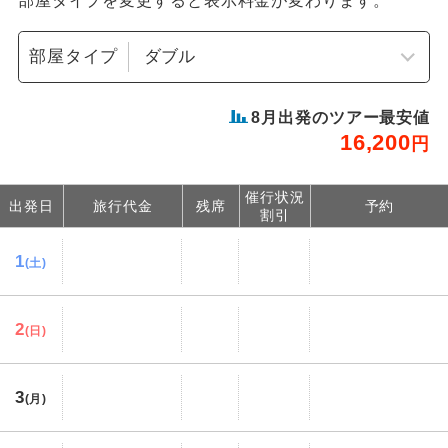
部屋タイプを変更すると表示料金が変わります。
部屋タイプ
8
月出発のツアー最安値
16,200
円
催行状況
出発日
旅行代金
残席
予約
割引
1
(土)
2
(日)
3
(月)