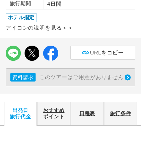
旅行期間
4日間
利用航空会社が指定なので、ご出発の計
航空会社指定
ホテル指定
画にとても便利です。
アイコンの説明を見る＞＞
ご紹介するホテルを指定したコースで
ホテル指定
す。
URLをコピー
おひとり様バ
おひとり様でバス席を2席利⽤できま
ス2席利用
す。
このツアーはご用意がありません
資料請求
出発日
おすすめ
日程表
旅行条件
旅行代金
ポイント