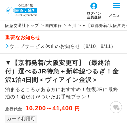
ログイン
メニュー
会員登録
>
>
>
阪急交通社トップ
国内旅行
石川
▼【京都発着/大阪変更
アイコン
説明
重要なお知らせ
往路出発空港（駅）から復路到着空港
ウェブサービス休止のお知らせ（8/10、8/11）
添乗員同行
（駅）まで同行します。
▼【京都発着/大阪変更可】（最終泊
現地添乗員同
現地到着空港（駅）から最終日出発空港
行
（駅）まで添乗員が同行します。
付）選べるJR特急＋新幹線つるぎ！金
沢1泊4日間＜ヴィアイン金沢＞
バスガイド乗
バスガイドが乗務し、車内での観光案内
務
泊まるところがある方におすすめ！往復JRに最終
があります。
泊の１泊だけがついたお手軽プラン！
新コース
初登場のコースです。
16,200～41,400
円
旅行代金
ユネスコに登録されている文化遺産や自
カード利用可
世界遺産
然遺産を訪ねるコースです。