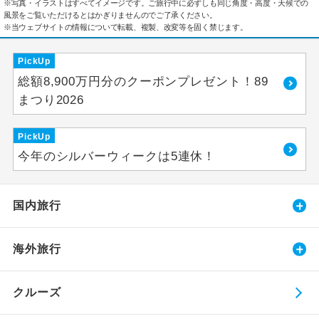
※写真・イラストはすべてイメージです。ご旅行中に必ずしも同じ角度・高度・天候での
風景をご覧いただけるとはかぎりませんのでご了承ください。
※当ウェブサイトの情報について転載、複製、改変等を固く禁じます。
PickUp
総額8,900万円分のクーポンプレゼント！89
まつり2026
PickUp
今年のシルバーウィークは5連休！
国内旅行
海外旅行
クルーズ