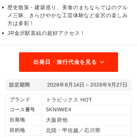
歴史散策・建築巡り、美食のまちならではのグル
1名様から出発可能な個人型プランで
1名様催行
メ三昧、きらびやかな工芸体験など金沢の楽しみ
す。
方は多彩！
2名様から出発可能な個人型プランで
2名様催行
JR金沢駅直結の超好アクセス！
す。
おひとり様参
おひとり様限定でご参加いただけるコー
加限定
スです。
出発日・旅行代金を見る
1名様1室同代
1名様1室利用でも追加料金がかからない
金
コースです。
2026年8月14日～2026年9月27日
設定期間
ご夫婦限定でご参加いただけるコースで
ご夫婦限定
す。
ブランド
トラピックス HOT
5KN0WE4
コース番号
女性限定でご参加いただけるコースで
女性限定
す。
出発地
大阪府他
目的地
北陸・甲信越／石川県
ご参加にあたり年齢に制限があるコース
年齢制限あり
です。