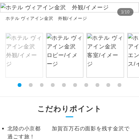
絶景
1
/
10
絶景スポットに立ち寄るコースです。
ホテル ヴィアイン金沢 外観/イメージ
温泉
温泉地にも宿泊するコースです。
ご宿泊ホテルに露天風呂が付いていま
露天風呂
す。
大浴場
ご宿泊ホテルに大浴場が付いています。
全てのお食事が付いていますので、お食
全食事付き
事の心配はいりません。（機内食を除
く）
こだわりポイント
お部屋にてゆっくりとお召し上がりいた
お部屋食
だけます。
トラベルイヤ
北陸の小京都 加賀百万石の面影を残す金沢で
周りの音を気にせず、ガイドさんの説明
ホン
をじっくり聞くことができます。
過ごす旅！