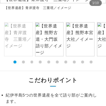
1
/
10
【世界遺産】青岸渡寺 三重塔／イメージ
絶景
絶景スポットに立ち寄るコースです。
温泉
温泉地にも宿泊するコースです。
ご宿泊ホテルに露天風呂が付いていま
露天風呂
す。
大浴場
ご宿泊ホテルに大浴場が付いています。
全てのお食事が付いていますので、お食
全食事付き
事の心配はいりません。（機内食を除
く）
こだわりポイント
お部屋にてゆっくりとお召し上がりいた
お部屋食
だけます。
紀伊半島5つの世界遺産を全て語り部がご案内し
トラベルイヤ
周りの音を気にせず、ガイドさんの説明
ます。
ホン
をじっくり聞くことができます。