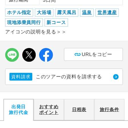
3日間
利用航空会社が指定なので、ご出発の計
ホテル指定
大浴場
露天風呂
温泉
世界遺産
航空会社指定
画にとても便利です。
現地添乗員同行
新コース
ご紹介するホテルを指定したコースで
アイコンの説明を見る＞＞
ホテル指定
す。
おひとり様バ
おひとり様でバス席を2席利⽤できま
ス2席利用
URLをコピー
す。
このツアーの資料を請求する
資料請求
出発日
おすすめ
日程表
旅行条件
旅行代金
ポイント