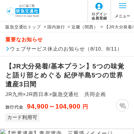
ログイン
メニュー
会員登録
>
>
>
阪急交通社トップ
国内旅行
近畿（関西）
【JR大分発着
アイコン
説明
重要なお知らせ
往路出発空港（駅）から復路到着空港
ウェブサービス休止のお知らせ（8/10、8/11）
添乗員同行
（駅）まで同行します。
【JR大分発着/基本プラン】5つの味覚
現地添乗員同
現地到着空港（駅）から最終日出発空港
行
（駅）まで添乗員が同行します。
と語り部とめぐる 紀伊半島5つの世界
遺産3日間
バスガイド乗
バスガイドが乗務し、車内での観光案内
務
JR九州×JR西日本×阪急交通社 共同企画
があります。
94,900～104,900
円
旅行代金
新コース
初登場のコースです。
カード利用可
ユネスコに登録されている文化遺産や自
世界遺産
然遺産を訪ねるコースです。