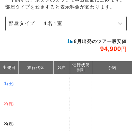
部屋タイプを変更すると表示料金が変わります。
部屋タイプ
8
月出発のツアー最安値
94,900
円
催行状況
出発日
旅行代金
残席
予約
割引
1
(土)
2
(日)
3
(月)