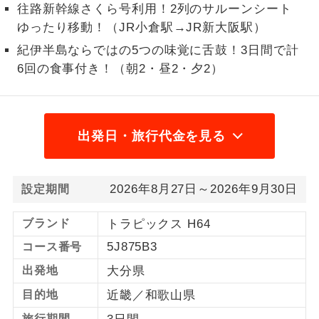
往路新幹線さくら号利用！2列のサルーンシート
1名様から出発可能な個人型プランで
ゆったり移動！（JR小倉駅→JR新大阪駅）
1名様催行
す。
紀伊半島ならではの5つの味覚に舌鼓！3日間で計
6回の食事付き！（朝2・昼2・夕2）
2名様から出発可能な個人型プランで
2名様催行
す。
おひとり様参
おひとり様限定でご参加いただけるコー
加限定
スです。
出発日・旅行代金を見る
1名様1室同代
1名様1室利用でも追加料金がかからない
金
コースです。
2026年8月27日～2026年9月30日
設定期間
ご夫婦限定でご参加いただけるコースで
ご夫婦限定
ブランド
トラピックス H64
す。
5J875B3
コース番号
女性限定でご参加いただけるコースで
女性限定
出発地
大分県
す。
目的地
近畿／和歌山県
ご参加にあたり年齢に制限があるコース
年齢制限あり
旅行期間
です。