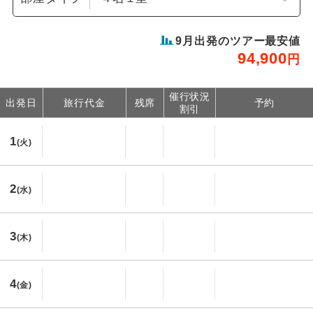
9
月出発のツアー最安値
94,900
円
催行状況
出発日
旅行代金
残席
予約
割引
1
(火)
2
(水)
3
(木)
4
(金)