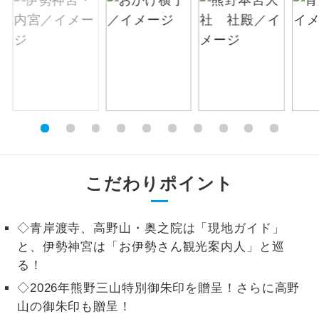
絶景
絶景スポットに立ち寄るコースです。
温泉
温泉地にも宿泊するコースです。
ご宿泊ホテルに露天風呂が付いていま
露天風呂
す。
大浴場
ご宿泊ホテルに大浴場が付いています。
こだわりポイント
全てのお食事が付いていますので、お食
全食事付き
事の心配はいりません。（機内食を除
く）
◇青岸渡寺、高野山・奥之院は「現地ガイド」
と、伊勢神宮は「お伊勢さん観光案内人」と巡
お部屋にてゆっくりとお召し上がりいた
お部屋食
だけます。
る！
◇2026年熊野三山特別御朱印を贈呈！さらに高野
トラベルイヤ
周りの音を気にせず、ガイドさんの説明
ホン
山の御朱印も贈呈！
をじっくり聞くことができます。