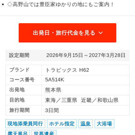
◇高野山では豊臣家ゆかりの地にもご案内！
1名様から出発可能な個人型プランで
1名様催行
す。
2名様から出発可能な個人型プランで
2名様催行
出発日・旅行代金を見る
す。
おひとり様参
おひとり様限定でご参加いただけるコー
加限定
2026年9月15日～2027年3月28日
設定期間
スです。
ブランド
トラピックス H62
1名様1室同代
1名様1室利用でも追加料金がかからない
金
コースです。
5A514K
コース番号
出発地
熊本県
ご夫婦限定でご参加いただけるコースで
ご夫婦限定
す。
目的地
東海／三重県 近畿／和歌山県
女性限定でご参加いただけるコースで
旅行期間
3日間
女性限定
す。
現地添乗員同行
ホテル指定
温泉
大浴場
ご参加にあたり年齢に制限があるコース
年齢制限あり
露天風呂
世界遺産
です。