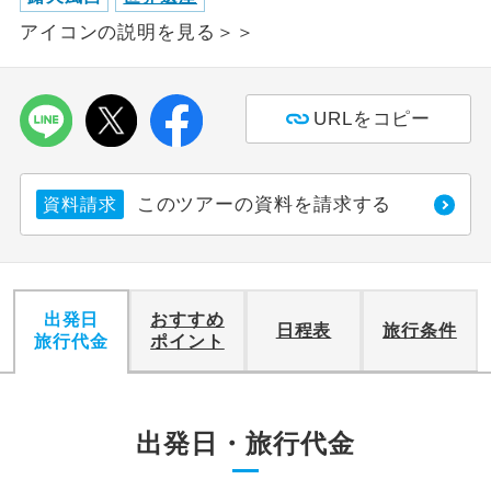
アイコンの説明を見る＞＞
利用航空会社が指定なので、ご出発の計
航空会社指定
画にとても便利です。
ご紹介するホテルを指定したコースで
URLをコピー
ホテル指定
す。
おひとり様バ
おひとり様でバス席を2席利⽤できま
このツアーの資料を請求する
ス2席利用
資料請求
す。
出発日
おすすめ
日程表
旅行条件
旅行代金
ポイント
出発日・旅行代金