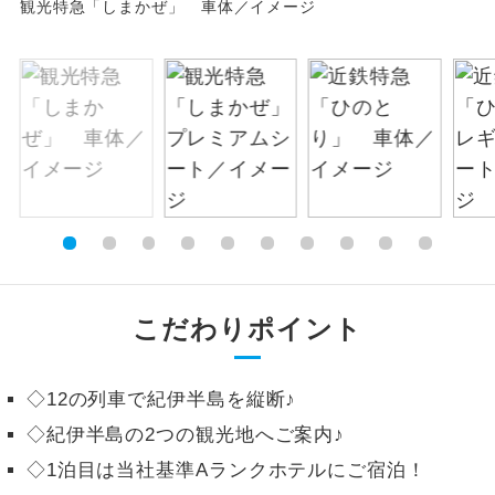
観光特急「しまかぜ」 車体／イメージ
絶景
絶景スポットに立ち寄るコースです。
温泉
温泉地にも宿泊するコースです。
ご宿泊ホテルに露天風呂が付いていま
露天風呂
す。
大浴場
ご宿泊ホテルに大浴場が付いています。
全てのお食事が付いていますので、お食
全食事付き
事の心配はいりません。（機内食を除
こだわりポイント
く）
お部屋にてゆっくりとお召し上がりいた
お部屋食
◇12の列車で紀伊半島を縦断♪
だけます。
◇紀伊半島の2つの観光地へご案内♪
トラベルイヤ
周りの音を気にせず、ガイドさんの説明
◇1泊目は当社基準Aランクホテルにご宿泊！
ホン
をじっくり聞くことができます。