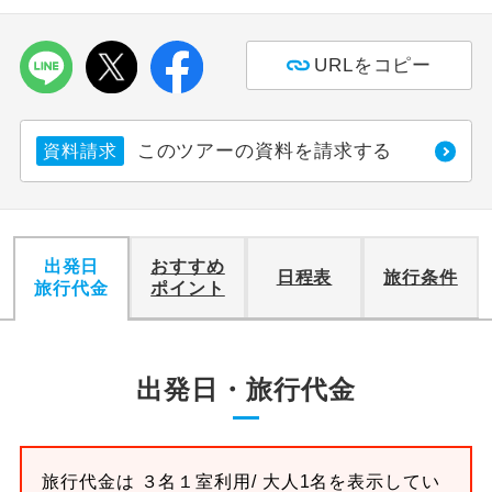
利用航空会社が指定なので、ご出発の計
航空会社指定
URLをコピー
画にとても便利です。
ご紹介するホテルを指定したコースで
ホテル指定
す。
このツアーの資料を請求する
資料請求
おひとり様バ
おひとり様でバス席を2席利⽤できま
ス2席利用
す。
出発日
おすすめ
日程表
旅行条件
旅行代金
ポイント
出発日・旅行代金
旅行代金は
３名１室
利用/ 大人1名を表示してい