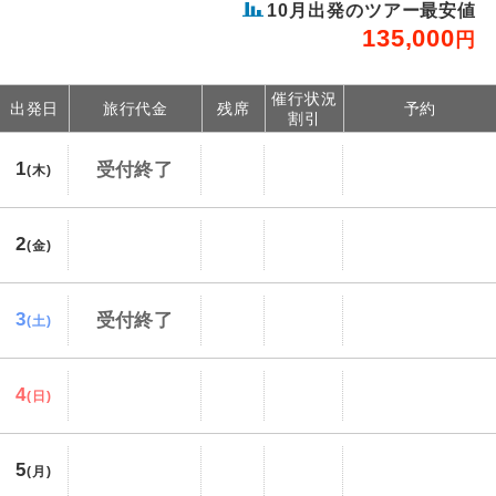
10
月出発のツアー最安値
135,000
円
催行状況
出発日
旅行代金
残席
予約
割引
1
受付終了
(木)
2
(金)
3
受付終了
(土)
4
(日)
5
(月)