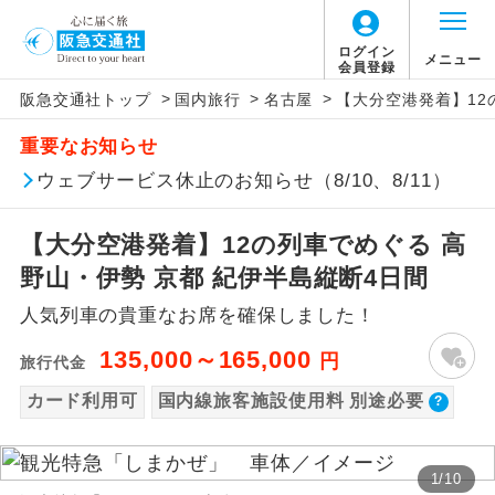
【国内旅客施設使用料について】
ログイン
メニュー
会員登録
>
>
>
阪急交通社トップ
国内旅行
名古屋
【大分空港発着】12
旅行代金に国内旅客施設使用料は含まれてお
アイコン
説明
重要なお知らせ
りません。別途お支払いが必要となります。
往路出発空港（駅）から復路到着空港
ウェブサービス休止のお知らせ（8/10、8/11）
添乗員同行
伊丹空港往復：大人680円、子供680円、幼児
（駅）まで同行します。
680円
【大分空港発着】12の列車でめぐる 高
現地添乗員同
現地到着空港（駅）から最終日出発空港
行
（駅）まで添乗員が同行します。
野山・伊勢 京都 紀伊半島縦断4日間
人気列車の貴重なお席を確保しました！
バスガイド乗
バスガイドが乗務し、車内での観光案内
務
があります。
135,000～165,000
円
旅行代金
カード利用可
国内線旅客施設使用料 別途必要
新コース
初登場のコースです。
ユネスコに登録されている文化遺産や自
世界遺産
1
/
10
然遺産を訪ねるコースです。