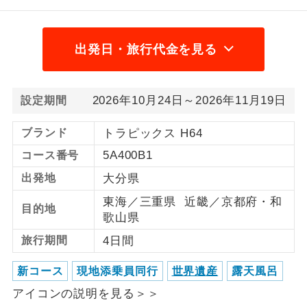
1名様から出発可能な個人型プランで
1名様催行
す。
出発日・旅行代金を見る
2名様から出発可能な個人型プランで
2名様催行
す。
2026年10月24日～2026年11月19日
設定期間
おひとり様参
おひとり様限定でご参加いただけるコー
加限定
スです。
ブランド
トラピックス H64
5A400B1
コース番号
1名様1室同代
1名様1室利用でも追加料金がかからない
金
コースです。
出発地
大分県
東海／三重県 近畿／京都府・和
ご夫婦限定でご参加いただけるコースで
目的地
ご夫婦限定
歌山県
す。
旅行期間
4日間
女性限定でご参加いただけるコースで
女性限定
す。
新コース
現地添乗員同行
世界遺産
露天風呂
ご参加にあたり年齢に制限があるコース
アイコンの説明を見る＞＞
年齢制限あり
です。