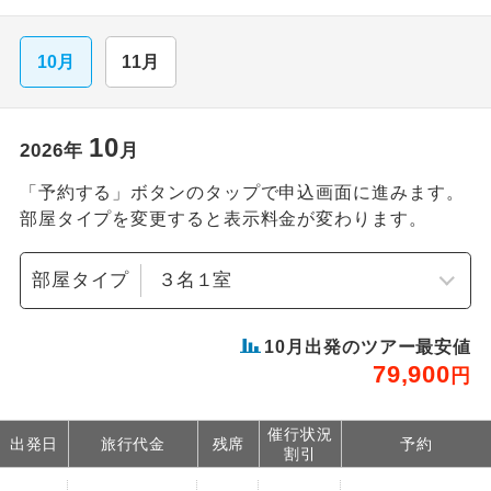
10月
11月
10
2026
年
月
「予約する」ボタンのタップで申込画面に進みます。
部屋タイプを変更すると表示料金が変わります。
部屋タイプ
10
月出発のツアー最安値
79,900
円
催行状況
出発日
旅行代金
残席
予約
割引