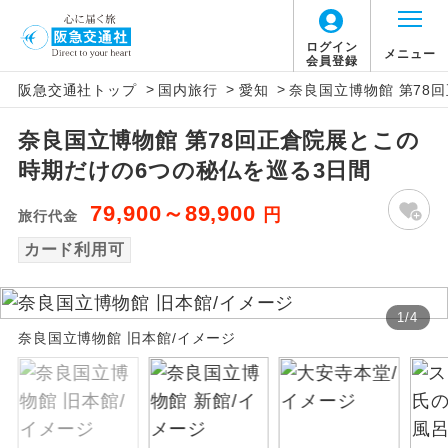
ログイン
メニュー
会員登録
>
>
>
阪急交通社トップ
国内旅行
愛知
奈良国立博物館 第78
アイコン
説明
奈良国立博物館 第78回正倉院展とこの
往路出発空港（駅）から復路到着空港
添乗員同行
時期だけの6つの秘仏を巡る3日間
（駅）まで同行します。
79,900～89,900
円
旅行代金
現地添乗員同
現地到着空港（駅）から最終日出発空港
行
（駅）まで添乗員が同行します。
カード利用可
バスガイド乗
バスガイドが乗務し、車内での観光案内
務
があります。
1
/
4
奈良国立博物館 旧本館/イメージ
新コース
初登場のコースです。
ユネスコに登録されている文化遺産や自
世界遺産
然遺産を訪ねるコースです。