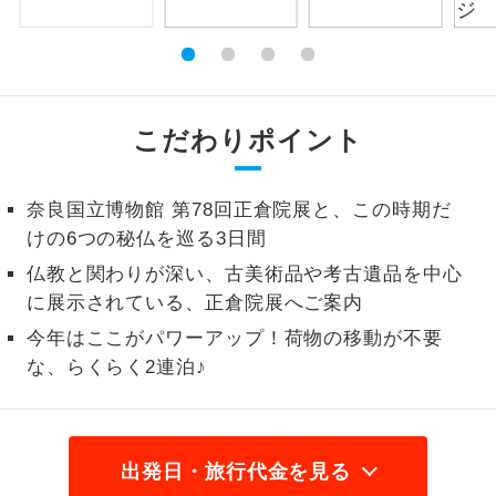
絶景
絶景スポットに立ち寄るコースです。
温泉
温泉地にも宿泊するコースです。
こだわりポイント
ご宿泊ホテルに露天風呂が付いていま
露天風呂
す。
奈良国立博物館 第78回正倉院展と、この時期だ
大浴場
ご宿泊ホテルに大浴場が付いています。
けの6つの秘仏を巡る3日間
仏教と関わりが深い、古美術品や考古遺品を中心
全てのお食事が付いていますので、お食
に展示されている、正倉院展へご案内
全食事付き
事の心配はいりません。（機内食を除
今年はここがパワーアップ！荷物の移動が不要
く）
な、らくらく2連泊♪
お部屋にてゆっくりとお召し上がりいた
お部屋食
だけます。
トラベルイヤ
周りの音を気にせず、ガイドさんの説明
出発日・旅行代金を見る
ホン
をじっくり聞くことができます。