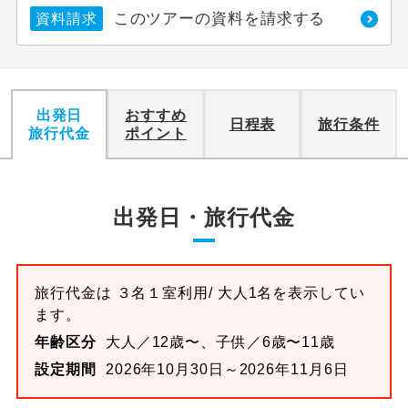
このツアーの資料を請求する
資料請求
利用航空会社が指定なので、ご出発の計
航空会社指定
画にとても便利です。
ご紹介するホテルを指定したコースで
ホテル指定
出発日
おすすめ
す。
日程表
旅行条件
旅行代金
ポイント
おひとり様バ
おひとり様でバス席を2席利⽤できま
ス2席利用
す。
出発日・旅行代金
旅行代金は
３名１室
利用/ 大人1名を表示してい
ます。
年齢区分
大人／12歳〜、子供／6歳〜11歳
設定期間
2026年10月30日～2026年11月6日