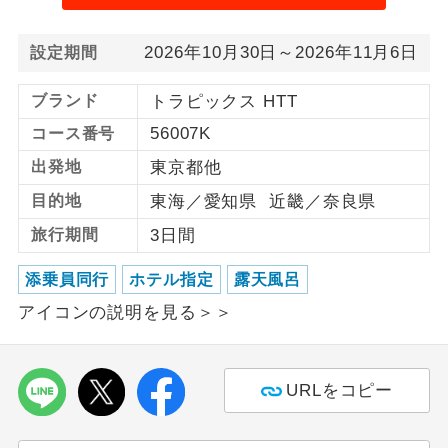
1名様から出発可能な個人型プランで
1名様催行
2026年10月30日～2026年11月6日
設定期間
す。
2名様から出発可能な個人型プランで
ブランド
トラピックス HTT
2名様催行
す。
56007K
コース番号
おひとり様参
おひとり様限定でご参加いただけるコー
出発地
東京都他
加限定
スです。
目的地
東海／愛知県 近畿／奈良県
1名様1室同代
旅行期間
3日間
1名様1室利用でも追加料金がかからない
金
コースです。
添乗員同行
ホテル指定
露天風呂
ご夫婦限定でご参加いただけるコースで
ご夫婦限定
アイコンの説明を見る＞＞
す。
女性限定でご参加いただけるコースで
女性限定
す。
URLをコピー
ご参加にあたり年齢に制限があるコース
年齢制限あり
です。