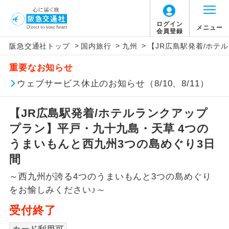
ログイン
メニュー
会員登録
>
>
>
阪急交通社トップ
国内旅行
九州
【JR広島駅発着/ホテ
アイコン
説明
重要なお知らせ
往路出発空港（駅）から復路到着空港
ウェブサービス休止のお知らせ（8/10、8/11）
添乗員同行
（駅）まで同行します。
【JR広島駅発着/ホテルランクアップ
現地添乗員同
現地到着空港（駅）から最終日出発空港
行
（駅）まで添乗員が同行します。
プラン】平戸・九十九島・天草 4つの
うまいもんと西九州3つの島めぐり3日
バスガイド乗
バスガイドが乗務し、車内での観光案内
間
務
があります。
～西九州が誇る4つのうまいもんと3つの島めぐり
新コース
初登場のコースです。
をお愉しみください♪～
受付終了
ユネスコに登録されている文化遺産や自
世界遺産
然遺産を訪ねるコースです。