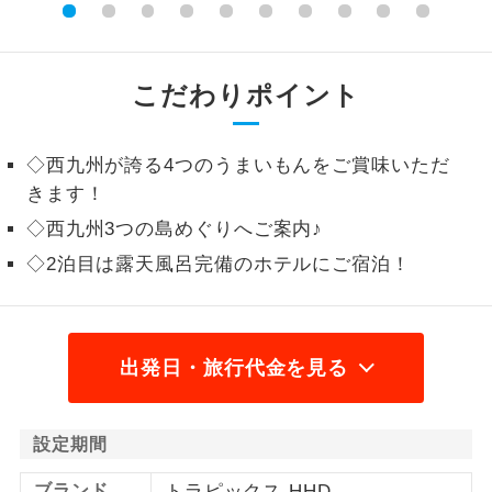
1名様から出発可能な個人型プランで
1名様催行
す。
こだわりポイント
2名様から出発可能な個人型プランで
2名様催行
す。
◇西九州が誇る4つのうまいもんをご賞味いただ
おひとり様参
おひとり様限定でご参加いただけるコー
きます！
加限定
スです。
◇西九州3つの島めぐりへご案内♪
1名様1室同代
1名様1室利用でも追加料金がかからない
◇2泊目は露天風呂完備のホテルにご宿泊！
金
コースです。
ご夫婦限定でご参加いただけるコースで
ご夫婦限定
す。
出発日・旅行代金を見る
女性限定でご参加いただけるコースで
女性限定
す。
設定期間
ご参加にあたり年齢に制限があるコース
年齢制限あり
ブランド
トラピックス HHD
です。