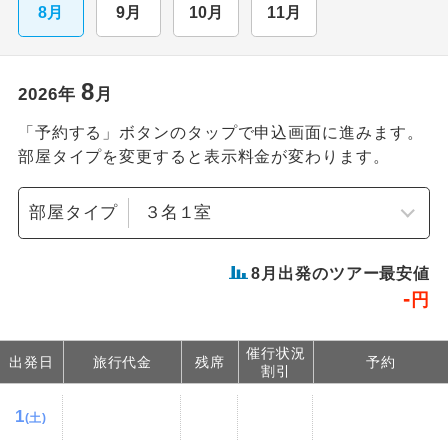
8月
9月
10月
11月
8
2026
年
月
「予約する」ボタンのタップで申込画面に進みます。
部屋タイプを変更すると表示料金が変わります。
部屋タイプ
8
月出発のツアー最安値
-
円
催行状況
出発日
旅行代金
残席
予約
割引
1
(土)