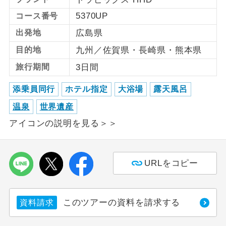
5370UP
コース番号
利用航空会社が指定なので、ご出発の計
航空会社指定
画にとても便利です。
出発地
広島県
目的地
九州／佐賀県・長崎県・熊本県
ご紹介するホテルを指定したコースで
ホテル指定
す。
旅行期間
3日間
おひとり様バ
おひとり様でバス席を2席利⽤できま
添乗員同行
ホテル指定
大浴場
露天風呂
ス2席利用
す。
温泉
世界遺産
アイコンの説明を見る＞＞
URLをコピー
このツアーの資料を請求する
資料請求