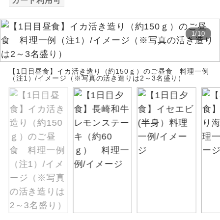
カード利用可
絶景
絶景スポットに立ち寄るコースです。
1
/
10
温泉
温泉地にも宿泊するコースです。
ご宿泊ホテルに露天風呂が付いていま
【1日目昼食】イカ活き造り（約150ｇ）のご昼食 料理一例
露天風呂
（注1）/イメージ（※写真の活き造りは2～3名盛り）
す。
大浴場
ご宿泊ホテルに大浴場が付いています。
全てのお食事が付いていますので、お食
全食事付き
事の心配はいりません。（機内食を除
く）
お部屋にてゆっくりとお召し上がりいた
お部屋食
だけます。
トラベルイヤ
周りの音を気にせず、ガイドさんの説明
ホン
をじっくり聞くことができます。