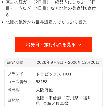
高志の紅ガニ（2日目）、絶品うにしゃぶ（3日
1名様から出発可能な個人型プランで
目）、うなぎ（4日目）など北陸の美食計8食付
1名様催行
す。
き！
北陸の絶景から世界遺産までたっぷり観光！
2名様から出発可能な個人型プランで
2名様催行
す。
おひとり様参
おひとり様限定でご参加いただけるコー
加限定
スです。
出発日・旅行代金を見る
1名様1室同代
1名様1室利用でも追加料金がかからない
金
コースです。
2026年9月9日～2026年12月20日
設定期間
ご夫婦限定でご参加いただけるコースで
ご夫婦限定
ブランド
トラピックス HOT
す。
53153
コース番号
女性限定でご参加いただけるコースで
女性限定
出発地
大阪府他
す。
北陸・甲信越／石川県・福井
目的地
ご参加にあたり年齢に制限があるコース
県 東海／岐阜県
年齢制限あり
です。