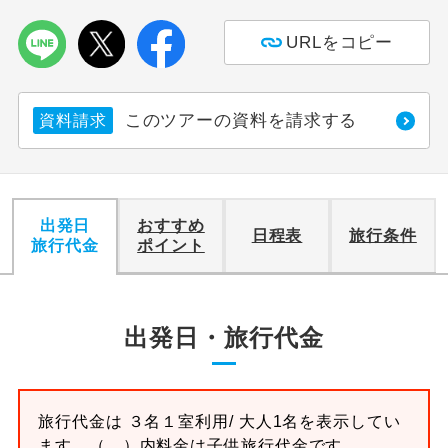
URLをコピー
利用航空会社が指定なので、ご出発の計
航空会社指定
画にとても便利です。
ご紹介するホテルを指定したコースで
ホテル指定
このツアーの資料を請求する
資料請求
す。
おひとり様バ
おひとり様でバス席を2席利⽤できま
ス2席利用
す。
出発日
おすすめ
日程表
旅行条件
旅行代金
ポイント
出発日・旅行代金
旅行代金は
３名１室
利用/ 大人1名を表示してい
ます。
（ ）内料金は子供旅行代金です。