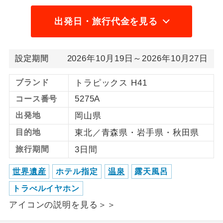
1名様から出発可能な個人型プランで
1名様催行
出発日・旅行代金を見る
す。
2名様から出発可能な個人型プランで
2名様催行
2026年10月19日～2026年10月27日
す。
設定期間
おひとり様参
おひとり様限定でご参加いただけるコー
ブランド
トラピックス H41
加限定
スです。
5275A
コース番号
出発地
岡山県
1名様1室同代
1名様1室利用でも追加料金がかからない
金
コースです。
目的地
東北／青森県・岩手県・秋田県
旅行期間
3日間
ご夫婦限定でご参加いただけるコースで
ご夫婦限定
す。
世界遺産
ホテル指定
温泉
露天風呂
女性限定でご参加いただけるコースで
女性限定
トラべルイヤホン
す。
アイコンの説明を見る＞＞
ご参加にあたり年齢に制限があるコース
年齢制限あり
です。