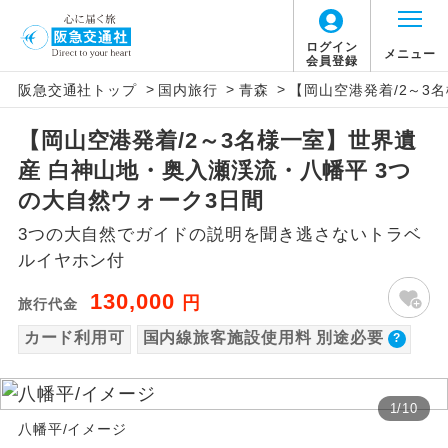
【国内旅客施設使用料について】
ログイン
メニュー
会員登録
>
>
>
阪急交通社トップ
国内旅行
青森
【岡山空港発着/2～3
旅行代金に国内旅客施設使用料は含まれてお
アイコン
説明
りません。別途お支払いが必要となります。
【岡山空港発着/2～3名様一室】世界遺
往路出発空港（駅）から復路到着空港
添乗員同行
羽田空港：大人1,800円、子供1,800円、幼児
産 白神山地・奥入瀬渓流・八幡平 3つ
（駅）まで同行します。
1,800円
の大自然ウォーク3日間
2026/10/6〜2027/6/4 羽田空港：大人2,320
現地添乗員同
現地到着空港（駅）から最終日出発空港
3つの大自然でガイドの説明を聞き逃さないトラベ
行
（駅）まで添乗員が同行します。
円、子供2,320円、幼児2,320円
ルイヤホン付
2027/6/5〜 羽田空港：大人2,360円、子供
バスガイド乗
バスガイドが乗務し、車内での観光案内
130,000
円
2,360円、幼児2,360円
旅行代金
務
があります。
カード利用可
国内線旅客施設使用料 別途必要
新コース
初登場のコースです。
1
/
10
ユネスコに登録されている文化遺産や自
世界遺産
八幡平/イメージ
然遺産を訪ねるコースです。