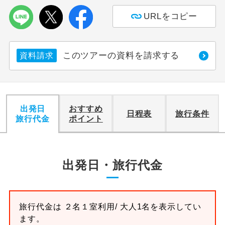
URLをコピー
利用航空会社が指定なので、ご出発の計
航空会社指定
画にとても便利です。
ご紹介するホテルを指定したコースで
このツアーの資料を請求する
資料請求
ホテル指定
す。
おひとり様バ
おひとり様でバス席を2席利⽤できま
ス2席利用
す。
出発日
おすすめ
日程表
旅行条件
旅行代金
ポイント
出発日・旅行代金
旅行代金は
２名１室
利用/ 大人1名を表示してい
ます。