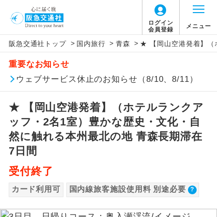
【国内旅客施設使用料について】
ログイン
メニュー
会員登録
>
>
>
阪急交通社トップ
国内旅行
青森
★ 【岡山空港発着】（
旅行代金に国内旅客施設使用料は含まれてお
アイコン
説明
重要なお知らせ
りません。別途お支払いが必要となります。
往路出発空港（駅）から復路到着空港
ウェブサービス休止のお知らせ（8/10、8/11）
添乗員同行
羽田空港往復：大人900円、子供900円、幼児
（駅）まで同行します。
900円
★ 【岡山空港発着】（ホテルランクア
2026/10/6〜2027/6/4 羽田空港往復：大人
現地添乗員同
現地到着空港（駅）から最終日出発空港
行
（駅）まで添乗員が同行します。
ッフ・2名1室）豊かな歴史・文化・自
1,160円、子供1,160円、幼児1,160円
2027/6/5〜 羽田空港往復：大人1,180円、子
然に触れる本州最北の地 青森長期滞在
バスガイド乗
バスガイドが乗務し、車内での観光案内
供1,180円、幼児1,180円
7日間
務
があります。
受付終了
新コース
初登場のコースです。
カード利用可
国内線旅客施設使用料 別途必要
ユネスコに登録されている文化遺産や自
世界遺産
然遺産を訪ねるコースです。