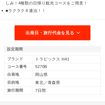
しみ！4種類の日帰り観光コースをご用意！
1名様から出発可能な個人型プランで
1名様催行
■ラクラク６連泊！！
す。
2名様から出発可能な個人型プランで
2名様催行
す。
出発日・旅行代金を見る
おひとり様参
おひとり様限定でご参加いただけるコー
加限定
スです。
設定期間
1名様1室同代
1名様1室利用でも追加料金がかからない
金
ブランド
トラピックス H41
コースです。
5270B
コース番号
ご夫婦限定でご参加いただけるコースで
ご夫婦限定
出発地
岡山県
す。
目的地
東北／青森県
女性限定でご参加いただけるコースで
女性限定
旅行期間
7日間
す。
ご参加にあたり年齢に制限があるコース
年齢制限あり
です。