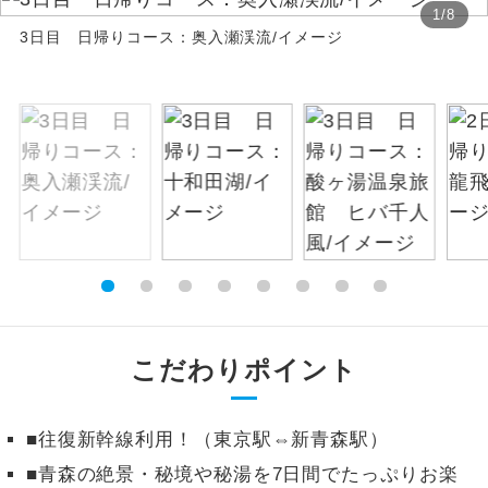
1
/
8
3日目 日帰りコース：奥入瀬渓流/イメージ
絶景
絶景スポットに立ち寄るコースです。
温泉
温泉地にも宿泊するコースです。
ご宿泊ホテルに露天風呂が付いていま
露天風呂
す。
大浴場
ご宿泊ホテルに大浴場が付いています。
全てのお食事が付いていますので、お食
全食事付き
事の心配はいりません。（機内食を除
く）
こだわりポイント
お部屋にてゆっくりとお召し上がりいた
お部屋食
だけます。
■往復新幹線利用！（東京駅⇔新青森駅）
トラベルイヤ
周りの音を気にせず、ガイドさんの説明
ホン
■青森の絶景・秘境や秘湯を7日間でたっぷりお楽
をじっくり聞くことができます。