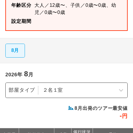
年齢区分
大人／12歳〜、子供／0歳〜0歳、幼
児／0歳〜0歳
設定期間
8月
8
2026
年
月
部屋タイプ
8
月出発のツアー最安値
-
円
催行状況