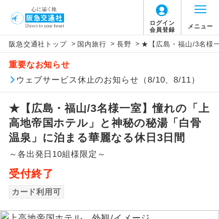
ログイン
メニュー
会員登録
>
>
>
阪急交通社トップ
国内旅行
長野
★【広島・福山/3名
アイコン
説明
重要なお知らせ
往路出発空港（駅）から復路到着空港
ウェブサービス休止のお知らせ（8/10、8/11）
添乗員同行
（駅）まで同行します。
★【広島・福山/3名様一室】憧れの「上
現地添乗員同
現地到着空港（駅）から最終日出発空港
行
（駅）まで添乗員が同行します。
高地帝国ホテル」と神秘の秘湯「白骨
温泉」に泊まる華麗なる休日3日間
バスガイド乗
バスガイドが乗務し、車内での観光案内
務
～各出発日10組様限定～
があります。
受付終了
新コース
初登場のコースです。
カード利用可
ユネスコに登録されている文化遺産や自
世界遺産
然遺産を訪ねるコースです。