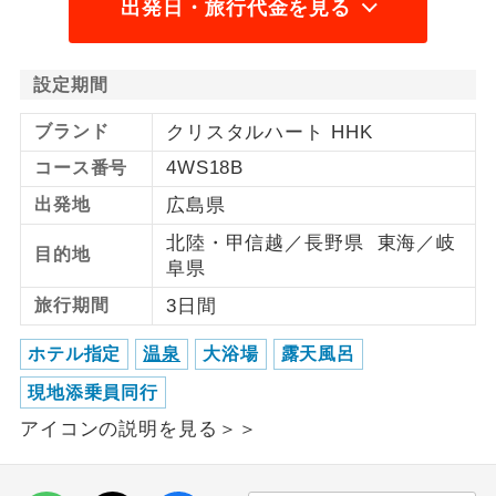
出発日・旅行代金を見る
利用航空会社が指定なので、ご出発の計
航空会社指定
画にとても便利です。
設定期間
ご紹介するホテルを指定したコースで
ホテル指定
ブランド
クリスタルハート HHK
す。
4WS18B
コース番号
おひとり様バ
おひとり様でバス席を2席利⽤できま
出発地
広島県
ス2席利用
す。
北陸・甲信越／長野県 東海／岐
目的地
阜県
旅行期間
3日間
ホテル指定
温泉
大浴場
露天風呂
現地添乗員同行
アイコンの説明を見る＞＞