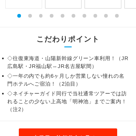
1名様から出発可能な個人型プランで
1名様催行
す。
2名様から出発可能な個人型プランで
2名様催行
す。
こだわりポイント
おひとり様参
おひとり様限定でご参加いただけるコー
加限定
スです。
◇往復東海道・山陽新幹線グリーン車利用！（JR
広島駅・JR福山駅⇔JR名古屋駅間）
1名様1室同代
1名様1室利用でも追加料金がかからない
金
◇一年の内でも約6ヶ月しか営業しない憧れの名
コースです。
門ホテルへご宿泊！（2泊目）
ご夫婦限定でご参加いただけるコースで
◇ネイチャーガイド同行で当社通常ツアーでは訪
ご夫婦限定
す。
れることの少ない上高地「明神池」までご案内！
（注2）
女性限定でご参加いただけるコースで
女性限定
す。
ご参加にあたり年齢に制限があるコース
年齢制限あり
です。