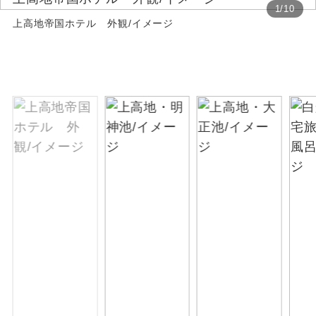
1
/
10
上高地帝国ホテル 外観/イメージ
絶景
絶景スポットに立ち寄るコースです。
温泉
温泉地にも宿泊するコースです。
ご宿泊ホテルに露天風呂が付いていま
露天風呂
す。
大浴場
ご宿泊ホテルに大浴場が付いています。
全てのお食事が付いていますので、お食
全食事付き
事の心配はいりません。（機内食を除
く）
お部屋にてゆっくりとお召し上がりいた
お部屋食
だけます。
トラベルイヤ
周りの音を気にせず、ガイドさんの説明
ホン
をじっくり聞くことができます。