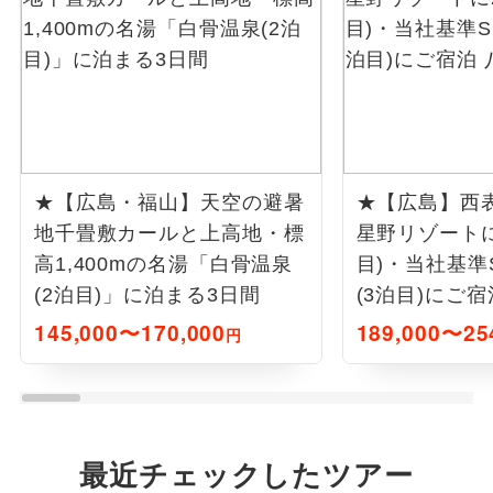
★【広島・福山】天空の避暑
★【広島】西表
地千畳敷カールと上高地・標
星野リゾートに
高1,400mの名湯「白骨温泉
目)・当社基準
(2泊目)」に泊まる3日間
(3泊目)にご宿
日間
145,000〜170,000
189,000〜25
円
最近チェックしたツアー