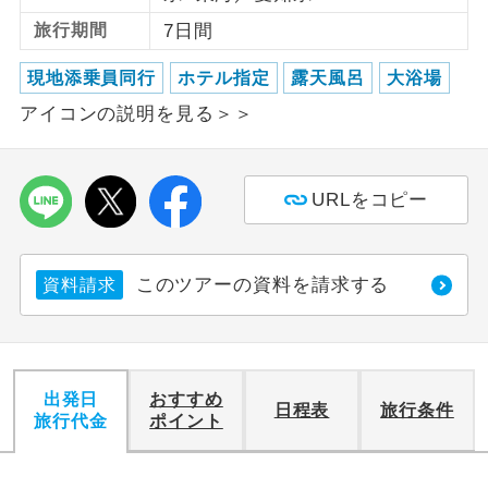
旅行期間
7日間
利用航空会社が指定なので、ご出発の計
航空会社指定
画にとても便利です。
現地添乗員同行
ホテル指定
露天風呂
大浴場
アイコンの説明を見る＞＞
ご紹介するホテルを指定したコースで
ホテル指定
す。
おひとり様バ
おひとり様でバス席を2席利⽤できま
URLをコピー
ス2席利用
す。
このツアーの資料を請求する
資料請求
出発日
おすすめ
日程表
旅行条件
旅行代金
ポイント