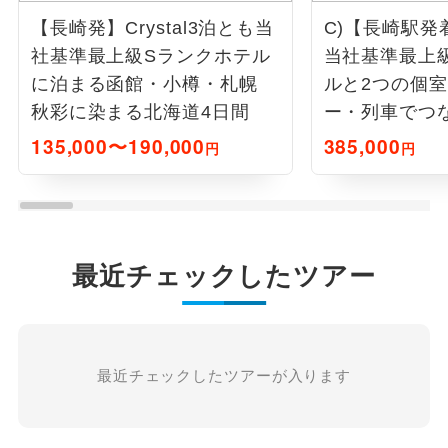
【長崎発】Crystal3泊とも当
C)【長崎駅発
社基準最上級Sランクホテル
当社基準最上
に泊まる函館・小樽・札幌
ルと2つの個
秋彩に染まる北海道4日間
ー・列車でつ
旅7日間
135,000〜190,000
385,000
円
円
最近チェックしたツアー
最近チェックしたツアーが入ります