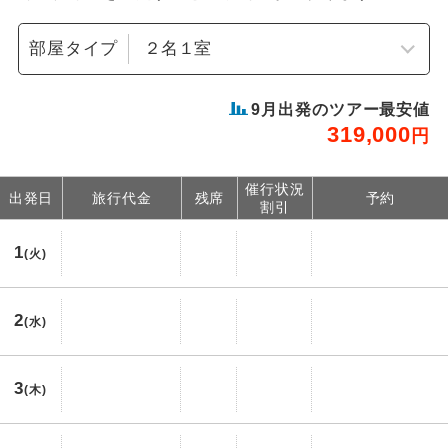
部屋タイプ
9
月出発のツアー最安値
319,000
円
催行状況
出発日
旅行代金
残席
予約
割引
1
(火)
2
(水)
3
(木)