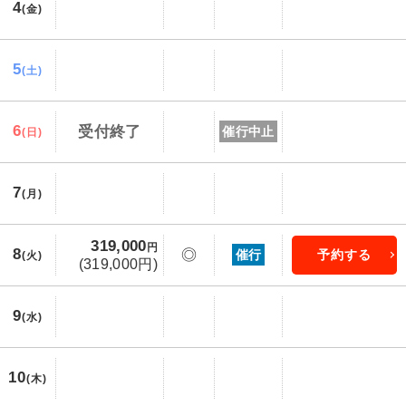
4
(金)
5
(土)
6
受付終了
催行中止
(日)
7
(月)
319,000
円
8
◎
催行
予約する
(火)
(319,000円)
9
(水)
10
(木)