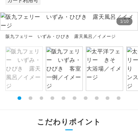
カード利用可
絶景
絶景スポットに立ち寄るコースです。
1
/
10
温泉
温泉地にも宿泊するコースです。
阪九フェリー いずみ・ひびき 露天風呂／イメージ
ご宿泊ホテルに露天風呂が付いていま
露天風呂
す。
大浴場
ご宿泊ホテルに大浴場が付いています。
全てのお食事が付いていますので、お食
全食事付き
事の心配はいりません。（機内食を除
く）
お部屋にてゆっくりとお召し上がりいた
お部屋食
だけます。
こだわりポイント
トラベルイヤ
周りの音を気にせず、ガイドさんの説明
ホン
をじっくり聞くことができます。