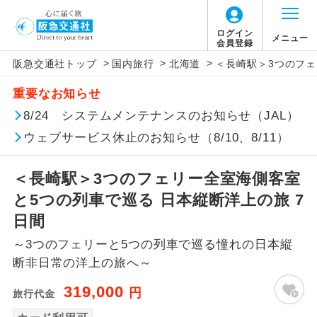
ログイン
メニュー
会員登録
>
>
>
阪急交通社トップ
国内旅行
北海道
＜長崎駅＞3つのフェ
アイコン
説明
重要なお知らせ
往路出発空港（駅）から復路到着空港
8/24 システムメンテナンスのお知らせ（JAL）
添乗員同行
（駅）まで同行します。
ウェブサービス休止のお知らせ（8/10、8/11）
現地添乗員同
現地到着空港（駅）から最終日出発空港
行
（駅）まで添乗員が同行します。
＜長崎駅＞3つのフェリー全室海側客室
と5つの列車で巡る 日本縦断洋上の旅 7
バスガイド乗
バスガイドが乗務し、車内での観光案内
日間
務
があります。
～3つのフェリーと5つの列車で巡る憧れの日本縦
新コース
初登場のコースです。
断非日常の洋上の旅へ～
319,000
円
旅行代金
ユネスコに登録されている文化遺産や自
世界遺産
然遺産を訪ねるコースです。