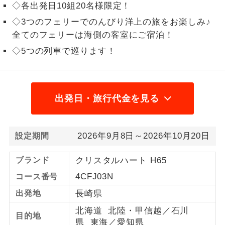
◇各出発日10組20名様限定！
1名様から出発可能な個人型プランで
1名様催行
◇3つのフェリーでのんびり洋上の旅をお楽しみ♪
す。
全てのフェリーは海側の客室にご宿泊！
2名様から出発可能な個人型プランで
◇5つの列車で巡ります！
2名様催行
す。
おひとり様参
おひとり様限定でご参加いただけるコー
加限定
スです。
出発日・旅行代金を見る
1名様1室同代
1名様1室利用でも追加料金がかからない
金
コースです。
2026年9月8日～2026年10月20日
設定期間
ご夫婦限定でご参加いただけるコースで
ご夫婦限定
ブランド
クリスタルハート H65
す。
4CFJ03N
コース番号
女性限定でご参加いただけるコースで
女性限定
出発地
長崎県
す。
北海道 北陸・甲信越／石川
ご参加にあたり年齢に制限があるコース
目的地
年齢制限あり
県 東海／愛知県
です。