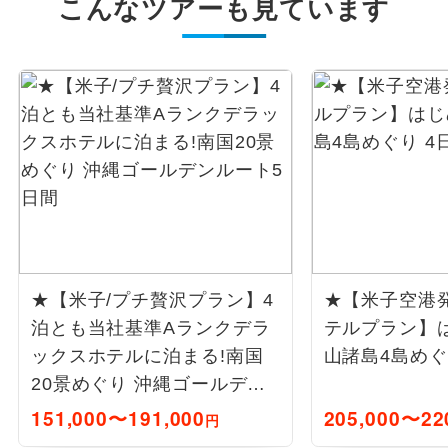
こんなツアーも見ています
★【米子/プチ贅沢プラン】4
★【米子空港
泊とも当社基準Aランクデラ
テルプラン】
ックスホテルに泊まる!南国
山諸島4島めぐ
20景めぐり 沖縄ゴールデン
ルート5日間
151,000〜191,000
205,000〜22
円