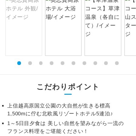
絶景
絶景スポットに立ち寄るコースです。
温泉
温泉地にも宿泊するコースです。
ご宿泊ホテルに露天風呂が付いていま
露天風呂
す。
大浴場
ご宿泊ホテルに大浴場が付いています。
全てのお食事が付いていますので、お食
こだわりポイント
全食事付き
事の心配はいりません。（機内食を除
く）
お部屋にてゆっくりとお召し上がりいた
上信越高原国立公園の大自然が生きる標高
お部屋食
だけます。
1,500mに佇む北欧風リゾートホテル5連泊♪
1～5日目夕食は 美しい自然を望みながら一流の
トラベルイヤ
周りの音を気にせず、ガイドさんの説明
ホン
フランス料理をご堪能ください！
をじっくり聞くことができます。