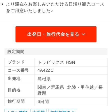
より滞在をお楽しみいただける日帰り観光コース
1名様から出発可能な個人型プランで
1名様催行
をご用意いたしました♪
す。
2名様から出発可能な個人型プランで
2名様催行
す。
出発日・旅行代金を見る
おひとり様参
おひとり様限定でご参加いただけるコー
加限定
スです。
設定期間
1名様1室同代
1名様1室利用でも追加料金がかからない
ブランド
トラピックス HSN
金
コースです。
4A42ZC
コース番号
ご夫婦限定でご参加いただけるコースで
ご夫婦限定
出発地
島根県
す。
関東／群馬県 北陸・甲信越／長
目的地
女性限定でご参加いただけるコースで
女性限定
野県
す。
旅行期間
6日間
ご参加にあたり年齢に制限があるコース
年齢制限あり
です。