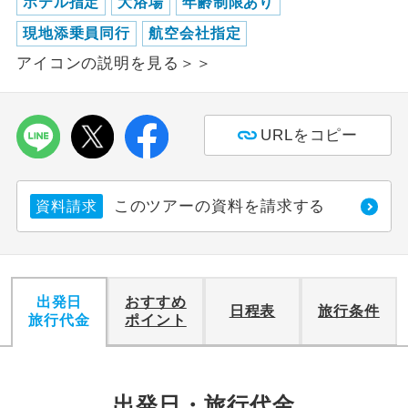
ホテル指定
大浴場
年齢制限あり
現地添乗員同行
航空会社指定
利用航空会社が指定なので、ご出発の計
航空会社指定
画にとても便利です。
アイコンの説明を見る＞＞
ご紹介するホテルを指定したコースで
ホテル指定
す。
URLをコピー
おひとり様バ
おひとり様でバス席を2席利⽤できま
ス2席利用
す。
このツアーの資料を請求する
資料請求
出発日
おすすめ
日程表
旅行条件
旅行代金
ポイント
出発日・旅行代金