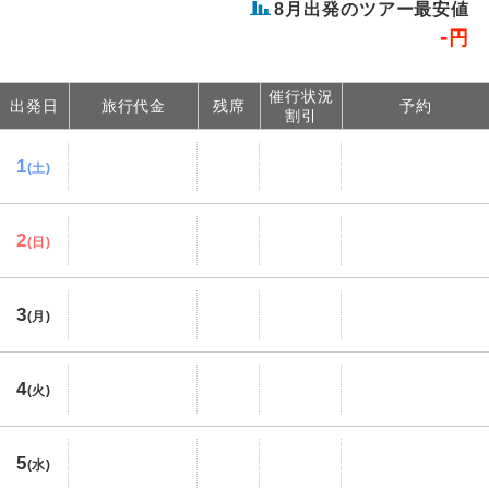
8
月出発のツアー最安値
-
円
催行状況
出発日
旅行代金
残席
予約
割引
1
(土)
2
(日)
3
(月)
4
(火)
5
(水)