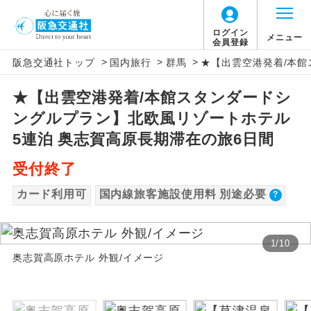
【国内旅客施設使用料について】
ログイン
メニュー
会員登録
>
>
>
阪急交通社トップ
国内旅行
群馬
★【出雲空港発着/本館
旅行代金に国内旅客施設使用料は含まれてお
アイコン
説明
りません。別途お支払いが必要となります。
★【出雲空港発着/本館スタンダードシ
往路出発空港（駅）から復路到着空港
添乗員同行
羽田空港往復：大人900円、子供900円
ングルプラン】北欧風リゾートホテル
（駅）まで同行します。
2026/10/6〜2027/6/4 羽田空港往復：大人
5連泊 奥志賀高原長期滞在の旅6日間
1,160円、子供1,160円
現地添乗員同
現地到着空港（駅）から最終日出発空港
行
受付終了
（駅）まで添乗員が同行します。
2027/6/5〜 羽田空港往復：大人1,180円、子
供1,180円
カード利用可
国内線旅客施設使用料 別途必要
バスガイド乗
バスガイドが乗務し、車内での観光案内
務
があります。
1
/
10
新コース
初登場のコースです。
奥志賀高原ホテル 外観/イメージ
ユネスコに登録されている文化遺産や自
世界遺産
然遺産を訪ねるコースです。