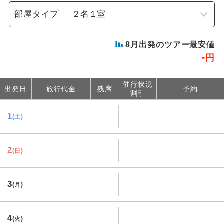
部屋タイプ
8
月出発のツアー最安値
-
円
催行状況
出発日
旅行代金
残席
予約
割引
1
(土)
2
(日)
3
(月)
4
(火)