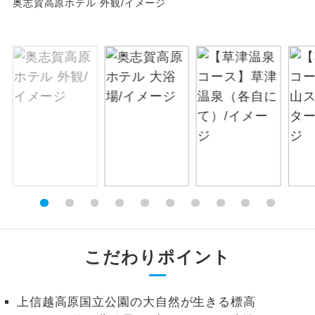
奥志賀高原ホテル 外観/イメージ
絶景
絶景スポットに立ち寄るコースです。
温泉
温泉地にも宿泊するコースです。
ご宿泊ホテルに露天風呂が付いていま
露天風呂
す。
大浴場
ご宿泊ホテルに大浴場が付いています。
全てのお食事が付いていますので、お食
全食事付き
事の心配はいりません。（機内食を除
く）
お部屋にてゆっくりとお召し上がりいた
お部屋食
こだわりポイント
だけます。
トラベルイヤ
周りの音を気にせず、ガイドさんの説明
ホン
上信越高原国立公園の大自然が生きる標高
をじっくり聞くことができます。