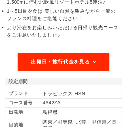
1,500mに佇む北欧風リゾートホテル5連泊♪
1名様から出発可能な個人型プランで
1～5日目夕食は 美しい自然を望みながら一流の
1名様催行
す。
フランス料理をご堪能ください！
2名様から出発可能な個人型プランで
より滞在をお楽しみいただける日帰り観光コース
2名様催行
す。
をご用意いたしました♪
おひとり様参
おひとり様限定でご参加いただけるコー
加限定
スです。
出発日・旅行代金を見る
1名様1室同代
1名様1室利用でも追加料金がかからない
金
コースです。
設定期間
ご夫婦限定でご参加いただけるコースで
ご夫婦限定
す。
ブランド
トラピックス HSN
4A42ZA
コース番号
女性限定でご参加いただけるコースで
女性限定
す。
出発地
島根県
ご参加にあたり年齢に制限があるコース
関東／群馬県 北陸・甲信越／長
年齢制限あり
目的地
です。