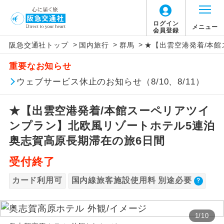
【国内旅客施設使用料について】
ログイン
メニュー
会員登録
>
>
>
阪急交通社トップ
国内旅行
群馬
★【出雲空港発着/本館
旅行代金に国内旅客施設使用料は含まれてお
アイコン
説明
重要なお知らせ
りません。別途お支払いが必要となります。
往路出発空港（駅）から復路到着空港
ウェブサービス休止のお知らせ（8/10、8/11）
添乗員同行
羽田空港往復：大人900円、子供900円
（駅）まで同行します。
2026/10/6〜2027/6/4 羽田空港往復：大人
★【出雲空港発着/本館スーペリアツイ
1,160円、子供1,160円
現地添乗員同
現地到着空港（駅）から最終日出発空港
行
（駅）まで添乗員が同行します。
ンプラン】北欧風リゾートホテル5連泊
2027/6/5〜 羽田空港往復：大人1,180円、子
供1,180円
奥志賀高原長期滞在の旅6日間
バスガイド乗
バスガイドが乗務し、車内での観光案内
務
があります。
受付終了
カード利用可
国内線旅客施設使用料 別途必要
新コース
初登場のコースです。
ユネスコに登録されている文化遺産や自
世界遺産
1
/
10
然遺産を訪ねるコースです。