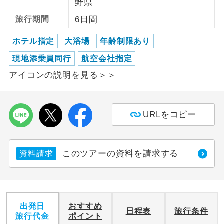
野県
旅行期間
6日間
利用航空会社が指定なので、ご出発の計
航空会社指定
画にとても便利です。
ホテル指定
大浴場
年齢制限あり
ご紹介するホテルを指定したコースで
ホテル指定
現地添乗員同行
航空会社指定
す。
アイコンの説明を見る＞＞
おひとり様バ
おひとり様でバス席を2席利⽤できま
ス2席利用
す。
URLをコピー
このツアーの資料を請求する
資料請求
出発日
おすすめ
日程表
旅行条件
旅行代金
ポイント