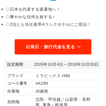
1名様から出発可能な個人型プランで
◇日本を代表する避暑地へ！
1名様催行
す。
◇爽やかな信州を旅する♪
2名様から出発可能な個人型プランで
◇2泊とも当社基準Aランクホテルにご宿泊！
2名様催行
す。
おひとり様参
おひとり様限定でご参加いただけるコー
加限定
スです。
出発日・旅行代金を見る
1名様1室同代
1名様1室利用でも追加料金がかからない
金
コースです。
2026年10月4日～2026年10月26日
設定期間
ご夫婦限定でご参加いただけるコースで
ご夫婦限定
ブランド
トラピックス H68
す。
4A25R
コース番号
女性限定でご参加いただけるコースで
女性限定
す。
出発地
沖縄県
北陸・甲信越／山梨県・長野
ご参加にあたり年齢に制限があるコース
目的地
年齢制限あり
県 東海／岐阜県
です。