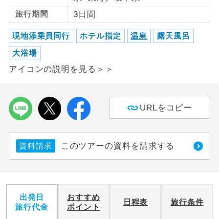
旅行期間
3日間
利用航空会社が指定なので、ご出発の計
航空会社指定
画にとても便利です。
現地添乗員同行
ホテル指定
温泉
露天風呂
ご紹介するホテルを指定したコースで
大浴場
ホテル指定
す。
アイコンの説明を見る＞＞
おひとり様バ
おひとり様でバス席を2席利⽤できま
ス2席利用
す。
URLをコピー
このツアーの資料を請求する
資料請求
出発日
おすすめ
日程表
旅行条件
旅行代金
ポイント