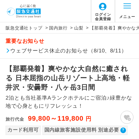
【国内旅客施設使用料について】
ログイン
メニュー
会員登録
>
>
>
阪急交通社トップ
国内旅行
山梨
【那覇発着】爽やかな
旅行代金に国内旅客施設使用料は含まれてお
アイコン
説明
重要なお知らせ
りません。別途お支払いが必要となります。
往路出発空港（駅）から復路到着空港
ウェブサービス休止のお知らせ（8/10、8/11）
添乗員同行
羽田空港往復：大人900円、子供900円
（駅）まで同行します。
2026/10/6〜2027/6/4 羽田空港往復：大人
【那覇発着】爽やかな大自然に癒され
1,160円、子供1,160円
現地添乗員同
現地到着空港（駅）から最終日出発空港
行
（駅）まで添乗員が同行します。
る 日本屈指の山岳リゾート上高地・軽
2027/6/5〜 羽田空港往復：大人1,180円、子
供1,180円
井沢・安曇野・八ヶ岳3日間
バスガイド乗
バスガイドが乗務し、車内での観光案内
那覇空港往復：大人480円、子供480円
務
2泊とも当社基準Aランクホテルにご宿泊♪緑豊かな
があります。
地で心身ともにリフレッシュ！
新コース
初登場のコースです。
99,800～119,800
円
旅行代金
ユネスコに登録されている文化遺産や自
カード利用可
国内線旅客施設使用料 別途必要
世界遺産
然遺産を訪ねるコースです。