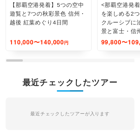
【那覇空港発着】5つの空中
<那覇空港発
遊覧と7つの秋彩景色 信州・
を楽しめる2
越後 紅葉めぐり4日間
クルーシブに
景と富士・信
沢3日間
110,000〜140,000
99,800〜109
円
最近チェックしたツアー
最近チェックしたツアーが入ります