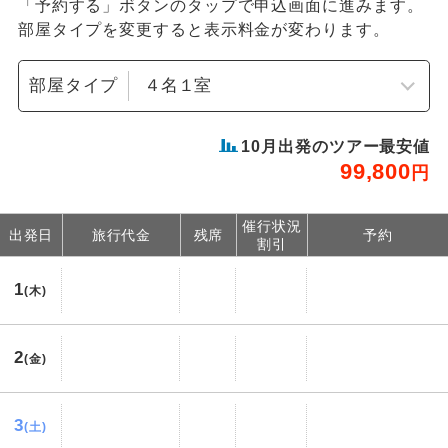
「予約する」ボタンのタップで申込画面に進みます。
部屋タイプを変更すると表示料金が変わります。
部屋タイプ
10
月出発のツアー最安値
99,800
円
催行状況
出発日
旅行代金
残席
予約
割引
1
(木)
2
(金)
3
(土)