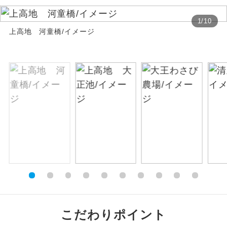
絶景
絶景スポットに立ち寄るコースです。
1
/
10
上高地 河童橋/イメージ
温泉
温泉地にも宿泊するコースです。
ご宿泊ホテルに露天風呂が付いていま
露天風呂
す。
大浴場
ご宿泊ホテルに大浴場が付いています。
全てのお食事が付いていますので、お食
全食事付き
事の心配はいりません。（機内食を除
く）
お部屋にてゆっくりとお召し上がりいた
お部屋食
だけます。
トラベルイヤ
周りの音を気にせず、ガイドさんの説明
こだわりポイント
ホン
をじっくり聞くことができます。