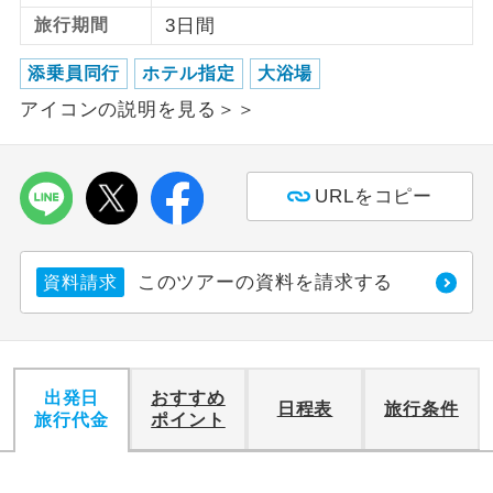
旅行期間
3日間
利用航空会社が指定なので、ご出発の計
航空会社指定
画にとても便利です。
添乗員同行
ホテル指定
大浴場
アイコンの説明を見る＞＞
ご紹介するホテルを指定したコースで
ホテル指定
す。
おひとり様バ
おひとり様でバス席を2席利⽤できま
URLをコピー
ス2席利用
す。
このツアーの資料を請求する
資料請求
出発日
おすすめ
日程表
旅行条件
旅行代金
ポイント