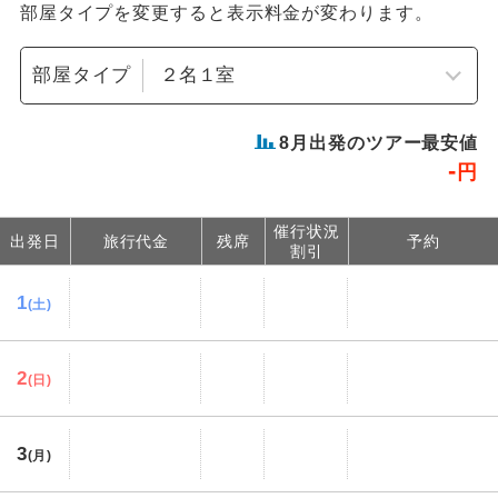
部屋タイプを変更すると表示料金が変わります。
部屋タイプ
8
月出発のツアー最安値
-
円
催行状況
出発日
旅行代金
残席
予約
割引
1
(土)
2
(日)
3
(月)