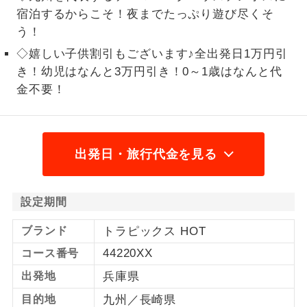
宿泊するからこそ！夜までたっぷり遊び尽くそ
1名様から出発可能な個人型プランで
1名様催行
う！
す。
◇嬉しい子供割引もございます♪全出発日1万円引
2名様から出発可能な個人型プランで
2名様催行
き！幼児はなんと3万円引き！0～1歳はなんと代
す。
金不要！
おひとり様参
おひとり様限定でご参加いただけるコー
加限定
スです。
出発日・旅行代金を見る
1名様1室同代
1名様1室利用でも追加料金がかからない
金
コースです。
設定期間
ご夫婦限定でご参加いただけるコースで
ご夫婦限定
す。
ブランド
トラピックス HOT
女性限定でご参加いただけるコースで
44220XX
コース番号
女性限定
す。
出発地
兵庫県
ご参加にあたり年齢に制限があるコース
年齢制限あり
目的地
九州／長崎県
です。