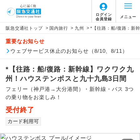
ログイン
メニュー
会員登録
>
>
>
阪急交通社トップ
国内旅行
九州
*【往路：船/復路：新
アイコン
説明
重要なお知らせ
往路出発空港（駅）から復路到着空港
ウェブサービス休止のお知らせ（8/10、8/11）
添乗員同行
（駅）まで同行します。
*【往路：船/復路：新幹線】ワクワク九
現地添乗員同
現地到着空港（駅）から最終日出発空港
行
（駅）まで添乗員が同行します。
州！ハウステンボスと九十九島3日間
フェリー（神戸港→大分港間）・新幹線・バス 3つ
バスガイド乗
バスガイドが乗務し、車内での観光案内
務
の乗り物をお楽しみ！
があります。
受付終了
新コース
初登場のコースです。
カード利用可
ユネスコに登録されている文化遺産や自
世界遺産
然遺産を訪ねるコースです。