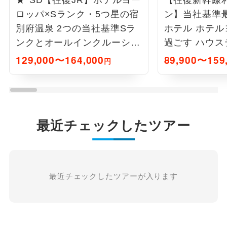
★*SD【往復JR】ホテルヨー
【往復新幹線
ロッパ×Sランク・5つ星の宿
ン】当社基準
別府温泉 2つの当社基準Sラ
ホテル ホテ
ンクとオールインクルーシブ
過ごす ハウ
ホテル 九州絶景旅4日間
州味覚を愉し
129,000〜164,000
89,900〜159
円
最近チェックしたツアー
最近チェックしたツアーが入ります