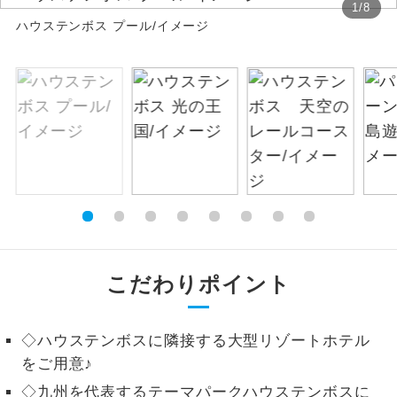
1
/
8
ハウステンボス プール/イメージ
絶景
絶景スポットに立ち寄るコースです。
温泉
温泉地にも宿泊するコースです。
ご宿泊ホテルに露天風呂が付いていま
露天風呂
す。
大浴場
ご宿泊ホテルに大浴場が付いています。
全てのお食事が付いていますので、お食
全食事付き
事の心配はいりません。（機内食を除
く）
こだわりポイント
お部屋にてゆっくりとお召し上がりいた
お部屋食
だけます。
◇ハウステンボスに隣接する大型リゾートホテル
をご用意♪
トラベルイヤ
周りの音を気にせず、ガイドさんの説明
ホン
をじっくり聞くことができます。
◇九州を代表するテーマパークハウステンボスに