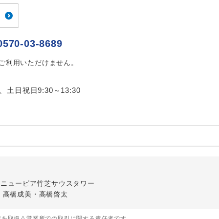
ご紹介するホテルを指定したコースです。
指定
おひとり様でバス席を2席利⽤できます。
ス2席利用
0570-03-8689
はご利用いただけません。
0、土日祝日9:30～13:30
内
-1 ニューピア竹芝サウスタワー
・高橋成美・高橋啓太
行を取扱う営業所での取引に関する責任者です。