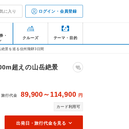
気に入り
ログイン・会員登録
券・
クルーズ
テーマ・目的
ル
岳絶景を巡る信州飛騨3日間
00m超えの山岳絶景
89,900～114,900
円
旅行代金
】/イメージ
乗
カード利用可
出発日・旅行代金を見る