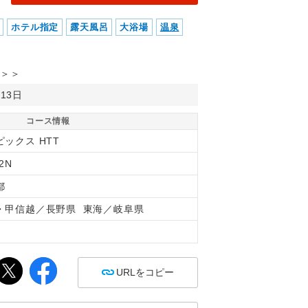
ホテル指定
露天風呂
大浴場
温泉
＞＞
月13日
コース情報
ピックス HTT
2N
都
・甲信越／長野県 東海／岐阜県
間
URLをコピー