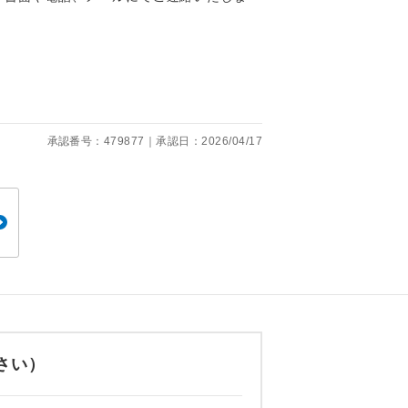
くり聞くこと
承認番号：479877｜承認日：2026/04/17
。
です。
ても便利で
さい）