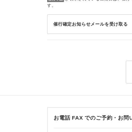
トラベル
す。
1名様
催行確定お知らせメールを受け取る
2名様
おひとり様
1名様1
ご夫婦
女性
年齢制
お電話 FAX でのご予約・
航空会