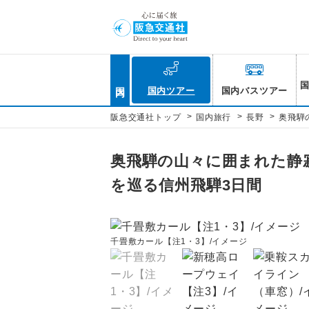
国内
国内ツアー
国内バスツアー
>
>
>
阪急交通社トップ
国内旅行
長野
奥飛騨
奥飛騨の山々に囲まれた静寂
を巡る信州飛騨3日間
千畳敷カール【注1・3】/イメージ