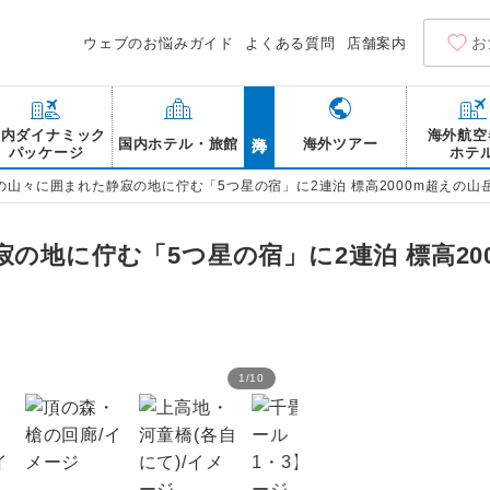
お
ウェブのお悩みガイド
よくある質問
店舗案内
海外
国内ダイナミック
海外航空
国内ホテル・旅館
海外ツアー
パッケージ
ホテ
の山々に囲まれた静寂の地に佇む「5つ星の宿」に2連泊 標高2000m超えの山
の地に佇む「5つ星の宿」に2連泊 標高20
1
/
10
新穂高ロープウェイ【注3