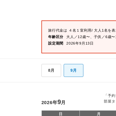
旅行代金は
４名１室
利用/ 大人1名を
年齢区分
大人／12歳〜、子供／6歳〜
設定期間
2026年9月13日
8月
9月
「予約
9
部屋タ
2026
年
月
日
月