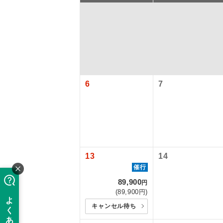
6
7
アイ
添乗員
13
14
催行
89,900
円
現地添乗
(89,900円)
キャンセル待ち
バスガイ