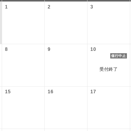
1
2
3
8
9
10
催行中止
受付終了
コン
説明
往路出発空港（駅）から復路到着空港（駅）ま
同行
15
16
17
す。
現地到着空港（駅）から最終日出発空港（駅）
員同行
同行します。
バスガイドが乗務し、車内での観光案内があり
ド乗務