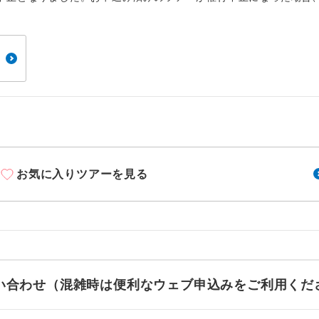
周りの音を気にせず、ガイドさんの説明をじっ
イヤホン
ができます。
1名様から出発可能な個人型プランです。
催行
2名様から出発可能な個人型プランです。
催行
おひとり様限定でご参加いただけるコースです
参加限定
1名様1室利用でも追加料金がかからないコース
室同代金
お気に入りツアーを見る
ご夫婦限定でご参加いただけるコースです。
限定
女性限定でご参加いただけるコースです。
限定
ご参加にあたり年齢に制限があるコースです。
限あり
利用航空会社が指定なので、ご出発の計画にと
お問い合わせ（混雑時は便利なウェブ申込みをご利用くだ
社指定
す。