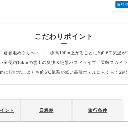
資料
こだわりポイント
避暑地めぐりへ・ ・ 標高100m上がるごとに約0.6℃気温が
い全長約15kmの雲上の爽快＆絶景バスドライブ「乗鞍スカイ
7mに佇む地上よりも約6℃気温が低い高所ホテルにらくらく2連
イント
日程表
旅行条件