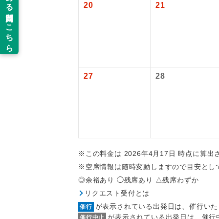
20
21
新コ
世界
絶
27
28
温
露天
大浴
※この料金は 2026年4月17日 時点に算
※空席情報は随時変動しますので目安とし
全食事
◎余裕あり ◯残席あり △残席わずか
リクエスト受付とは
お部
が表示されている出発日は、催行いた
催行
が表示されている出発日は、催行
催行中止