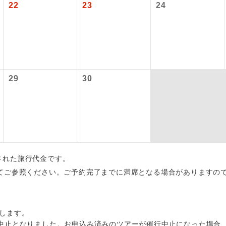
22
23
24
初登場のコースです。
ース
ユネスコに登録されている文化遺産や自然遺産
遺産
スです。
絶景スポットに立ち寄るコースです。
景
29
30
温泉地にも宿泊するコースです。
泉
ご宿泊ホテルに露天風呂が付いています。
風呂
ご宿泊ホテルに大浴場が付いています。
場
出された旅行代金です。
全てのお食事が付いていますので、お食事の心
てご参照ください。ご予約完了までに満席となる場合がありますの
付き
ん。（機内食を除く）
お部屋にてゆっくりとお召し上がりいただけま
屋食
します。
中止となりました。お申込み済みのツアーが催行中止になった場合