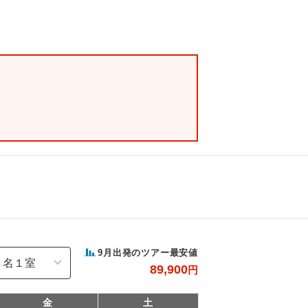
9
月出発のツアー最安値
89,900
円
金
土