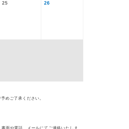
25
26
を訪ねるコー
配はいりませ
で予めご了承ください。
す。
、書面や電話、メールにてご連絡いたしま