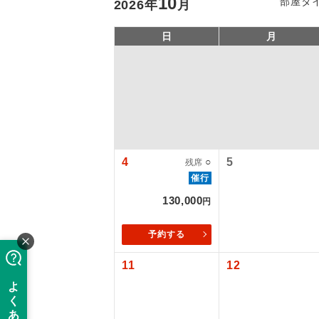
10
部屋タ
2026
年
月
日
月
4
○
5
残席
催行
アイ
130,000
円
添乗員
予約する
11
12
現地添乗
【国内旅客
バスガイ
旅行代金に国