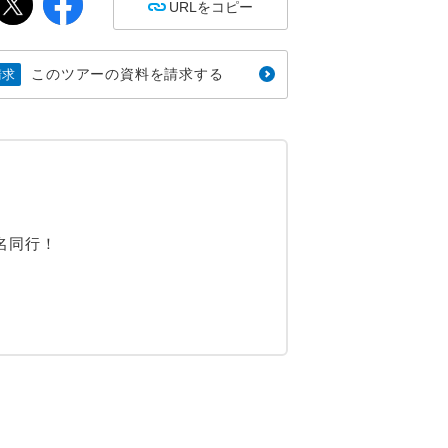
URLをコピー
このツアーの資料を請求する
請求
名同行！