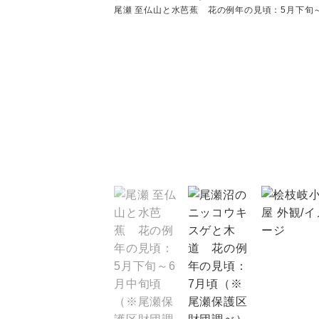
尾瀬 至仏山と水芭蕉 花の例年の見頃：5月下旬