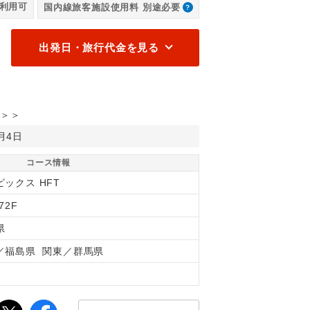
利用可
国内線旅客施設使用料 別途必要
木道 花の例年の見頃：7月頃（※尾瀬保護区財団調べ）
出発日・旅行代金を見る
＞＞
0月4日
コース情報
ピックス HFT
72F
県
／福島県 関東／群馬県
間