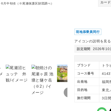
カード
～6月中旬頃（※尾瀬保護区財団調べ）
尾瀬沼のニッコウキスゲと
現地添乗員同行
アイコンの説明を見る
2026年1
設定期間
ブランド
トラ
コース番号
4143
出発地
福岡
目的地
東北
旅行期間
3日