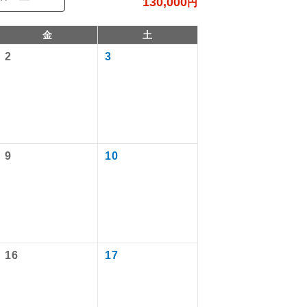
130,000
円
金
土
2
3
9
10
で同行しま
まで添乗員が
16
17
ます。
なります。