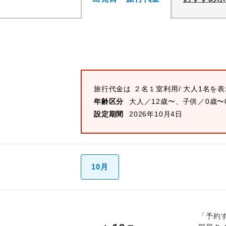
旅行代金は
２名１室
利用/ 大人1名を
年齢区分
大人／12歳〜、子供／0歳〜
設定期間
2026年10月4日
10月
「予約