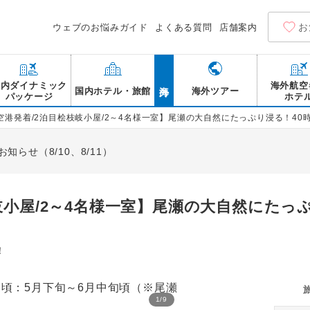
お
ウェブのお悩みガイド
よくある質問
店舗案内
海外
国内ダイナミック
海外航空
国内ホテル・旅館
海外ツアー
パッケージ
ホテ
空港発着/2泊目桧枝岐小屋/2～4名様一室】尾瀬の大自然にたっぷり浸る！40時
らせ（8/10、8/11）
岐小屋/2～4名様一室】尾瀬の大自然にたっ
！
1
/
9