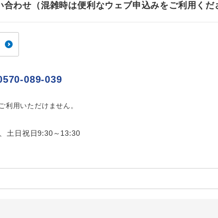
お問い合わせ（混雑時は便利なウェブ申込みをご利用くだ
ご紹介するホテルを指定したコースです。
指定
おひとり様でバス席を2席利⽤できます。
ス2席利用
0570-089-039
はご利用いただけません。
0、土日祝日9:30～13:30
内