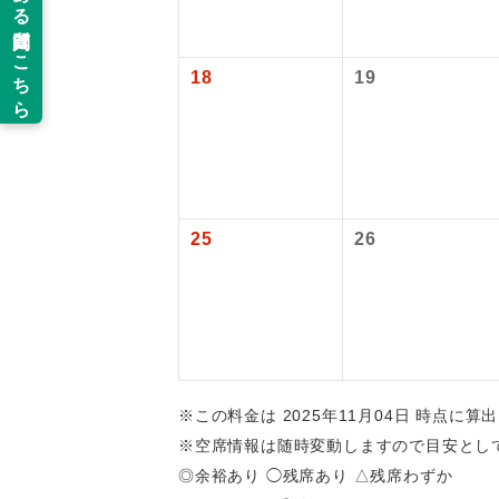
福岡空港往復：
新コ
羽田空港往復：
2026/10/6
18
19
2027/6/5〜
世界
絶
温
25
26
露天
大浴
全食事
※この料金は 2025年11月04日 時点に
※空席情報は随時変動しますので目安とし
お部
◎余裕あり ◯残席あり △残席わずか