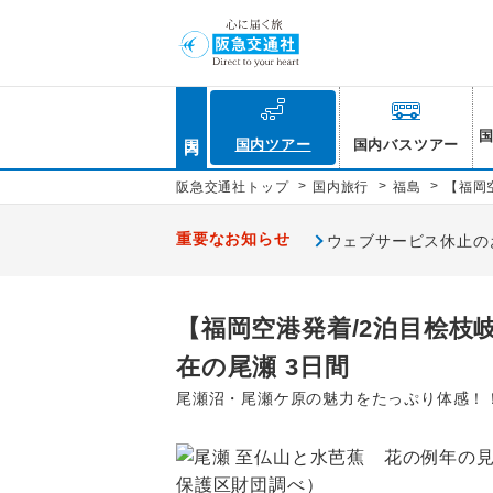
国内
国内ツアー
国内バスツアー
>
>
>
阪急交通社トップ
国内旅行
福島
【福岡
重要なお知らせ
ウェブサービス休止のお知
【福岡空港発着/2泊目桧枝
在の尾瀬 3日間
尾瀬沼・尾瀬ケ原の魅力をたっぷり体感！