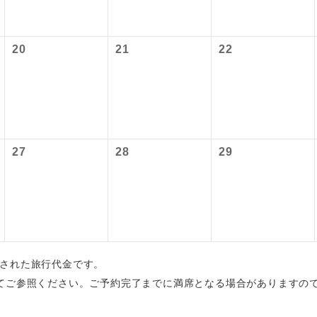
大人220円、子供220円
初登場のコースです。
ース
大人900円、子供900円
〜2027/6/4 羽田空港往復：大人1,160円、子供1,160円
20
21
22
ユネスコに登録されている文化遺産や自然遺産
 羽田空港往復：大人1,180円、子供1,180円
遺産
スです。
絶景スポットに立ち寄るコースです。
景
温泉地にも宿泊するコースです。
泉
27
28
29
ご宿泊ホテルに露天風呂が付いています。
風呂
ご宿泊ホテルに大浴場が付いています。
場
全てのお食事が付いていますので、お食事の心
付き
ん。（機内食を除く）
算出された旅行代金です。
てご参照ください。ご予約完了までに満席となる場合がありますの
お部屋にてゆっくりとお召し上がりいただけま
屋食