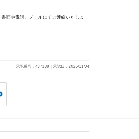
くり聞くこと
、書面や電話、メールにてご連絡いたしま
。
です。
承認番号：437138｜承認日：2025/11/04
ても便利で