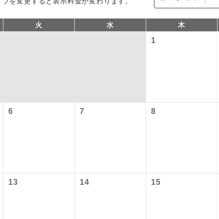
イプを変更すると表示料金が変わります。
火
水
木
1
6
7
8
コン
説明
往路出発空港（駅）から復路到着空港（駅）ま
同行
す。
現地到着空港（駅）から最終日出発空港（駅）
13
14
15
員同行
施設使用料について】
同行します。
バスガイドが乗務し、車内での観光案内があり
ド乗務
内旅客施設使用料は含まれておりません。別途お支払いが必要と