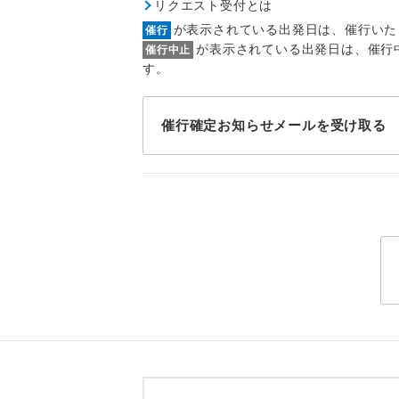
リクエスト受付とは
トラベル
が表示されている出発日は、催行いた
催行
が表示されている出発日は、催行
催行中止
1名様
す。
2名様
催行確定お知らせメールを受け取る
おひとり様
1名様1
ご夫婦
女性
年齢制
航空会