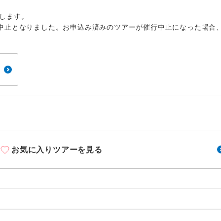
周りの音を気にせず、ガイドさんの説明をじっ
イヤホン
ができます。
します。
中止となりました。お申込み済みのツアーが催行中止になった場合
1名様から出発可能な個人型プランです。
催行
2名様から出発可能な個人型プランです。
催行
おひとり様限定でご参加いただけるコースです
参加限定
1名様1室利用でも追加料金がかからないコース
室同代金
ご夫婦限定でご参加いただけるコースです。
限定
女性限定でご参加いただけるコースです。
限定
お気に入りツアーを見る
ご参加にあたり年齢に制限があるコースです。
限あり
利用航空会社が指定なので、ご出発の計画にと
社指定
す。