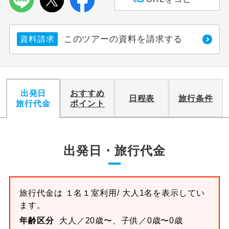
利用航空会社が指定なので、ご出発の計
航空会社指定
画にとても便利です。
このツアーの資料を請求する
資料請求
ご紹介するホテルを指定したコースで
ホテル指定
す。
おひとり様バ
おひとり様でバス席を2席利⽤できま
出発日
おすすめ
ス2席利用
日程表
旅行条件
す。
旅行代金
ポイント
出発日・旅行代金
旅行代金は
１名１室
利用/ 大人1名を表示してい
ます。
年齢区分
大人／20歳〜、子供／0歳〜0歳