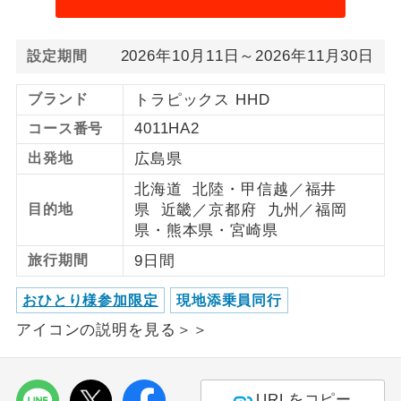
1名様から出発可能な個人型プランで
1名様催行
す。
2026年10月11日～2026年11月30日
設定期間
2名様から出発可能な個人型プランで
2名様催行
ブランド
トラピックス HHD
す。
4011HA2
コース番号
おひとり様参
おひとり様限定でご参加いただけるコー
出発地
広島県
加限定
スです。
北海道 北陸・甲信越／福井
目的地
県 近畿／京都府 九州／福岡
1名様1室同代
1名様1室利用でも追加料金がかからない
金
コースです。
県・熊本県・宮崎県
旅行期間
9日間
ご夫婦限定でご参加いただけるコースで
ご夫婦限定
す。
おひとり様参加限定
現地添乗員同行
女性限定でご参加いただけるコースで
アイコンの説明を見る＞＞
女性限定
す。
ご参加にあたり年齢に制限があるコース
年齢制限あり
URLをコピー
です。