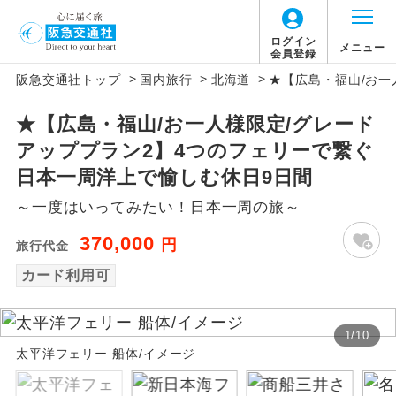
ログイン
メニュー
会員登録
>
>
>
阪急交通社トップ
国内旅行
北海道
★【広島・福山/お一
アイコン
説明
★【広島・福山/お一人様限定/グレード
往路出発空港（駅）から復路到着空港
添乗員同行
アッププラン2】4つのフェリーで繋ぐ
（駅）まで同行します。
日本一周洋上で愉しむ休日9日間
現地添乗員同
現地到着空港（駅）から最終日出発空港
～一度はいってみたい！日本一周の旅～
行
（駅）まで添乗員が同行します。
370,000
円
旅行代金
バスガイド乗
バスガイドが乗務し、車内での観光案内
務
カード利用可
があります。
新コース
初登場のコースです。
1
/
10
太平洋フェリー 船体/イメージ
ユネスコに登録されている文化遺産や自
世界遺産
然遺産を訪ねるコースです。