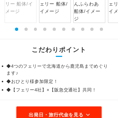
絶景
絶景スポットに立ち寄るコースです。
温泉
温泉地にも宿泊するコースです。
ご宿泊ホテルに露天風呂が付いていま
露天風呂
す。
こだわりポイント
大浴場
ご宿泊ホテルに大浴場が付いています。
◆4つのフェリーで北海道から鹿児島までめぐり
全てのお食事が付いていますので、お食
ます♪
全食事付き
事の心配はいりません。（機内食を除
く）
◆おひとり様参加限定！
◆【フェリー4社】×【阪急交通社】共同！
お部屋にてゆっくりとお召し上がりいた
お部屋食
だけます。
トラベルイヤ
周りの音を気にせず、ガイドさんの説明
ホン
出発日・旅行代金を見る
をじっくり聞くことができます。