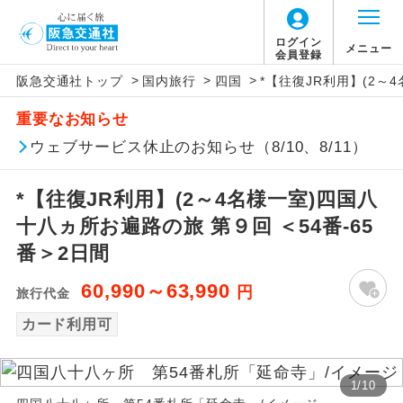
ログイン
メニュー
会員登録
>
>
>
阪急交通社トップ
国内旅行
四国
*【往復JR利用】(2～
アイコン
説明
重要なお知らせ
往路出発空港（駅）から復路到着空港
ウェブサービス休止のお知らせ（8/10、8/11）
添乗員同行
（駅）まで同行します。
*【往復JR利用】(2～4名様一室)四国八
現地添乗員同
現地到着空港（駅）から最終日出発空港
行
（駅）まで添乗員が同行します。
十八ヵ所お遍路の旅 第９回 ＜54番-65
番＞2日間
バスガイド乗
バスガイドが乗務し、車内での観光案内
務
があります。
60,990～63,990
円
旅行代金
カード利用可
新コース
初登場のコースです。
ユネスコに登録されている文化遺産や自
世界遺産
1
/
10
然遺産を訪ねるコースです。