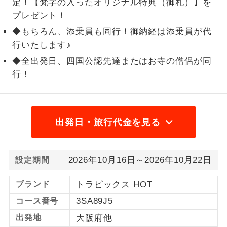
定！【梵字の入ったオリジナル特典（御札）】を
プレゼント！
1名様から出発可能な個人型プランで
1名様催行
す。
◆もちろん、添乗員も同行！御納経は添乗員が代
行いたします♪
2名様から出発可能な個人型プランで
2名様催行
す。
◆全出発日、四国公認先達またはお寺の僧侶が同
行！
おひとり様参
おひとり様限定でご参加いただけるコー
加限定
スです。
1名様1室同代
1名様1室利用でも追加料金がかからない
出発日・旅行代金を見る
金
コースです。
ご夫婦限定でご参加いただけるコースで
ご夫婦限定
2026年10月16日～2026年10月22日
設定期間
す。
ブランド
トラピックス HOT
女性限定でご参加いただけるコースで
女性限定
す。
3SA89J5
コース番号
ご参加にあたり年齢に制限があるコース
出発地
大阪府他
年齢制限あり
です。