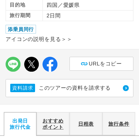
目的地
四国／愛媛県
利用航空会社が指定なので、ご出発の計
航空会社指定
旅行期間
2日間
画にとても便利です。
添乗員同行
ご紹介するホテルを指定したコースで
ホテル指定
アイコンの説明を見る＞＞
す。
おひとり様バ
おひとり様でバス席を2席利⽤できま
ス2席利用
す。
URLをコピー
このツアーの資料を請求する
資料請求
出発日
おすすめ
日程表
旅行条件
旅行代金
ポイント