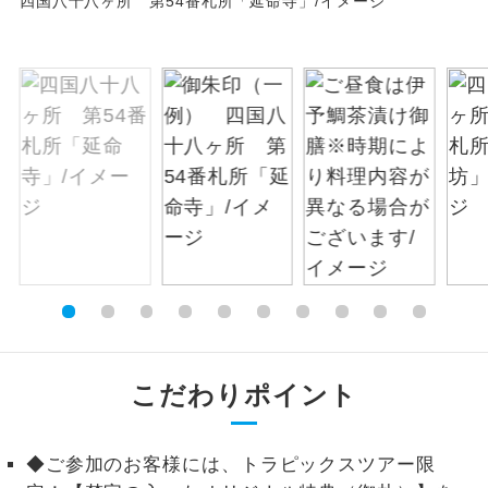
四国八十八ヶ所 第54番札所「延命寺」/イメージ
絶景
絶景スポットに立ち寄るコースです。
温泉
温泉地にも宿泊するコースです。
ご宿泊ホテルに露天風呂が付いていま
露天風呂
す。
大浴場
ご宿泊ホテルに大浴場が付いています。
全てのお食事が付いていますので、お食
全食事付き
事の心配はいりません。（機内食を除
く）
お部屋にてゆっくりとお召し上がりいた
お部屋食
こだわりポイント
だけます。
トラベルイヤ
周りの音を気にせず、ガイドさんの説明
◆ご参加のお客様には、トラピックスツアー限
ホン
をじっくり聞くことができます。