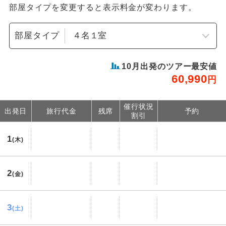
部屋タイプを変更すると表示料金が変わります。
部屋タイプ
10
月出発のツアー最安値
60,990
円
催行状況
出発日
旅行代金
残席
予約
割引
1
(木)
2
(金)
3
(土)