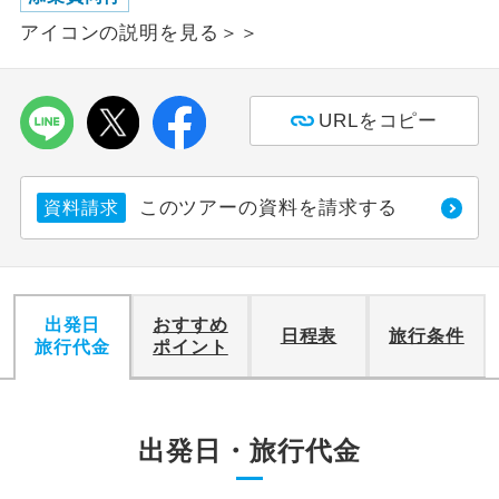
アイコンの説明を見る＞＞
利用航空会社が指定なので、ご出発の計
航空会社指定
画にとても便利です。
ご紹介するホテルを指定したコースで
URLをコピー
ホテル指定
す。
おひとり様バ
おひとり様でバス席を2席利⽤できま
このツアーの資料を請求する
ス2席利用
資料請求
す。
出発日
おすすめ
日程表
旅行条件
旅行代金
ポイント
出発日・旅行代金