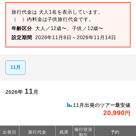
旅行代金は 大人1名を表示しています。
（ ）内料金は子供旅行代金です。
年齢区分
大人／12歳〜、子供／12歳〜
設定期間
2026年11月8日～2026年11月14日
11月
11
2026
年
月
11
月出発のツアー最安値
20,990
円
催行状況
出発日
旅行代金
残席
予約
割引