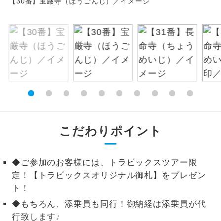
【30番】宝厳寺（ほうごんじ）／イメージ
絶景
絶景スポットに立ち寄るコースです。
温泉
温泉地にも宿泊するコースです。
ご宿泊ホテルに露天風呂が付いていま
露天風呂
す。
大浴場
ご宿泊ホテルに大浴場が付いています。
こだわりポイント
全てのお食事が付いていますので、お食
全食事付き
事の心配はいりません。（機内食を除
く）
◆ご参加のお客様には、トラピックスツアー限
お部屋にてゆっくりとお召し上がりいた
お部屋食
定！【トラピックスオリジナル御札】をプレゼン
だけます。
ト！
◆もちろん、添乗員も同行！御納経は添乗員が代
トラベルイヤ
周りの音を気にせず、ガイドさんの説明
ホン
をじっくり聞くことができます。
行致します♪