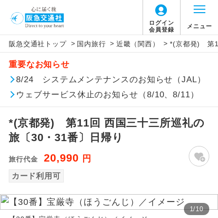
ログイン
メニュー
会員登録
>
>
>
阪急交通社トップ
国内旅行
近畿（関西）
*(京都発) 
アイコン
説明
重要なお知らせ
往路出発空港（駅）から復路到着空港
8/24 システムメンテナンスのお知らせ（JAL）
添乗員同行
（駅）まで同行します。
ウェブサービス休止のお知らせ（8/10、8/11）
現地添乗員同
現地到着空港（駅）から最終日出発空港
行
（駅）まで添乗員が同行します。
*(京都発) 第11回 西国三十三所巡礼の
旅〔30・31番〕日帰り
バスガイド乗
バスガイドが乗務し、車内での観光案内
務
があります。
20,990
円
旅行代金
カード利用可
新コース
初登場のコースです。
ユネスコに登録されている文化遺産や自
世界遺産
1
/
10
然遺産を訪ねるコースです。