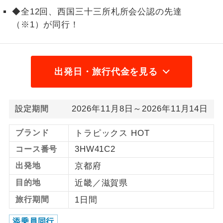
◆全12回、西国三十三所札所会公認の先達
1名様から出発可能な個人型プランで
1名様催行
（※1）が同行！
す。
2名様から出発可能な個人型プランで
2名様催行
す。
出発日・旅行代金を見る
おひとり様参
おひとり様限定でご参加いただけるコー
加限定
スです。
2026年11月8日～2026年11月14日
設定期間
1名様1室同代
1名様1室利用でも追加料金がかからない
金
コースです。
ブランド
トラピックス HOT
3HW41C2
コース番号
ご夫婦限定でご参加いただけるコースで
ご夫婦限定
す。
出発地
京都府
女性限定でご参加いただけるコースで
目的地
近畿／滋賀県
女性限定
す。
旅行期間
1日間
ご参加にあたり年齢に制限があるコース
年齢制限あり
添乗員同行
です。