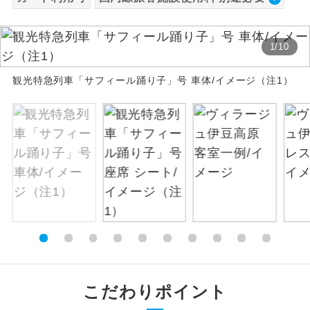
絶景
絶景スポットに立ち寄るコースです。
1
/
10
温泉
温泉地にも宿泊するコースです。
観光特急列車「サフィール踊り子」号 車体/イメージ（注1）
ご宿泊ホテルに露天風呂が付いていま
露天風呂
す。
大浴場
ご宿泊ホテルに大浴場が付いています。
全てのお食事が付いていますので、お食
全食事付き
事の心配はいりません。（機内食を除
く）
お部屋にてゆっくりとお召し上がりいた
お部屋食
だけます。
トラベルイヤ
周りの音を気にせず、ガイドさんの説明
こだわりポイント
ホン
をじっくり聞くことができます。