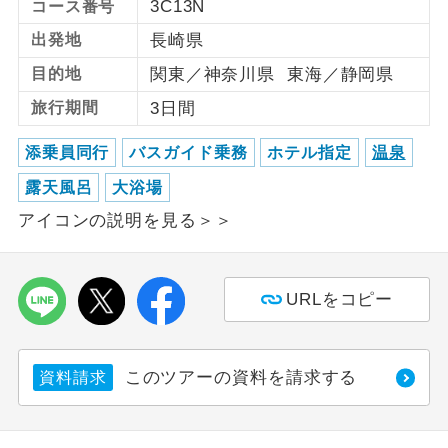
3C13N
コース番号
出発地
長崎県
利用航空会社が指定なので、ご出発の計
航空会社指定
画にとても便利です。
目的地
関東／神奈川県 東海／静岡県
ご紹介するホテルを指定したコースで
旅行期間
3日間
ホテル指定
す。
添乗員同行
バスガイド乗務
ホテル指定
温泉
おひとり様バ
おひとり様でバス席を2席利⽤できま
ス2席利用
露天風呂
大浴場
す。
アイコンの説明を見る＞＞
URLをコピー
このツアーの資料を請求する
資料請求