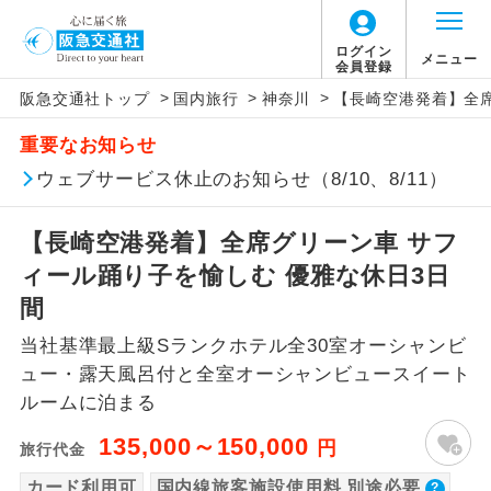
【国内旅客施設使用料について】
ログイン
メニュー
会員登録
>
>
>
阪急交通社トップ
国内旅行
神奈川
【長崎空港発着】全席
旅行代金に国内旅客施設使用料は含まれてお
アイコン
説明
重要なお知らせ
りません。別途お支払いが必要となります。
往路出発空港（駅）から復路到着空港
ウェブサービス休止のお知らせ（8/10、8/11）
添乗員同行
羽田空港往復：大人900円、子供900円、幼児
（駅）まで同行します。
900円
【長崎空港発着】全席グリーン車 サフ
2026/10/6〜2027/6/4 羽田空港往復：大人
現地添乗員同
現地到着空港（駅）から最終日出発空港
行
（駅）まで添乗員が同行します。
ィール踊り子を愉しむ 優雅な休日3日
1,160円、子供1,160円、幼児1,160円
2027/6/5〜 羽田空港往復：大人1,180円、子
間
バスガイド乗
バスガイドが乗務し、車内での観光案内
供1,180円、幼児1,180円
務
当社基準最上級Sランクホテル全30室オーシャンビ
があります。
ュー・露天風呂付と全室オーシャンビュースイート
新コース
ルームに泊まる
初登場のコースです。
135,000～150,000
円
旅行代金
ユネスコに登録されている文化遺産や自
世界遺産
然遺産を訪ねるコースです。
カード利用可
国内線旅客施設使用料 別途必要