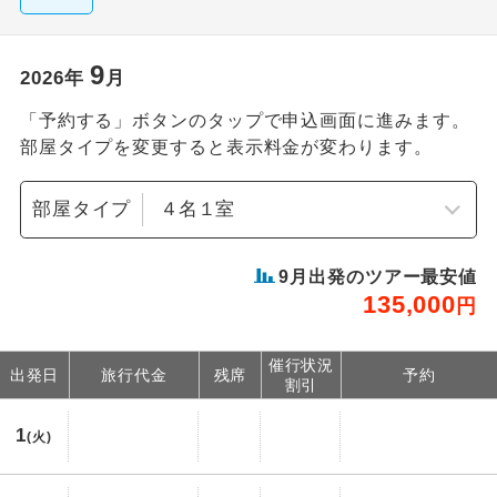
9
2026
年
月
「予約する」ボタンのタップで申込画面に進みます。
部屋タイプを変更すると表示料金が変わります。
部屋タイプ
9
月出発のツアー最安値
135,000
円
催行状況
出発日
旅行代金
残席
予約
割引
1
(火)