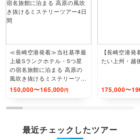
≪長崎空港発着≫当社基準最
【長崎空港発
上級Sランクホテル・5つ星
たい上州・越後
の宿名旅館に泊まる 高原の
風吹き抜けるミステリーツア
ー4日間
150,000〜165,000
175,000〜19
円
最近チェックしたツアー