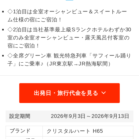
1名様から出発可能な個人型プランで
◇1泊目は全室オーシャンビュー＆スイートルー
1名様催行
す。
ム仕様の宿にご宿泊！
◇2泊目は当社基準最上級Sランクホテルわずか30
2名様から出発可能な個人型プランで
2名様催行
す。
室のみ全室オーシャンビュー・露天風呂付客室の
宿にご宿泊！
おひとり様参
おひとり様限定でご参加いただけるコー
加限定
◇全席グリーン車 観光特急列車「サフィール踊り
スです。
子」にご乗車♪（JR東京駅→JR熱海駅間）
1名様1室同代
1名様1室利用でも追加料金がかからない
金
コースです。
出発日・旅行代金を見る
ご夫婦限定でご参加いただけるコースで
ご夫婦限定
す。
女性限定でご参加いただけるコースで
女性限定
2026年9月3日～2026年9月13日
設定期間
す。
ブランド
クリスタルハート H65
ご参加にあたり年齢に制限があるコース
年齢制限あり
です。