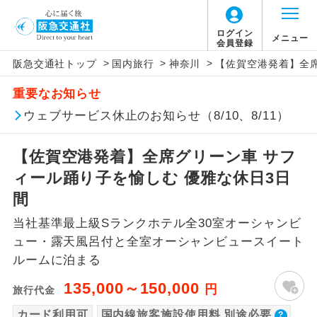
【国内旅客施設使用料について】
ログイン
メニュー
会員登録
>
>
>
阪急交通社トップ
国内旅行
神奈川
【佐賀空港発着】全席
旅行代金に国内旅客施設使用料は含まれてお
アイコン
説明
重要なお知らせ
りません。別途お支払いが必要となります。
往路出発空港（駅）から復路到着空港
ウェブサービス休止のお知らせ（8/10、8/11）
添乗員同行
羽田空港往復：大人900円、子供900円、幼児
（駅）まで同行します。
900円
【佐賀空港発着】全席グリーン車 サフ
2026/10/6〜2027/6/4 羽田空港往復：大人
現地添乗員同
現地到着空港（駅）から最終日出発空港
行
（駅）まで添乗員が同行します。
ィール踊り子を愉しむ 優雅な休日3日
1,160円、子供1,160円、幼児1,160円
2027/6/5〜 羽田空港往復：大人1,180円、子
間
バスガイド乗
バスガイドが乗務し、車内での観光案内
供1,180円、幼児1,180円
務
当社基準最上級Sランクホテル全30室オーシャンビ
があります。
ュー・露天風呂付と全室オーシャンビュースイート
新コース
ルームに泊まる
初登場のコースです。
135,000～150,000
円
旅行代金
ユネスコに登録されている文化遺産や自
世界遺産
然遺産を訪ねるコースです。
カード利用可
国内線旅客施設使用料 別途必要