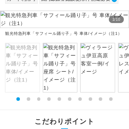
絶景
絶景スポットに立ち寄るコースです。
1
/
10
温泉
温泉地にも宿泊するコースです。
観光特急列車「サフィール踊り子」号 車体/イメージ（注1）
ご宿泊ホテルに露天風呂が付いていま
露天風呂
す。
大浴場
ご宿泊ホテルに大浴場が付いています。
全てのお食事が付いていますので、お食
全食事付き
事の心配はいりません。（機内食を除
く）
お部屋にてゆっくりとお召し上がりいた
お部屋食
だけます。
トラベルイヤ
周りの音を気にせず、ガイドさんの説明
こだわりポイント
ホン
をじっくり聞くことができます。