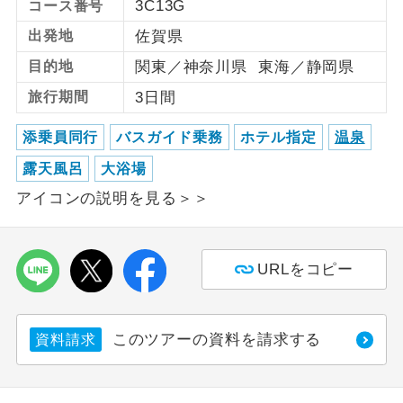
3C13G
コース番号
出発地
佐賀県
利用航空会社が指定なので、ご出発の計
航空会社指定
画にとても便利です。
目的地
関東／神奈川県 東海／静岡県
ご紹介するホテルを指定したコースで
旅行期間
3日間
ホテル指定
す。
添乗員同行
バスガイド乗務
ホテル指定
温泉
おひとり様バ
おひとり様でバス席を2席利⽤できま
ス2席利用
露天風呂
大浴場
す。
アイコンの説明を見る＞＞
URLをコピー
このツアーの資料を請求する
資料請求