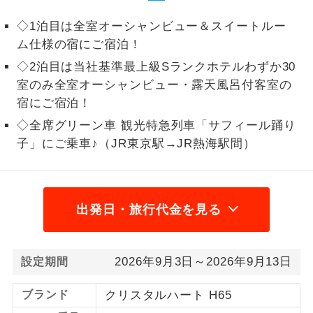
1名様から出発可能な個人型プランで
◇1泊目は全室オーシャンビュー＆スイートルー
1名様催行
す。
ム仕様の宿にご宿泊！
◇2泊目は当社基準最上級Sランクホテルわずか30
2名様から出発可能な個人型プランで
2名様催行
す。
室のみ全室オーシャンビュー・露天風呂付客室の
宿にご宿泊！
おひとり様参
おひとり様限定でご参加いただけるコー
加限定
◇全席グリーン車 観光特急列車「サフィール踊り
スです。
子」にご乗車♪（JR東京駅→JR熱海駅間）
1名様1室同代
1名様1室利用でも追加料金がかからない
金
コースです。
出発日・旅行代金を見る
ご夫婦限定でご参加いただけるコースで
ご夫婦限定
す。
女性限定でご参加いただけるコースで
女性限定
2026年9月3日～2026年9月13日
設定期間
す。
ブランド
クリスタルハート H65
ご参加にあたり年齢に制限があるコース
年齢制限あり
です。