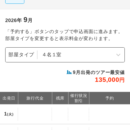
9
2026
年
月
「予約する」ボタンのタップで申込画面に進みます。
部屋タイプを変更すると表示料金が変わります。
部屋タイプ
9
月出発のツアー最安値
135,000
円
催行状況
出発日
旅行代金
残席
予約
割引
1
(火)