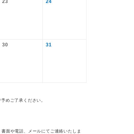
23
24
なります。
を訪ねるコー
30
31
配はいりませ
で予めご了承ください。
す。
、書面や電話、メールにてご連絡いたしま