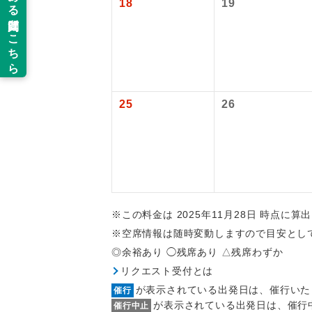
18
19
旅行代金に国
羽田空港往復：
新コ
2026/10/6
2027/6/5〜
世界
25
26
絶
温
露天
大浴
※この料金は 2025年11月28日 時点に
※空席情報は随時変動しますので目安とし
全食事
◎余裕あり ◯残席あり △残席わずか
リクエスト受付とは
お部
が表示されている出発日は、催行いた
催行
が表示されている出発日は、催行
催行中止