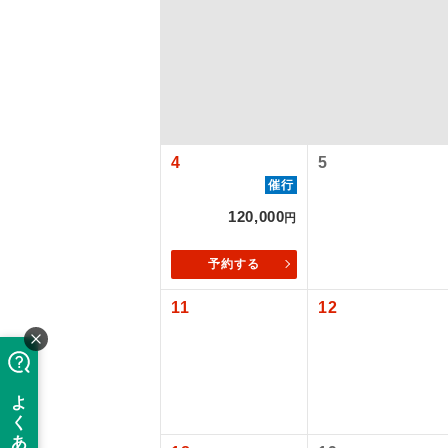
4
5
催行
120,000
円
アイ
予約する
11
12
添乗員
現地添乗
【国内旅客
バスガイ