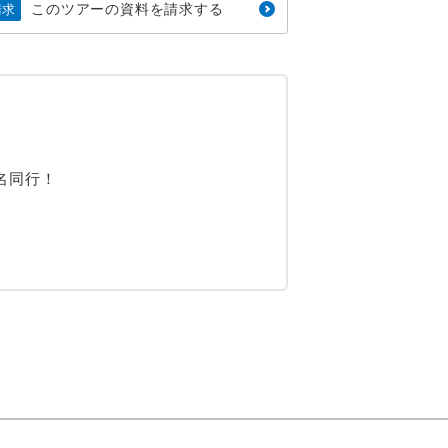
このツアーの資料を請求する
請求
名同行！