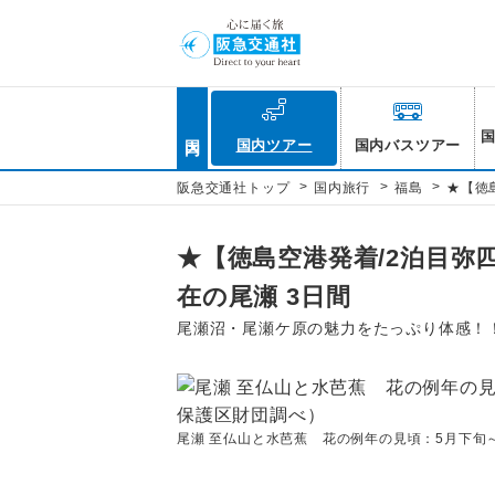
国内
国内ツアー
国内バスツアー
>
>
>
阪急交通社トップ
国内旅行
福島
★【徳
★【徳島空港発着/2泊目弥
在の尾瀬 3日間
尾瀬沼・尾瀬ケ原の魅力をたっぷり体感！
尾瀬 至仏山と水芭蕉 花の例年の見頃：5月下旬