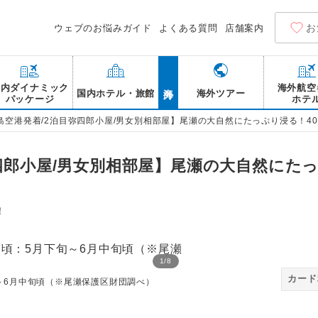
お
ウェブのお悩みガイド
よくある質問
店舗案内
海外
国内ダイナミック
海外航空
国内ホテル・旅館
海外ツアー
パッケージ
ホテ
島空港発着/2泊目弥四郎小屋/男女別相部屋】尾瀬の大自然にたっぷり浸る！40
四郎小屋/男女別相部屋】尾瀬の大自然にたっ
！
1
/
8
カード
～6月中旬頃（※尾瀬保護区財団調べ）
尾瀬沼のニッコウキスゲと