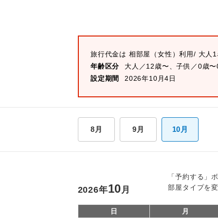
旅行代金は
相部屋（女性）
利用/ 大
年齢区分
大人／12歳〜、子供／0歳〜
設定期間
2026年10月4日
8月
9月
10月
「予約する」
10
部屋タイプを
2026
年
月
日
月