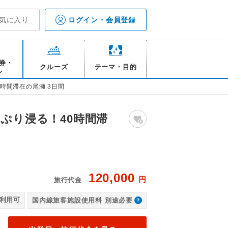
気に入り
ログイン・会員登録
券・
クルーズ
テーマ・目的
ル
時間滞在の尾瀬 3日間
ぷり浸る！40時間滞
120,000
円
旅行代金
弥
利用可
国内線旅客施設使用料 別途必要
木道 花の例年の見頃：7月頃（※尾瀬保護区財団調べ）