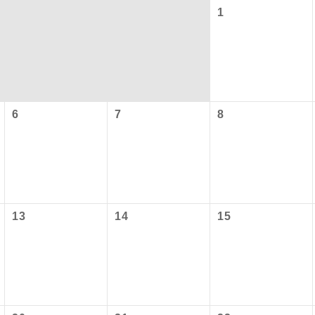
1
6
7
8
コン
説明
往路出発空港（駅）から復路到着空港（駅）ま
13
14
15
同行
す。
現地到着空港（駅）から最終日出発空港（駅）
員同行
同行します。
施設使用料について】
バスガイドが乗務し、車内での観光案内があり
ド乗務