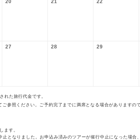
20
21
22
内旅客施設使用料は含まれておりません。別途お支払いが必要と
大人900円、子供900円
初登場のコースです。
ース
〜2027/6/4 羽田空港往復：大人1,160円、子供1,160円
ユネスコに登録されている文化遺産や自然遺産
 羽田空港往復：大人1,180円、子供1,180円
遺産
スです。
27
28
29
絶景スポットに立ち寄るコースです。
景
温泉地にも宿泊するコースです。
泉
ご宿泊ホテルに露天風呂が付いています。
風呂
ご宿泊ホテルに大浴場が付いています。
場
算出された旅行代金です。
全てのお食事が付いていますので、お食事の心
てご参照ください。ご予約完了までに満席となる場合がありますの
付き
ん。（機内食を除く）
お部屋にてゆっくりとお召し上がりいただけま
屋食
します。
中止となりました。お申込み済みのツアーが催行中止になった場合