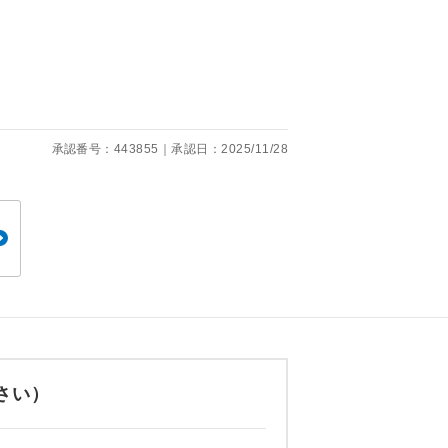
くり聞くこと
承認番号：443855｜承認日：2025/11/28
。
です。
ても便利で
さい）