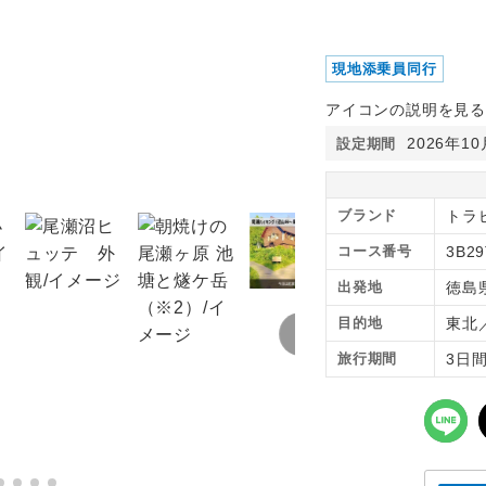
現地添乗員同行
アイコンの説明を見る
2026年1
設定期間
ブランド
トラピ
コース番号
3B2
出発地
徳島
目的地
東北
旅行期間
3日