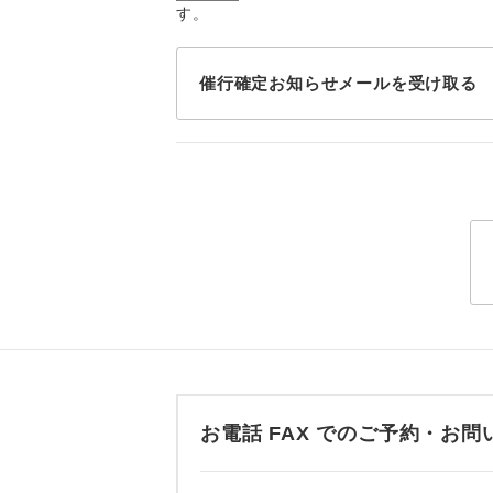
す。
トラベル
1名様
催行確定お知らせメールを受け取る
2名様
おひとり様
1名様1
ご夫婦
女性
年齢制
お電話 FAX でのご予約・
航空会