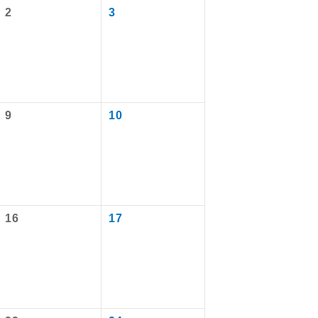
2
3
9
10
で同行しま
16
17
まで添乗員が
ます。