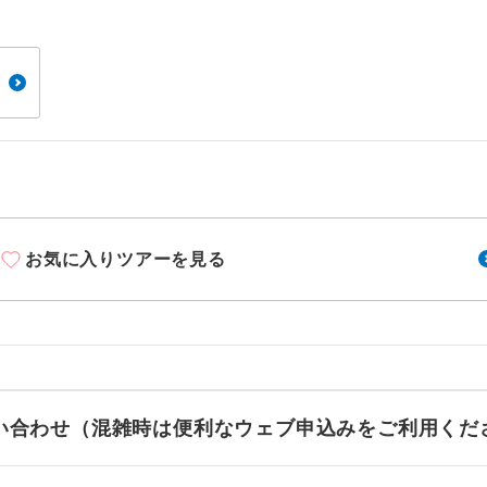
周りの音を気にせず、ガイドさんの説明をじっ
イヤホン
ができます。
1名様から出発可能な個人型プランです。
催行
2名様から出発可能な個人型プランです。
催行
おひとり様限定でご参加いただけるコースです
参加限定
1名様1室利用でも追加料金がかからないコース
室同代金
お気に入りツアーを見る
ご夫婦限定でご参加いただけるコースです。
限定
女性限定でご参加いただけるコースです。
限定
ご参加にあたり年齢に制限があるコースです。
限あり
利用航空会社が指定なので、ご出発の計画にと
お問い合わせ（混雑時は便利なウェブ申込みをご利用くだ
社指定
す。