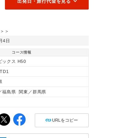
出発日・旅行代金を見る
＞＞
0月4日
コース情報
ックス H50
9TD1
県
／福島県 関東／群馬県
間
URLをコピー