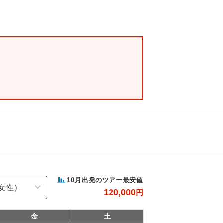
10
月出発のツアー最安値
120,000
円
金
土