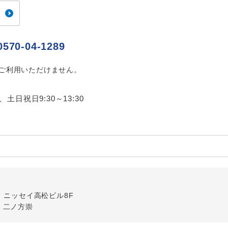
ご紹介するホテルを指定したコースです。
指定
おひとり様でバス席を2席利⽤できます。
ス2席利用
0570-04-1289
はご利用いただけません。
0、土日祝日9:30～13:30
-5 ニッセイ高松ビル8F
・二ノ方崇