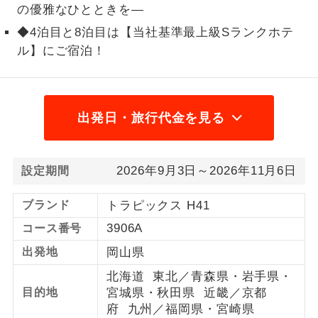
の優雅なひとときを―
1名様から出発可能な個人型プランで
1名様催行
◆4泊目と8泊目は【当社基準最上級Sランクホテ
す。
ル】にご宿泊！
2名様から出発可能な個人型プランで
2名様催行
す。
おひとり様参
おひとり様限定でご参加いただけるコー
出発日・旅行代金を見る
加限定
スです。
1名様1室同代
1名様1室利用でも追加料金がかからない
2026年9月3日～2026年11月6日
設定期間
金
コースです。
ブランド
トラピックス H41
ご夫婦限定でご参加いただけるコースで
ご夫婦限定
3906A
コース番号
す。
出発地
岡山県
女性限定でご参加いただけるコースで
女性限定
す。
北海道 東北／青森県・岩手県・
目的地
宮城県・秋田県 近畿／京都
ご参加にあたり年齢に制限があるコース
年齢制限あり
府 九州／福岡県・宮崎県
です。