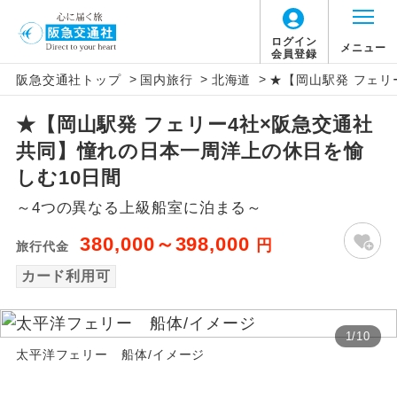
ログイン
メニュー
会員登録
>
>
>
阪急交通社トップ
国内旅行
北海道
★【岡山駅発 フェリ
アイコン
説明
★【岡山駅発 フェリー4社×阪急交通社
往路出発空港（駅）から復路到着空港
添乗員同行
共同】憧れの日本一周洋上の休日を愉
（駅）まで同行します。
しむ10日間
現地添乗員同
現地到着空港（駅）から最終日出発空港
～4つの異なる上級船室に泊まる～
行
（駅）まで添乗員が同行します。
380,000～398,000
円
旅行代金
バスガイド乗
バスガイドが乗務し、車内での観光案内
務
カード利用可
があります。
新コース
初登場のコースです。
1
/
10
太平洋フェリー 船体/イメージ
ユネスコに登録されている文化遺産や自
世界遺産
然遺産を訪ねるコースです。