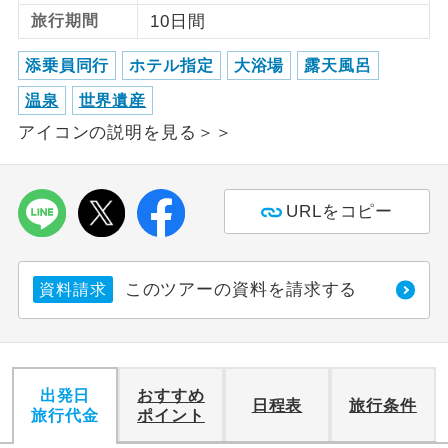
旅行期間
10日間
利用航空会社が指定なので、ご出発の計
航空会社指定
画にとても便利です。
添乗員同行
ホテル指定
大浴場
露天風呂
温泉
世界遺産
ご紹介するホテルを指定したコースで
ホテル指定
す。
アイコンの説明を見る＞＞
おひとり様バ
おひとり様でバス席を2席利⽤できま
ス2席利用
す。
URLをコピー
このツアーの資料を請求する
資料請求
出発日
おすすめ
日程表
旅行条件
旅行代金
ポイント