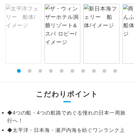
絶景
絶景スポットに立ち寄るコースです。
温泉
温泉地にも宿泊するコースです。
ご宿泊ホテルに露天風呂が付いていま
露天風呂
す。
大浴場
ご宿泊ホテルに大浴場が付いています。
全てのお食事が付いていますので、お食
全食事付き
事の心配はいりません。（機内食を除
く）
こだわりポイント
お部屋にてゆっくりとお召し上がりいた
お部屋食
だけます。
◆4つの船・4つの航路でめぐる憧れの日本一周旅
行へ！
トラベルイヤ
周りの音を気にせず、ガイドさんの説明
ホン
◆太平洋・日本海・瀬戸内海を紡ぐワンランク上
をじっくり聞くことができます。