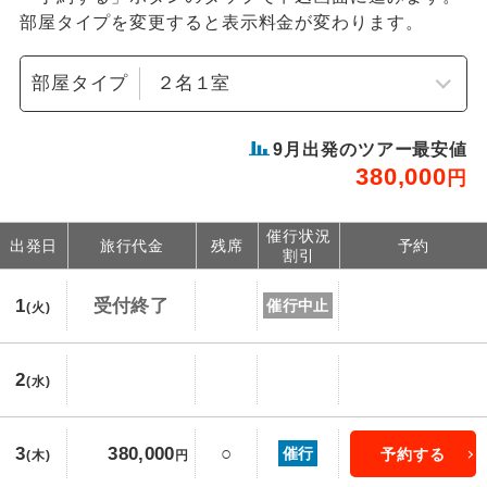
部屋タイプを変更すると表示料金が変わります。
部屋タイプ
9
月出発のツアー最安値
380,000
円
催行状況
出発日
旅行代金
残席
予約
割引
1
受付終了
催行中止
(火)
2
(水)
3
○
380,000
催行
予約する
(木)
円