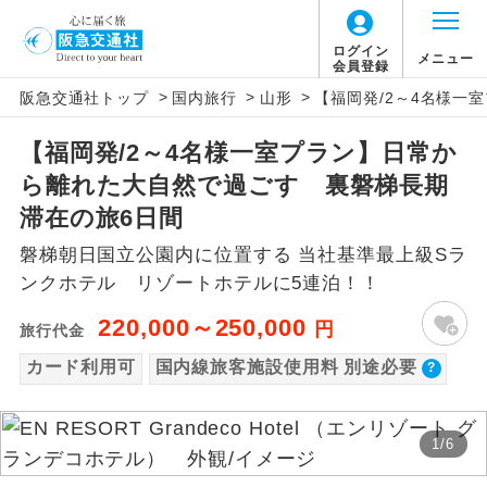
【国内旅客施設使用料について】
ログイン
メニュー
会員登録
>
>
>
阪急交通社トップ
国内旅行
山形
【福岡発/2～4名様一
旅行代金に国内旅客施設使用料は含まれてお
アイコン
説明
りません。別途お支払いが必要となります。
【福岡発/2～4名様一室プラン】日常か
往路出発空港（駅）から復路到着空港
添乗員同行
福岡空港往復：大人220円、子供220円
ら離れた大自然で過ごす 裏磐梯長期
（駅）まで同行します。
羽田空港往復：大人900円、子供900円
滞在の旅6日間
2026/10/6〜2027/6/4 羽田空港往復：大人
現地添乗員同
現地到着空港（駅）から最終日出発空港
磐梯朝日国立公園内に位置する 当社基準最上級Sラ
行
（駅）まで添乗員が同行します。
1,160円、子供1,160円
ンクホテル リゾートホテルに5連泊！！
2027/6/5〜 羽田空港往復：大人1,180円、子
バスガイド乗
バスガイドが乗務し、車内での観光案内
220,000～250,000
円
供1,180円
旅行代金
務
があります。
カード利用可
国内線旅客施設使用料 別途必要
新コース
初登場のコースです。
1
/
6
ユネスコに登録されている文化遺産や自
世界遺産
然遺産を訪ねるコースです。