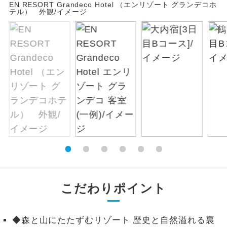
EN RESORT Grandeco Hotel （エンリゾート グランデコホ
テル） 外観/イメージ
絶景
絶景スポットに立ち寄るコースです。
温泉
温泉地にも宿泊するコースです。
ご宿泊ホテルに露天風呂が付いていま
露天風呂
す。
大浴場
ご宿泊ホテルに大浴場が付いています。
全てのお食事が付いていますので、お食
全食事付き
事の心配はいりません。（機内食を除
く）
お部屋にてゆっくりとお召し上がりいた
お部屋食
こだわりポイント
だけます。
トラベルイヤ
周りの音を気にせず、ガイドさんの説明
ホン
◆森と山にたたずむリゾート 歴史と自然溢れる裏
をじっくり聞くことができます。