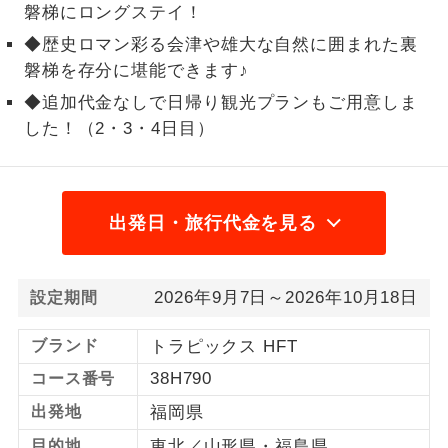
磐梯にロングステイ！
1名様から出発可能な個人型プランで
1名様催行
◆歴史ロマン彩る会津や雄大な自然に囲まれた裏
す。
磐梯を存分に堪能できます♪
2名様から出発可能な個人型プランで
◆追加代金なしで日帰り観光プランもご用意しま
2名様催行
す。
した！（2・3・4日目）
おひとり様参
おひとり様限定でご参加いただけるコー
加限定
スです。
出発日・旅行代金を見る
1名様1室同代
1名様1室利用でも追加料金がかからない
金
コースです。
2026年9月7日～2026年10月18日
設定期間
ご夫婦限定でご参加いただけるコースで
ご夫婦限定
す。
ブランド
トラピックス HFT
女性限定でご参加いただけるコースで
女性限定
38H790
コース番号
す。
出発地
福岡県
ご参加にあたり年齢に制限があるコース
年齢制限あり
目的地
東北／山形県・福島県
です。