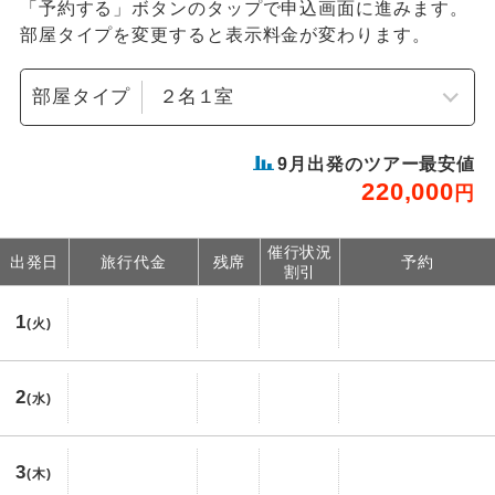
「予約する」ボタンのタップで申込画面に進みます。
部屋タイプを変更すると表示料金が変わります。
部屋タイプ
9
月出発のツアー最安値
220,000
円
催行状況
出発日
旅行代金
残席
予約
割引
1
(火)
2
(水)
3
(木)