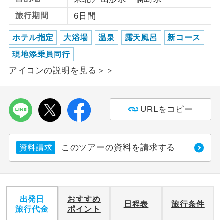
旅行期間
6日間
利用航空会社が指定なので、ご出発の計
航空会社指定
画にとても便利です。
ホテル指定
大浴場
温泉
露天風呂
新コース
ご紹介するホテルを指定したコースで
現地添乗員同行
ホテル指定
す。
アイコンの説明を見る＞＞
おひとり様バ
おひとり様でバス席を2席利⽤できま
ス2席利用
す。
URLをコピー
このツアーの資料を請求する
資料請求
出発日
おすすめ
日程表
旅行条件
旅行代金
ポイント